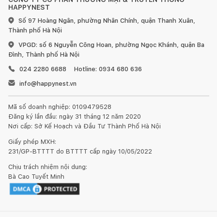
Mỗi sản phẩm Inochi đều được thiết kế tỉ mỉ trên các nguyên
HAPPYNEST
tắc thẩm mỹ và công năng sử dụng của người Nhật, đảm bảo
Số 97 Hoàng Ngân, phường Nhân Chính, quận Thanh Xuân,
sự thông minh, tiện ích, thân thiện với môi trường và an toàn
Thành phố Hà Nội
cho cả gia đình.
VPGD: số 6 Nguyễn Công Hoan, phường Ngọc Khánh, quận Ba
Đình, Thành phố Hà Nội
024 2280 6688
Hotline: 0934 680 636
info@happynest.vn
Mã số doanh nghiệp: 0109479528
Đăng ký lần đầu: ngày 31 tháng 12 năm 2020
Nơi cấp: Sở Kế Hoạch và Đầu Tư Thành Phố Hà Nội
Giấy phép MXH:
231/GP-BTTTT do BTTTT cấp ngày 10/05/2022
Chịu trách nhiệm nội dung:
Bà Cao Tuyết Minh