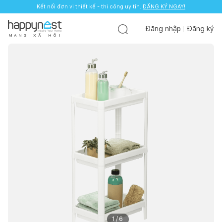
Kết nối đơn vị thiết kế - thi công uy tín.
ĐĂNG KÝ NGAY!
Đăng nhập
Đăng ký
M
Ạ
N
G
X
Ã
H
Ộ
I
1
/
6