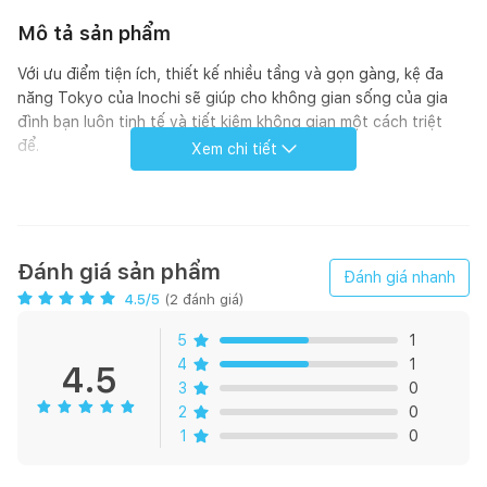
Mô tả sản phẩm
Với ưu điểm tiện ích, thiết kế nhiều tầng và gọn gàng, kệ đa
năng Tokyo của Inochi sẽ giúp cho không gian sống của gia
đình bạn luôn tinh tế và tiết kiệm không gian một cách triệt
để.
Xem chi tiết
Sản phẩm với chất liệu nhựa nguyên sinh cao cấp và
đạt
tiêu chuẩn khắt khe cho các sản phẩm gia dụng của Nhật Bản
Kết cấu sản phẩm chắc chắn, chịu lực tốt.
Dễ dàng tùy biến cho nhiều không gian như nhà bếp, phòng
Đánh giá sản phẩm
Đánh giá nhanh
ngủ, nhà vệ sinh,...
4.5
/5
(
2
đánh giá)
Thiết kế thông minh, lắp đặt dễ dàng và đa chức năng.
Màu sắc của sản phẩm nhẹ nhàng phù hợp mọi không gian
5
1
4
1
4.5
1. Kệ 2 tầng:
3
0
2
0
Kích thước: 365x232x404 mm
1
0
Khối lượng: 770 g
Màu sắc: Trắng ngọc; Ghi sữa; Xanh nhạt