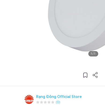
1
/
1
Rạng Đông Official Store
(
0
)