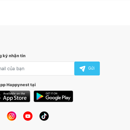
 ký nhận tin
l nhận tin
Gửi
app Happynest tại