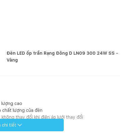
Đèn LED ốp trần Rạng Đông D LN09 300 24W SS -
Vàng
t lượng cao
ao chất lượng của đèn
không thay đổi khi điện áp lưới thay đổi
chi tiết