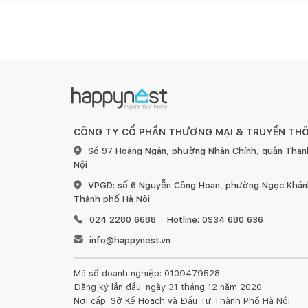
18
Điện áp
CÔNG TY CỔ PHẦN THƯƠNG MẠI & TRUYỀN TH
Số 97 Hoàng Ngân, phường Nhân Chính, quận Than
Nội
220/50
VPGD: số 6 Nguyễn Công Hoan, phường Ngọc Khánh
Thành phố Hà Nội
024 2280 6688
Hotline: 0934 680 636
info@happynest.vn
Quang thông(lm)
Mã số doanh nghiệp: 0109479528
Đăng ký lần đầu: ngày 31 tháng 12 năm 2020
Nơi cấp: Sở Kế Hoạch và Đầu Tư Thành Phố Hà Nội