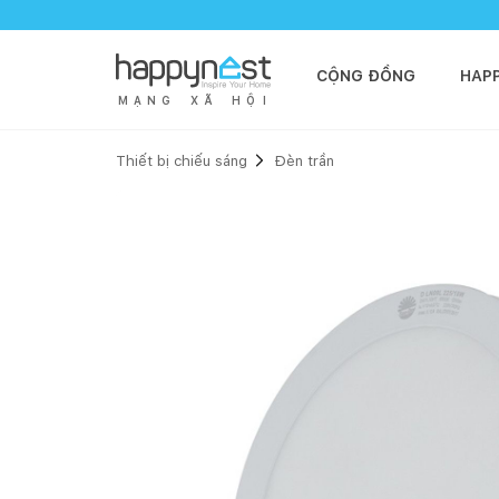
CỘNG ĐỒNG
HAP
M
Ạ
N
G
X
Ã
H
Ộ
I
Thiết bị chiếu sáng
Đèn trần