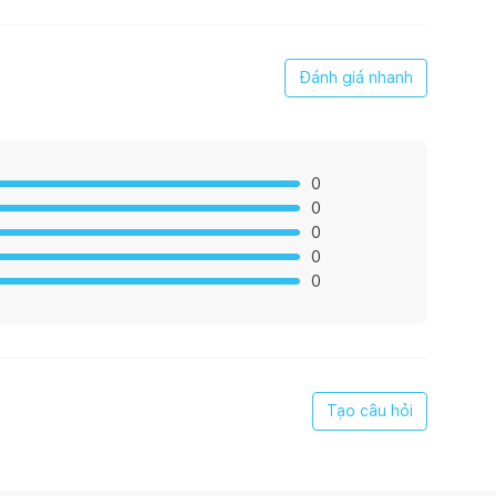
tuổi thọ và hiệu suất sáng cao, cho ánh sáng trung thực tự
Đánh giá nhanh
n ánh sáng tạo mặt sáng đều, độ truyền sáng cao.
0
0
iết kiệm hơn 80% điện năng so với đèn sợi đốt, Tuổi thọ dài
0
0
0
Tạo câu hỏi