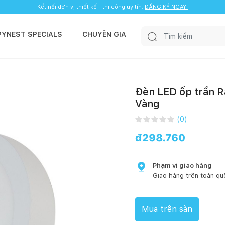
Kết nối đơn vị thiết kế - thi công uy tín.
ĐĂNG KÝ NGAY!
PYNEST SPECIALS
CHUYÊN GIA
Đèn LED ốp trần 
Vàng
(
0
)
đ
298.760
Phạm vi giao hàng
Giao hàng trên toàn qu
Mua trên sàn