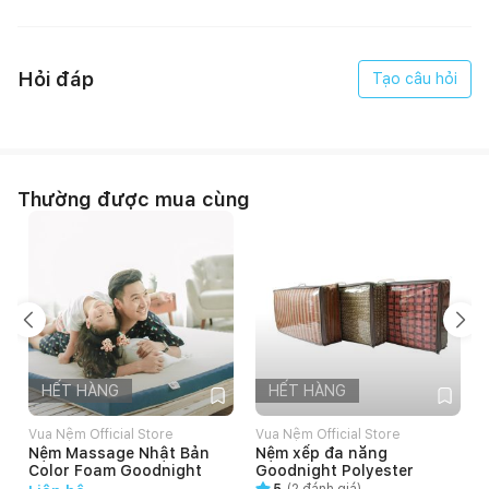
Hỏi đáp
Tạo câu hỏi
Thường được mua cùng
HẾT HÀNG
HẾT HÀNG
Vua Nệm Official Store
Vua Nệm Official Store
Nệm Massage Nhật Bản
Nệm xếp đa năng
Color Foam Goodnight
Goodnight Polyester
5
(
2
đánh giá)