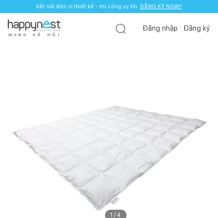
Kết nối đơn vị thiết kế - thi công uy tín.
ĐĂNG KÝ NGAY!
Đăng nhập
Đăng ký
M
Ạ
N
G
X
Ã
H
Ộ
I
1
/
4