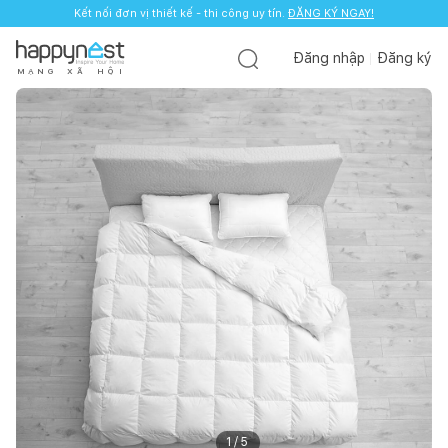
Kết nối đơn vị thiết kế - thi công uy tín.
ĐĂNG KÝ NGAY!
Đăng nhập
Đăng ký
M
Ạ
N
G
X
Ã
H
Ộ
I
1
/
5