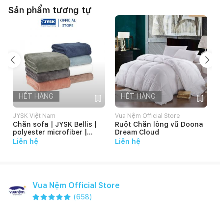
Sản phẩm tương tự
HẾT HÀNG
HẾT HÀNG
JYSK Việt Nam
Vua Nệm Official Store
Chăn sofa | JYSK Bellis |
Ruột Chăn lông vũ Doona
polyester microfiber |
Dream Cloud
140x200cm
Liên hệ
Liên hệ
Vua Nệm Official Store
(
658
)