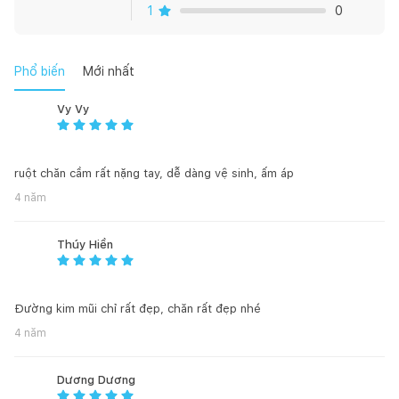
đông nhưng không gây cảm giác bí bách, ngột ngạt? Chăn
1
0
lông vũ Doona Luxury 70% sẽ giúp mong muốn của bạn biến
thành sự thật.
Phổ biến
Mới nhất
Điều hòa nhiệt độ: Chăn rất thích hợp để giữ ấm vào những
ngày thời tiết rét đậm như ở miền Bắc. Tuy nhiên, đừng nghĩ
Vy Vy
chăn giúp giữ ấm trong mùa đông đồng nghĩa với việc không
thể sử dụng cho mùa hè! Nhờ sở hữu khả năng thoáng khí và
hút ẩm tốt nên bạn sẽ không cảm thấy bí bách và ngột ngạt
ruột chăn cầm rất nặng tay, dễ dàng vệ sinh, ấm áp
khi dùng chăn vào những ngày hè.
4 năm
Cực kỳ êm ái: Chăn có độ êm ái cao, đảm bảo mang lại cho bạn
một giấc ngủ ngon để sẵn sàng đón chào ngày mới
Thúy Hiền
An toàn cho sức khỏe: Các sợi lông vũ trong chăn trải qua quá
trình tuyển chọn và xử lý kỹ càng, tiệt trùng vi khuẩn tối đa
Đường kim mũi chỉ rất đẹp, chăn rất đẹp nhé
nên cực kỳ an toàn cho sức khỏe, không gây kích ứng da và dị
4 năm
ứng
Độ bền cao: Sản phẩm có độ bền cao, tạo nhiều lợi ích kinh tế
Dương Dương