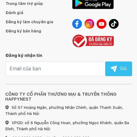
một chỗ và vón cục bằng cách để trên mặt phẳng, sau đó lấy
Trung tâm trợ giúp
tay vỗ đẩy cho dàn đều.
Đánh giá
Đăng ký làm chuyên gia
- Nếu bạn thấy có sợi lông vũ bị chỉa ra ngoài thì không được
kéo ra mà phải dùng vật nhỏ nhét lông lại
Đăng ký bán hàng
Đăng ký nhận tin
Email nhận tin
Gửi
CÔNG TY CỔ PHẦN THƯƠNG MẠI & TRUYỀN THÔNG
HAPPYNEST
Số 97 Hoàng Ngân, phường Nhân Chính, quận Thanh Xuân,
Thành phố Hà Nội
VPGD: số 6 Nguyễn Công Hoan, phường Ngọc Khánh, quận Ba
Đình, Thành phố Hà Nội