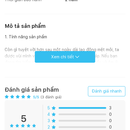
Mô tả sản phẩm
1. Tính năng sản phẩm
Còn gì tuyệt vời hơn sau một ngày dài lao động mệt mỏi, ta
được vùi mình vào những chiếc chăn êm ái, ấm áp. Nếu bạn
Xem chi tiết
đang tìm kiếm một sản phẩm chăn lông vũ cao cấp và êm ái
đến bất ngờ, đừng bỏ qua chăn lông vũ Doona Luxury. Được
làm từ sợi lông vịt tự nhiên cao cấp nên sản phẩm sở hữu rất
nhiều ưu điểm vượt trội
Đánh giá sản phẩm
Đánh giá nhanh
Siêu nhẹ: Đắp chăn lên người, bạn sẽ hiểu được cảm giác “nhẹ
5
/5
(
3
đánh giá)
như lông hồng” là thế nào. Được làm từ lông vũ tự nhiên có
khối lượng bằng ⅓ chất liệu thông thường nên sản phẩm có
5
3
trọng lượng vô cùng nhẹ
4
0
5
3
0
Thoáng khí: Bạn cần một chiếc chăn có thể giữ ấm vào mùa
2
0