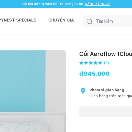
Kết nối đơn vị thiết kế - thi công uy tín.
ĐĂNG KÝ NGAY!
PYNEST SPECIALS
CHUYÊN GIA
Gối Aeroflow fClo
(
1
)
đ
945.000
Phạm vi giao hàng
Giao hàng trên toàn qu