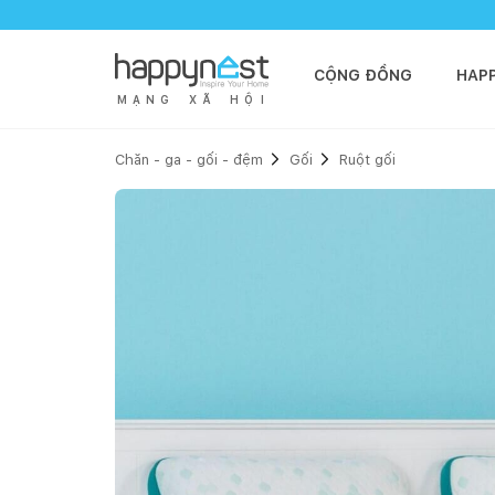
CỘNG ĐỒNG
HAP
M
Ạ
N
G
X
Ã
H
Ộ
I
Chăn - ga - gối - đệm
Gối
Ruột gối