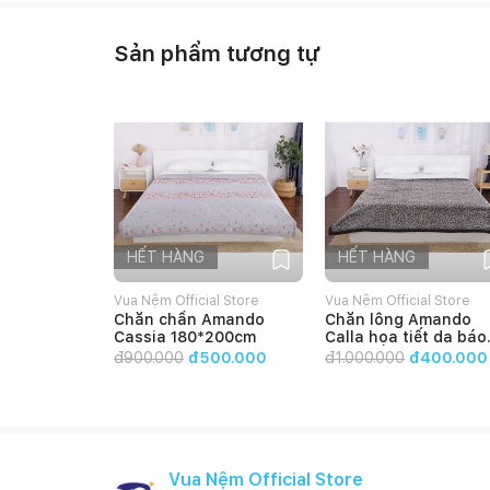
Sản phẩm tương tự
HẾT HÀNG
HẾT HÀNG
Vua Nệm Official Store
Vua Nệm Official Store
Chăn chần Amando
Chăn lông Amando
Cassia 180*200cm
Calla họa tiết da báo
140x200cm
đ
900.000
đ500.000
đ
1.000.000
đ400.000
Vua Nệm Official Store