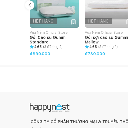
HẾT HÀNG
HẾT HÀNG
Vua Nệm Official Store
Vua Nệm Official Store
Gối Cao su Gummi
Gối sợi cao su Gumm
Standard
Mellow
4.65
(
3
đánh giá)
4.65
(
3
đánh giá)
đ890.000
đ780.000
CÔNG TY CỔ PHẦN THƯƠNG MẠI & TRUYỀN TH