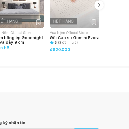
HẾT HÀNG
HẾT HÀNG
HẾT HÀN
 Nệm Official Store
Vua Nệm Official Store
Vua Nệm Offic
m bông ép Goodnight
Gối Cao su Gummi Evora
Gối cao su
va dày 9 cm
5
(
3
đánh giá)
5
(
2
đánh g
ên hệ
đ820.000
đ850.000
 ký nhận tin