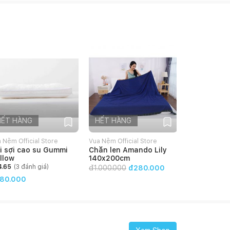
HẾT HÀNG
HẾT HÀNG
 Nệm Official Store
Vua Nệm Official Store
i sợi cao su Gummi
Chăn len Amando Lily
llow
140x200cm
4.65
(
3
đánh giá)
đ
1.000.000
đ280.000
80.000