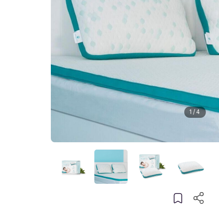
1
/
4