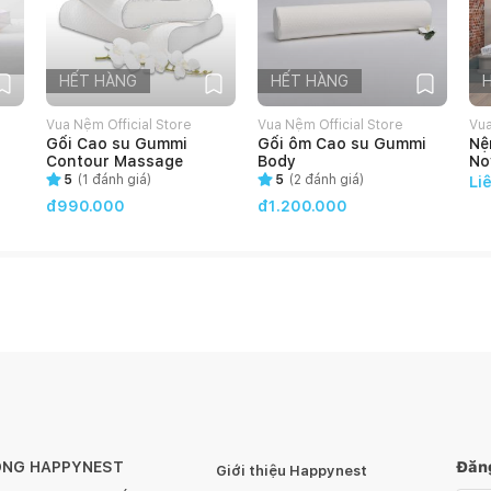
HẾT HÀNG
HẾT HÀNG
Vua Nệm Official Store
Vua Nệm Official Store
Vua
i
Gối Cao su Gummi
Gối ôm Cao su Gummi
Nệ
Contour Massage
Body
No
5
(
1
đánh giá)
5
(
2
đánh giá)
Li
đ990.000
đ1.200.000
ÔNG HAPPYNEST
Đăng
Giới thiệu Happynest