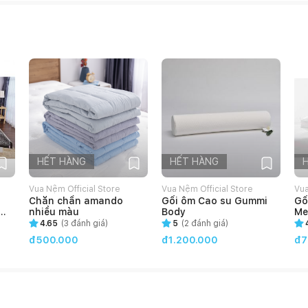
HẾT HÀNG
HẾT HÀNG
Vua Nệm Official Store
Vua Nệm Official Store
Vua
Chăn chần amando
Gối ôm Cao su Gummi
Gố
nhiều màu
Body
Me
4.65
(
3
đánh giá)
5
(
2
đánh giá)
đ500.000
đ1.200.000
đ7