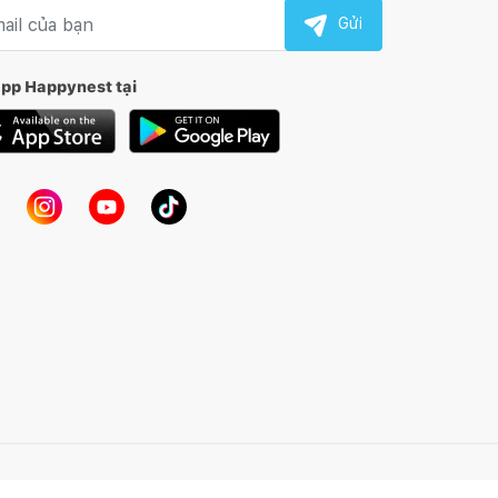
l nhận tin
Gửi
app Happynest tại
Kết nối thiết kế, thi công
Mua sắm hoàn thiện nhà