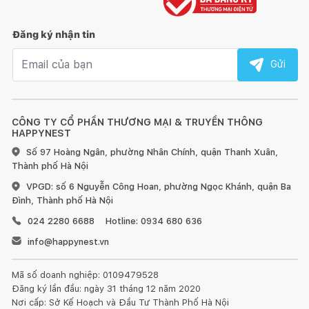
+ Sản phẩm được kiểm tra kĩ càng, nghiêm ngặt trước khi giao
Đăng ký nhận tin
cho khách hàng.
Email nhận tin
Gửi
+ Giao hàng nhanh chóng ngay khi có đơn hàng.
+ Nếu có bất cứ vấn đề xảy ra trong quá trình giao nhận,
khách hàng vui lòng liên hệ với shop qua phần chat box để
CÔNG TY CỔ PHẦN THƯƠNG MẠI & TRUYỀN THÔNG
được hỗ trợ tốt nhất
HAPPYNEST
Số 97 Hoàng Ngân, phường Nhân Chính, quận Thanh Xuân,
#vhomemart #sieuthivatlieuxaydungvanoithat
Thành phố Hà Nội
#voilavabocotto
VPGD: số 6 Nguyễn Công Hoan, phường Ngọc Khánh, quận Ba
Đình, Thành phố Hà Nội
024 2280 6688
Hotline: 0934 680 636
info@happynest.vn
Mã số doanh nghiệp: 0109479528
Đăng ký lần đầu: ngày 31 tháng 12 năm 2020
Nơi cấp: Sở Kế Hoạch và Đầu Tư Thành Phố Hà Nội