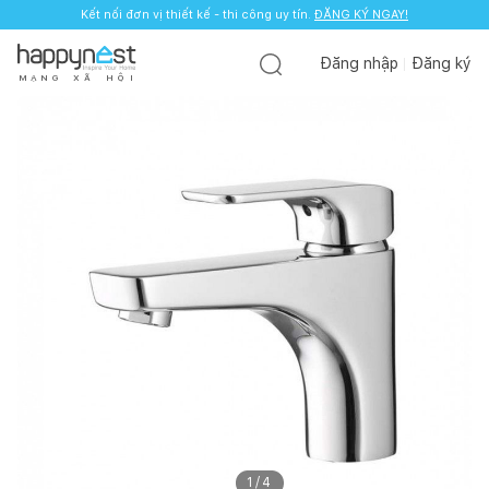
Kết nối đơn vị thiết kế - thi công uy tín.
ĐĂNG KÝ NGAY!
Đăng nhập
Đăng ký
M
Ạ
N
G
X
Ã
H
Ộ
I
1
/
4