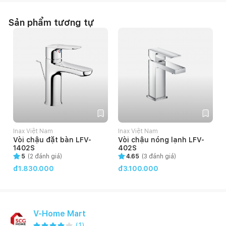
Sản phẩm tương tự
Inax Việt Nam
Inax Việt Nam
Vòi chậu đặt bàn LFV-
Vòi chậu nóng lạnh LFV-
1402S
402S
5
(
2
đánh giá)
4.65
(
3
đánh giá)
đ1.830.000
đ3.100.000
V-Home Mart
(
1
)