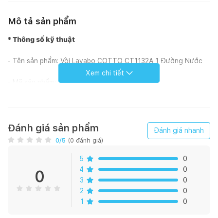
Mô tả sản phẩm
* Thông số kỹ thuật
- Tên sản phẩm: Vòi Lavabo COTTO CT1132A 1 Đường Nước
Xem chi tiết
- Mã sản phẩm: CT1132A
- Tính năng: 1 đường nước
- Chất liệu: Đồng mạ Cr/Ni
Đánh giá sản phẩm
Đánh giá nhanh
0
/5
(
0
đánh giá)
- Áp lực nước : 0.05MPa ~ 0.75MPa
5
0
- Xuất xứ: Thái Lan
4
0
0
3
0
- Sản phẩm dành cho chậu rửa lavabo
2
0
1
0
- Xuất xứ: Thái Lan