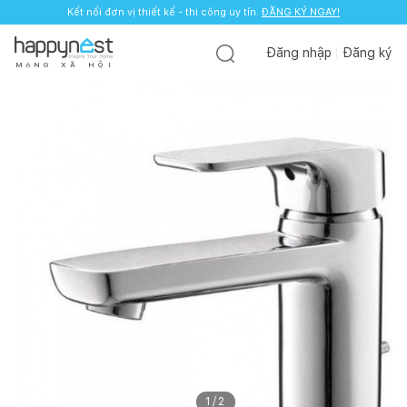
Kết nối đơn vị thiết kế - thi công uy tín.
ĐĂNG KÝ NGAY!
Đăng nhập
Đăng ký
M
Ạ
N
G
X
Ã
H
Ộ
I
1
/
2