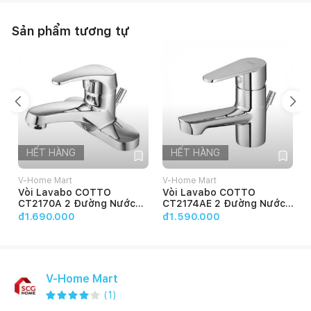
Sản phẩm tương tự
HẾT HÀNG
HẾT HÀNG
V-Home Mart
V-Home Mart
Vòi Lavabo COTTO
Vòi Lavabo COTTO
CT2170A 2 Đường Nước
CT2174AE 2 Đường Nước
Nhiệt Độ Nóng Lạnh
Nhiệt Độ Nóng Lạnh
đ1.690.000
đ1.590.000
V-Home Mart
(
1
)