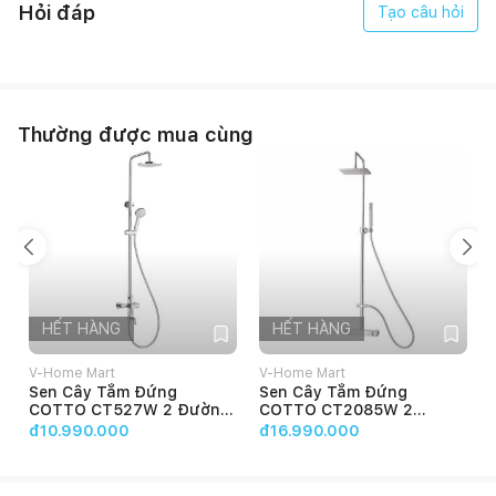
Hỏi đáp
Tạo câu hỏi
Nơi sản xuất: Thái Lan
Thường được mua cùng
HẾT HÀNG
HẾT HÀNG
V-Home Mart
V-Home Mart
Sen Cây Tắm Đứng
Sen Cây Tắm Đứng
COTTO CT527W 2 Đường
COTTO CT2085W 2
Nước Nhiệt Độ Nóng Lạnh
Đường Nước Nhiệt Độ
đ10.990.000
đ16.990.000
Nóng Lạnh