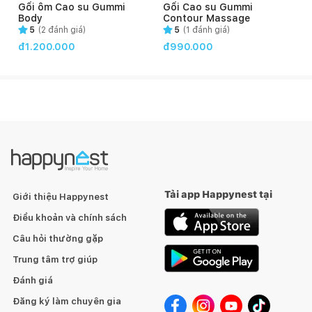
Gối ôm Cao su Gummi
Gối Cao su Gummi
bảo hành 10 năm. Bảo hành này có hiệu lực trong vòng 10 năm
Body
Contour Massage
đầu sử dụng và được tính từ ngày bạn nhận được nệm.
5
(
2
đánh giá)
5
(
1
đánh giá)
đ1.200.000
đ990.000
Hướng dẫn sử dụng: Để sản phẩm nệm foam được bền lâu với
thời gian, người dùng nên
Đặt sản phẩm ở bề mặt phẳng, khô ráo và thoáng mát
Không để sản phẩm tiếp xúc với dung môi, axit, vật liệu dễ
cháy…
Tải app Happynest tại
Giới thiệu Happynest
Điều khoản và chính sách
Câu hỏi thường gặp
Trung tâm trợ giúp
Đánh giá
Đăng ký làm chuyên gia