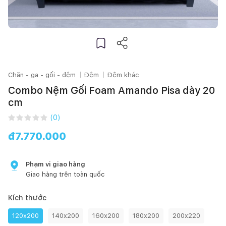
Chăn - ga - gối - đệm
Đệm
Đệm khác
Combo Nệm Gối Foam Amando Pisa dày 20
cm
(
0
)
đ
7.770.000
Phạm vi giao hàng
Giao hàng trên toàn quốc
Kích thước
120x200
140x200
160x200
180x200
200x220