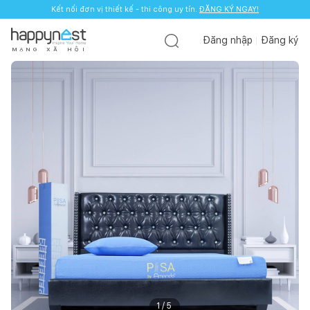
Kết nối đơn vị thiết kế - thi công uy tín.
ĐĂNG KÝ NGAY!
Đăng nhập
Đăng ký
M
Ạ
N
G
X
Ã
H
Ộ
I
1
/
5