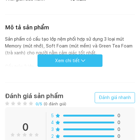
Mô tả sản phẩm
Sản phẩm có cấu tạo lớp nệm phối hợp sử dụng 3 loại mút
Memory (mút nhớ), Soft Foam (mút mềm) và Green Tea Foam
(trà xanh) cho người nằm cảm giác tốt nhất.
Xem chi tiết
Cấu trúc 3 lớp
Combo nệm gối Foam Amando Pisa có cấu tạo lớp nệm phối
hợp sử dụng 3 loại mút Memory (mút nhớ), Soft Foam (mút
mềm) và Mút hỗ trợ Green Tea (trà xanh) cho người nằm cảm
Đánh giá sản phẩm
Đánh giá nhanh
giác tốt nhất. Áo ngoài với lớp vải nhập khẩu trọng lượng cao,
0
/5
(
0
đánh giá)
tăng độ bền cho tấm nệm.
5
0
4
0
0
3
0
Lớp áo chống cháy
2
0