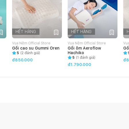
uản nệm là vô cùng quan trọng:
ất bẩn bám sâu vào ruột nệm gây hại cho sức khỏe.
HẾT HÀNG
HẾT HÀNG
Vua Nệm Official Store
Vua Nệm Official Store
Vua
g.
Gối cao su Gummi Oren
Gối ôm Aeroflow
Gố
Hachiko
5
(
2
đánh giá)
dung dịch hóa chất nào, chúng có thể làm hỏng nệm, cũng
5
(
1
đánh giá)
đ850.000
đ8
đ1.790.000
ando.