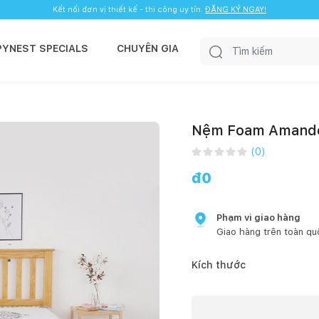
Kết nối đơn vị thiết kế - thi công uy tín.
ĐĂNG KÝ NGAY!
PYNEST SPECIALS
CHUYÊN GIA
Nệm Foam Amando 
(
0
)
đ
0
Phạm vi giao hàng
Giao hàng trên toàn qu
Kích thước