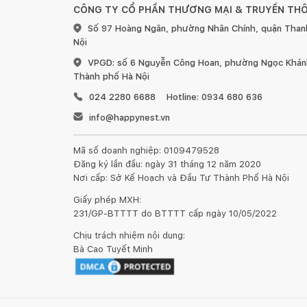
CÔNG TY CỔ PHẦN THƯƠNG MẠI & TRUYỀN TH
Nệm Foam Amando Flavio sẽ được bảo hành 15 năm. 
Số 97 Hoàng Ngân, phường Nhân Chính, quận Than
được sản phẩm và áp dụng cho 15 năm đầu sử dụng
Nội
VPGD: số 6 Nguyễn Công Hoan, phường Ngọc Khánh
Thành phố Hà Nội
024 2280 6688
Hotline: 0934 680 636
info@happynest.vn
Mã số doanh nghiệp: 0109479528
Đăng ký lần đầu: ngày 31 tháng 12 năm 2020
Nơi cấp: Sở Kế Hoạch và Đầu Tư Thành Phố Hà Nội
Giấy phép MXH:
231/GP-BTTTT do BTTTT cấp ngày 10/05/2022
Chịu trách nhiệm nội dung:
Bà Cao Tuyết Minh