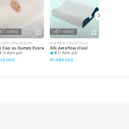
HẾT HÀNG
HẾT HÀNG
HẾT HÀN
 Nệm Official Store
Vua Nệm Official Store
Vua Nệm Offic
i Cao su Gummi Evora
Gối Aeroflow iCool
Gối Cao su
Contour M
5
(
3
đánh giá)
5
(
1
đánh giá)
5
(
1
đánh g
20.000
đ1.086.000
đ990.000