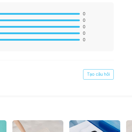
0
0
0
0
0
ê” bao gồm 2 phần chính là phần ruột nệm và phần vỏ
mật độ dày đặc đã giúp lõi nệm có khả năng chịu lực tương
ong “nước gỗ” sẽ mang đến cảm giác êm ái, người nằm như
Tạo câu hỏi
 dụng từ lớp vải Knitted dệt kim sang trọng, mềm mại. Từ
u cho làn da của mình. Có thể bạn chưa biết, vải Knitted
ộ thông thoáng và khả năng giữ nhiệt khá tốt. Các đường
ng kim mũi chỉ, góp phần nâng cao tuổi thọ, tăng cường
n mỹ của Amando Flavio.