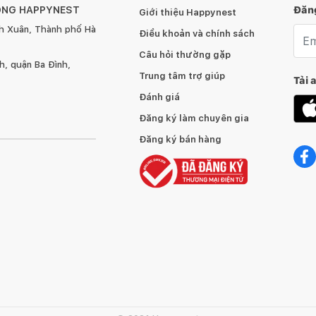
ÔNG HAPPYNEST
Đăng
Giới thiệu Happynest
Thời gian bảo hành tính bắt đầu từ lúc quý khách nhận
h Xuân, Thành phố Hà
Emai
Điều khoản và chính sách
 sản phẩm.
Câu hỏi thường gặp
, quận Ba Đình,
Trung tâm trợ giúp
Tải 
Đánh giá
Đăng ký làm chuyên gia
Đăng ký bán hàng