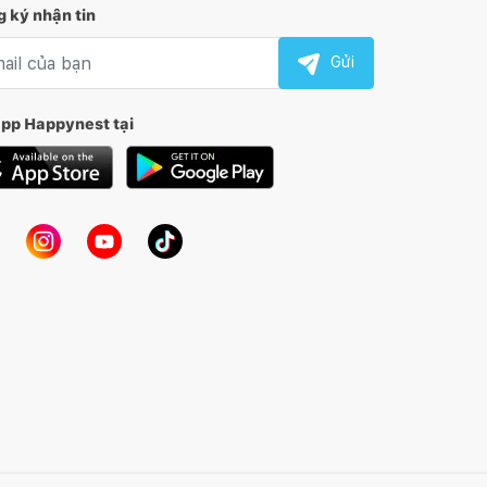
 ký nhận tin
l nhận tin
Gửi
app Happynest tại