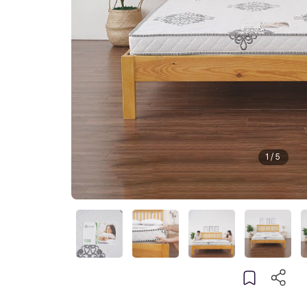
1
/
5