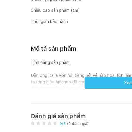
Chiều cao sản phẩm (cm)
Thời gian bảo hành
Mô tả sản phẩm
Tính năng sản phẩm
Đàn ông Italia vốn nổi tiếng bởi vẻ hào hoa, lịch lã
thương hiệu Amando đã cho ra đời sản phẩm nệm Fo
Xem 
đến cho người sử dụng những trải nghiệm hoàn hảo 
“Siêu phẩm Amando Flavio” sử dụng chất liệu Foam c
giúp nệm mang đến cảm giác êm ái, thoải mái nhất.
Đánh giá sản phẩm
Nệm hội tụ tính năng ưu việt như độ cứng vừa phải,
0
/5
(
0
đánh giá)
trạng thái tự nhiên nhất. Từ đó làm giảm áp lực lên