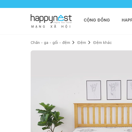
CỘNG ĐỒNG
HAP
M
Ạ
N
G
X
Ã
H
Ộ
I
Chăn - ga - gối - đệm
Đệm
Đệm khác