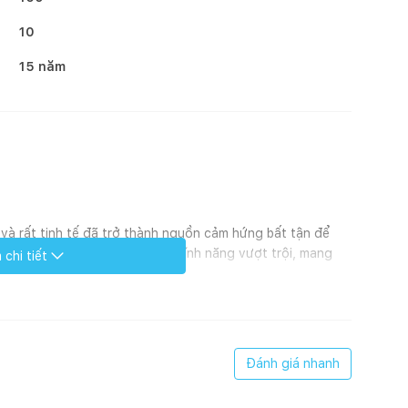
10
15 năm
m và rất tinh tế đã trở thành nguồn cảm hứng bất tận để
am Amando Flavio với những tính năng vượt trội, mang
chi tiết
về giấc ngủ.
ó mật độ dày đặc, độ dẻo dai tốt và tính đàn hồi cao
Đánh giá nhanh
 hỗ trợ nâng đỡ cơ thể, duy trì đường cong cột sống ở
 những điểm tiếp xúc, đảm bảo khí huyết luôn được lưu