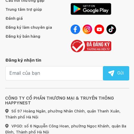
Câu hỏi thường gặp
• Chọn nệm phù hợp với kích cỡ giường ngủ.
Trung tâm trợ giúp
• Đặt nệm ở nơi khô ráo, thoáng mát, tránh xa nguồn nhiệt
Đánh giá
cao.
Đăng ký làm chuyên gia
• Trang bị tấm ga bảo vệ nệm có khả năng chống thấm, chống
Đăng ký bán hàng
trầy xước giúp nệm mới như ban đầu.
• Hạn chế tác động lực quá mạnh như nhún nhảy, kéo lê làm
Đăng ký nhận tin
biết dạng khung sườn nệm.
Email nhận tin
Gửi
• Vệ sinh nệm thường xuyên với các chất hóa học có độ tẩy
vừa phải
CÔNG TY CỔ PHẦN THƯƠNG MẠI & TRUYỀN THÔNG
HAPPYNEST
☘️ Nguồn gốc xuất xứ
Số 97 Hoàng Ngân, phường Nhân Chính, quận Thanh Xuân,
Thành phố Hà Nội
Sản phẩm có nguồn gốc xuất xứ từ thương hiệu Dunlopillo
VPGD: số 6 Nguyễn Công Hoan, phường Ngọc Khánh, quận Ba
Đình, Thành phố Hà Nội