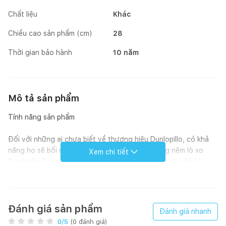
Chất liệu
Khác
Chiều cao sản phẩm (cm)
28
Thời gian bảo hành
10 năm
Mô tả sản phẩm
Tính năng sản phẩm
Đối với những ai chưa biết về thương hiệu Dunlopillo, có khả
năng họ sẽ bối rối với mức giá khá cao của dòng nệm lò xo
Xem chi tiết
Dunlopillo Evita. Tuy vậy, chất lượng mà nó mang lại đôi khi
vượt cả mong đợi người tiêu dùng nhờ ứng dụng những công
nghệ tiên tiến đạt chuẩn quốc tế.
Đầu tiên phải kể đến đó là công nghệ túi lò xo siêu nhỏ Micro
Đánh giá sản phẩm
Đánh giá nhanh
Ultra Coil Pocket giúp nệm Evita cân bằng, giảm hiệu ứng lan
0
/5
(
0
đánh giá)