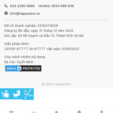
024 2280 6688
Hotline: 0934 680 636
☘️ Bảo hành 10 năm
info@happynest.vn
Nệm lò xo Dunlopillo Evita được bảo hành 10 năm. Thời gian
Mã số doanh nghiệp: 0109479528
bảo hành được tính bắt đầu từ lúc quý khách nhận được sản
Đăng ký lần đầu: ngày 31 tháng 12 năm 2020
phẩm và áp dụng cho 10 năm đầu sử dụng.
Nơi cấp: Sở Kế Hoạch và Đầu Tư Thành Phố Hà Nội
Giấy phép MXH:
231/GP-BTTTT do BTTTT cấp ngày 10/05/2022
Chịu trách nhiệm nội dung:
Bà Cao Tuyết Minh
© 2021 Happynest