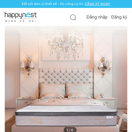
Kết nối đơn vị thiết kế - thi công uy tín.
ĐĂNG KÝ NGAY!
Đăng nhập
Đăng ký
M
Ạ
N
G
X
Ã
H
Ộ
I
1
/
4