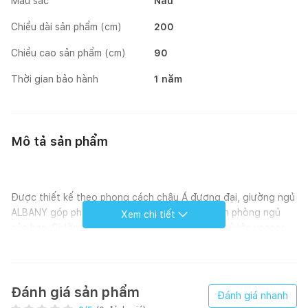
Màu sắc
Nâu
Chiều dài sản phẩm (cm)
200
Chiều cao sản phẩm (cm)
90
Thời gian bảo hành
1 năm
Mô tả sản phẩm
Được thiết kế theo phong cách châu Á đương đại, giường ngủ
ALBANY góp phần làm hoàn hảo cho không gian phòng ngủ
Xem chi tiết
của bạn. Giường được làm từ gỗ sồi cao cấp, phủ lớp veneer
màu nâu đậm sang trọng. Phần chân giường chắc chắn với gỗ
sồi miếng bản to cứng cáp, đảm bảo độ bền lâu dài cho sản
phẩm. Bạn có thể chọn mua giường với kích thước King Size
hoặc Queen Size trong bộ sưu tập ALBANY đẹp mắt và tinh tế.
Đánh giá sản phẩm
Đánh giá nhanh