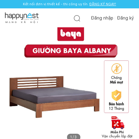
Kết nối đơn vị thiết kế - thi công uy tín.
ĐĂNG KÝ NGAY!
Đăng nhập
Đăng ký
M
Ạ
N
G
X
Ã
H
Ộ
I
1
/
3