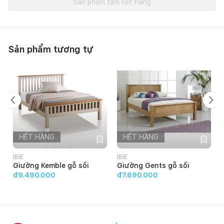
Sản phẩm tạm hết hàng
Sản phẩm tương tự
HẾT HÀNG
HẾT HÀNG
IBIE
IBIE
I
Giường Kemble gỗ sồi
Giường Gents gỗ sồi
đ9.490.000
đ7.690.000