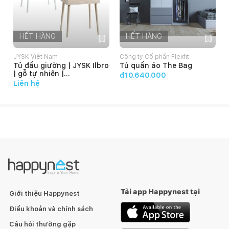
HẾT HÀNG
HẾT HÀNG
JYSK Việt Nam
Công ty Cổ phần Flexfit
Tủ đầu giường | JYSK Ilbro
Tủ quần áo The Bag
| gỗ tự nhiên |
đ10.640.000
45x54x32cm
Liên hệ
Tải app Happynest tại
Giới thiệu Happynest
Điều khoản và chính sách
Câu hỏi thường gặp