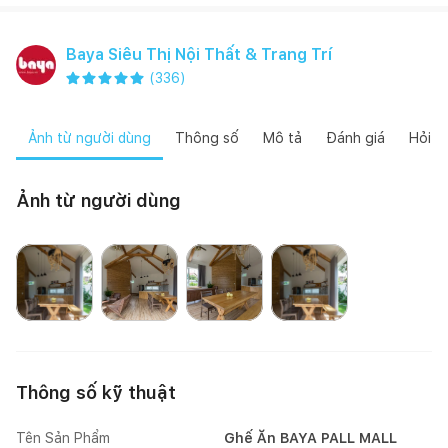
Baya Siêu Thị Nội Thất & Trang Trí
(
336
)
Ảnh từ người dùng
Thông số
Mô tả
Đánh giá
Hỏi đ
Ảnh từ người dùng
Mai Mốc
Happynest
Happynest
Thông số kỹ thuật
Tên Sản Phẩm
Ghế Ăn BAYA PALL MALL