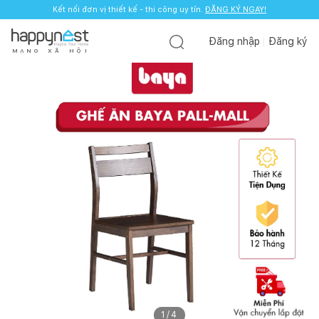
Kết nối đơn vị thiết kế - thi công uy tín.
ĐĂNG KÝ NGAY!
Đăng nhập
Đăng ký
M
Ạ
N
G
X
Ã
H
Ộ
I
1
/
4