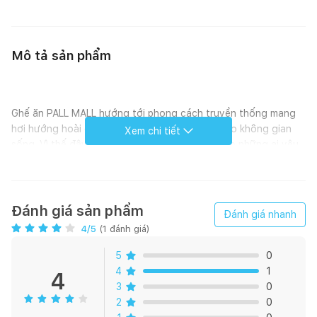
Mô tả sản phẩm
Ghế ăn PALL MALL hướng tới phong cách truyền thống mang
hơi hướng hoài cổ đem lại sự ấm áp, gần gũi cho không gian
Xem chi tiết
sống. Vì thế đây sẽ là sự lựa chọn hoàn hảo cho những ai yêu
thích vẻ đẹp đơn giản, tinh tế.
Thiết kế: Phần khung ghế được làm từ các chi tiết tạo hình
vuông cạnh truyền thống, kết hợp với lưng ghế cong mềm tạo
Đánh giá sản phẩm
Đánh giá nhanh
cảm giác hài hòa. Các thanh nối phần chân ghế không chỉ tạo
4
/5
(
1
đánh giá)
điểm nhấn mà còn góp phần tăng thêm độ chắc chắn cho thiết
kế của ghế.
5
0
4
1
4
Chất liệu: Ghế được làm từ chất liệu gỗ cao su có tính chất
3
0
dẻo dai, mang đến độ bền bỉ cao.
2
0