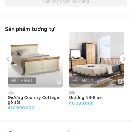
Sản phẩm tạm hết hàng
Sản phẩm tương tự
HẾT HÀNG
HẾT HÀNG
IBIE
IBIE
I
Giường Country Cottage
Giường NB-Blue
gỗ sồi
đ8.390.000
đ10.690.000