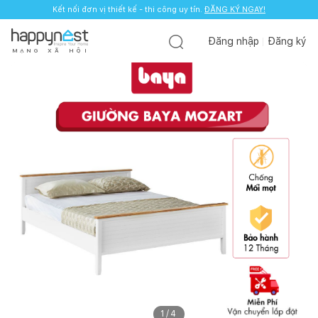
Kết nối đơn vị thiết kế - thi công uy tín.
ĐĂNG KÝ NGAY!
Đăng nhập
Đăng ký
M
Ạ
N
G
X
Ã
H
Ộ
I
1
/
4