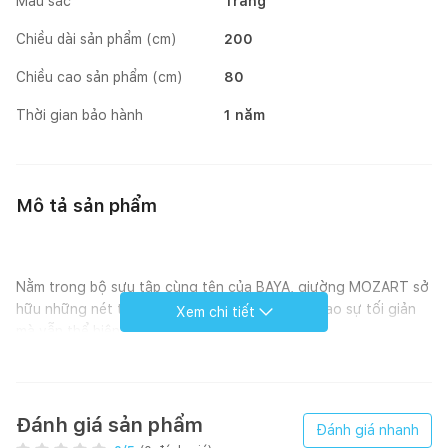
Màu sắc
Trắng
Chiều dài sản phẩm (cm)
200
Chiều cao sản phẩm (cm)
80
Thời gian bảo hành
1 năm
Mô tả sản phẩm
Nằm trong bộ sưu tập cùng tên của BAYA, giường MOZART sở
hữu những nét thiết kế đậm chất hiện đại, đề cao sự tối giản
Xem chi tiết
mà vẫn thể hiện vẻ đẹp sang trọng.
Thiết kế: Không quá cầu kỳ và kiểu cách, giường MOZART vẫn
gây ấn tượng mạnh bởi sự mộc mạc mà tinh tế, rất phù hợp với
khách hàng yêu thích phong cách tối giản. Những đường vân
Đánh giá sản phẩm
Đánh giá nhanh
gỗ bắt mắt cùng tone gỗ sáng tự nhiên và màu trắng góp