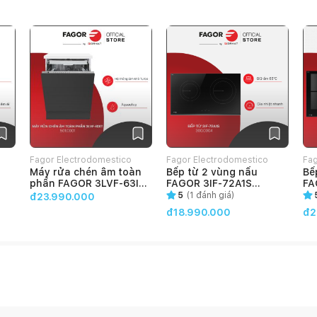
Fagor Electrodomestico
Fagor Electrodomestico
Fag
Máy rửa chén âm toàn
Bếp từ 2 vùng nấu
Bế
VietNam
VietNam
Vi
phần FAGOR 3LVF-63IT
FAGOR 3IF-72A1S
FA
(501.0001)
(300.0004)
(3
5
(
1
đánh giá)
đ23.990.000
đ18.990.000
đ2