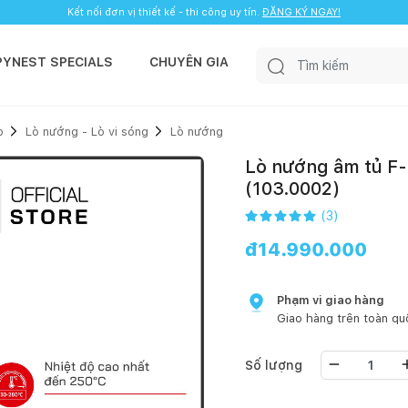
Kết nối đơn vị thiết kế - thi công uy tín.
ĐĂNG KÝ NGAY!
PYNEST SPECIALS
CHUYÊN GIA
p
Lò nướng - Lò vi sóng
Lò nướng
Lò nướng âm tủ F
(103.0002)
(
3
)
đ
14.990.000
Phạm vi giao hàng
Giao hàng trên toàn qu
Số lượng