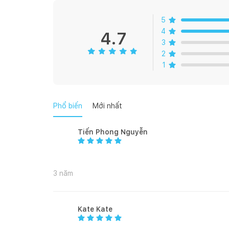
3 lớp kính
5
4
5 tầng nướng
4.7
3
2
CHỨC NĂNG
1
6 chức năng nướng
Bộ xử lý TS
Phổ biến
Mới nhất
Nhiệt độ cao nhất: 250°C
Tiến Phong Nguyễn
Cửa mở bản lề
Hệ thống vệ sinh lò: Thủy phân
3 năm
Khay nướng không dính
Kate Kate
XUẤT XỨ