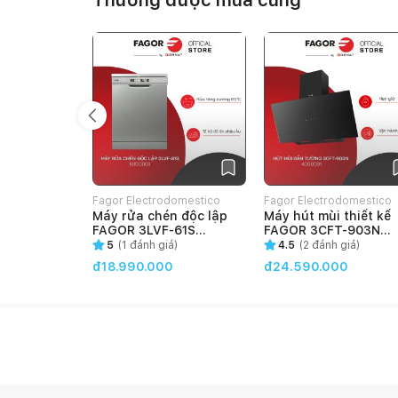
Thường được mua cùng
1 khay nông
1 vỉ nướng
Phích cắm điện VDE dài 150cm
Fagor Electrodomestico
Fagor Electrodomestico
Máy rửa chén độc lập
Máy hút mùi thiết kế
VietNam
VietNam
FAGOR 3LVF-61S
FAGOR 3CFT-903N
(500.0003)
(400.0001)
5
(
1
đánh giá)
4.5
(
2
đánh giá)
đ18.990.000
đ24.590.000