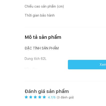
Chiều cao sản phẩm (cm)
Thời gian bảo hành
Mô tả sản phẩm
ĐẶC TÍNH SẢN PHẨM
Dung tích 62L
Xem 
Màu đen
Điều khiển cảm ứng và núm vặn
Tay nắm màu đen
Đánh giá sản phẩm
4.7
/5
(
3
đánh giá)
Màn hình LED