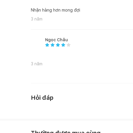
Poland
Nhận hàng hơn mong đợi
THÔNG TIN KỸ THUẬT
3 năm
Tiêu chuẩn tiết kiệm năng lượng A
Ngọc Châu
Hiệu điện thế: 220-240V
Tần số: 50-60Hz
3 năm
Công suất nướng trên: 900W
Công suất nướng dưới: 1100W
Kích thước thiết bị: 595Rx595Cx575S
Hỏi đáp
Kích thước hộc tủ: 560Rx595Cx560S
PHỤ KIỆN