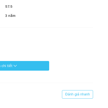
57.5
3 năm
chi tiết
Đánh giá nhanh