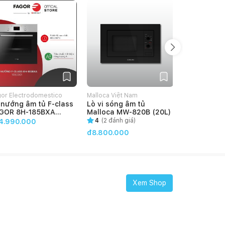
or Electrodomestico
Malloca Việt Nam
Malloca Việt
 nướng âm tủ F-class
Lò vi sóng âm tủ
Lò nướng â
etNam
GOR 8H-185BXA
Malloca MW-820B (20L)
MOV-659TC 
03.0001)
4
(
2
đánh giá)
4.35
(
3
đán
4.990.000
đ8.800.000
đ21.340.0
Xem Shop