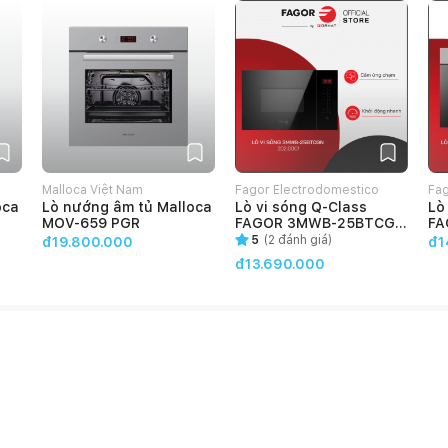
Malloca Việt Nam
Fagor Electrodomestico
Fag
oca
Lò nướng âm tủ Malloca
Lò vi sóng Q-Class
Lò
VietNam
Vi
MOV-659 PGR
FAGOR 3MWB-25BTCGN
FA
(202.0001)
(1
5
(
2
đánh giá)
đ19.800.000
đ1
đ13.690.000