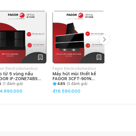
or Electrodomestico
Fagor Electrodomestico
Fagor Electr
p từ 5 vùng nấu
Máy hút mùi thiết kế
Máy hút mù
etNam
VietNam
VietNam
GOR IF-ZONE74BS
FAGOR 3CFT-901N
FAGOR 3AF
00.0002)
(400.0002)
(404.0002)
5
(
1
đánh giá)
4.65
(
3
đánh giá)
4
(
1
đánh g
4.990.000
đ16.590.000
đ8.390.00