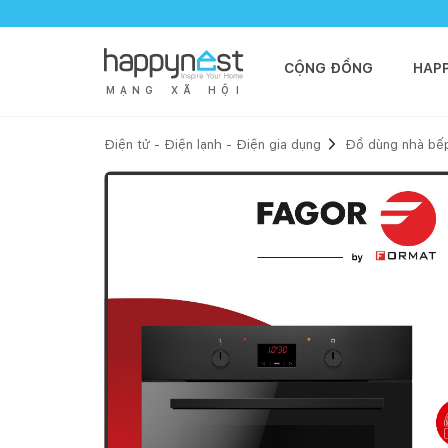
CỘNG ĐỒNG
HAP
M
Ạ
N
G
X
Ã
H
Ộ
I
Điện tử - Điện lạnh - Điện gia dụng
Đồ dùng nhà bế