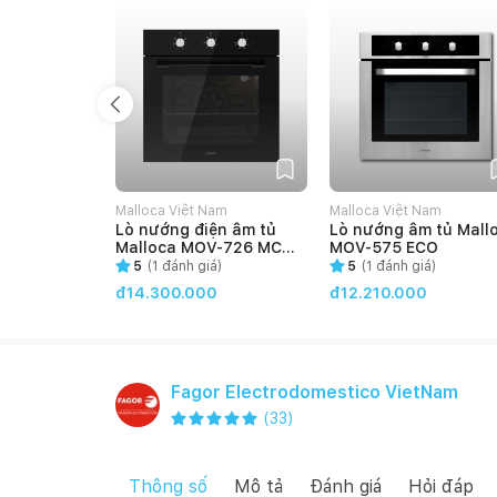
Malloca Việt Nam
Malloca Việt Nam
Lò nướng điện âm tủ
Lò nướng âm tủ Mall
Malloca MOV-726 MC
MOV-575 ECO
(66L)
5
(
1
đánh giá)
5
(
1
đánh giá)
đ14.300.000
đ12.210.000
Fagor Electrodomestico VietNam
(
33
)
Thông số
Mô tả
Đánh giá
Hỏi đáp