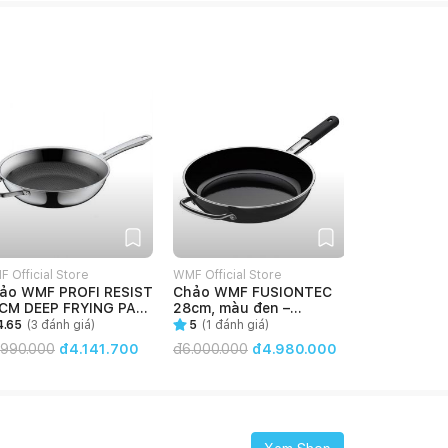
 Official Store
WMF Official Store
ảo WMF PROFI RESIST
Chảo WMF FUSIONTEC
CM DEEP FRYING PAN
28cm, màu đen –
1756486411
0520655291
4.65
(
3
đánh giá)
5
(
1
đánh giá)
.990.000
đ4.141.700
đ
6.000.000
đ4.980.000