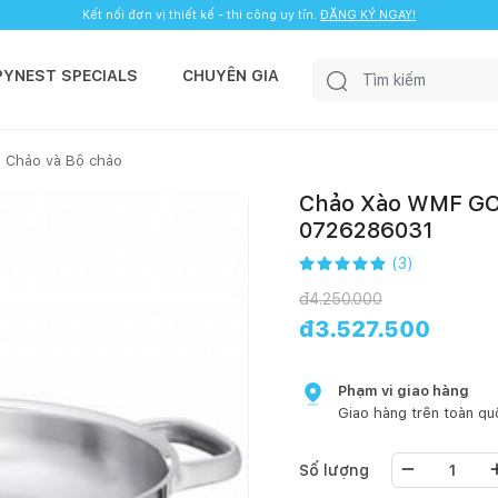
Kết nối đơn vị thiết kế - thi công uy tín.
ĐĂNG KÝ NGAY!
PYNEST SPECIALS
CHUYÊN GIA
Chảo và Bộ chảo
Chảo Xào WMF G
0726286031
(
3
)
đ
4.250.000
đ
3.527.500
Phạm vi giao hàng
Giao hàng trên toàn qu
Số lượng