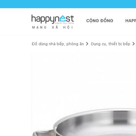
CỘNG ĐỒNG
HAP
M
Ạ
N
G
X
Ã
H
Ộ
I
Đồ dùng nhà bếp, phòng ăn
Dụng cụ, thiết bị bếp