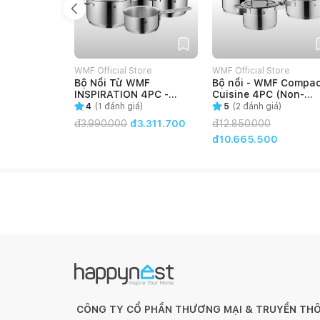
WMF Official Store
WMF Official Store
Bộ Nồi Từ WMF
Bộ nồi - WMF Compa
INSPIRATION 4PC -
Cuisine 4PC (Non-
1730076380
Stackable) -
4
(
1
đánh giá)
5
(
2
đánh giá)
0790046380
đ
3.990.000
đ3.311.700
đ
12.850.000
đ10.665.500
CÔNG TY CỔ PHẦN THƯƠNG MẠI & TRUYỀN TH