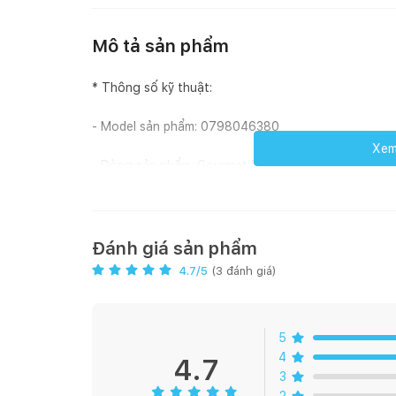
Mô tả sản phẩm
* Thông số kỹ thuật:
- Model sản phẩm: 0798046380
Xem 
- Dòng sản phẩm: Gourmet Plus
- Màu sắc: Bạc
- Hình dáng: Tròn / Oval
Đánh giá sản phẩm
4.7
/5
(
3
đánh giá)
- Thương hiệu đến từ: Đức
- Thương hiệu: WMF
5
4
- Chất liệu: Thép không gỉ Cromargan 18/10
4.7
3