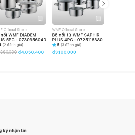
 Official Store
WMF Official Store
WMF Official 
 nồi WMF DIADEM
Bộ nồi từ WMF SAPHIR
Nồi Từ WMF PROVENCE
US 5PC - 0730356040
PLUS 4PC - 0725116380
PLUS HIGH
16CM - 072
4
(
2
đánh giá)
5
(
3
đánh giá)
4.5
(
2
đánh
.880.000
đ4.050.400
đ3.190.000
đ
1.050.000
 ký nhận tin