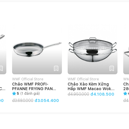
WMF Official Store
WMF Official Store
WMF
Chảo WMF PROFI-
Chảo Xào Kèm Xửng
Ch
 Cm
PFANNE FRYING PAN
Hấp WMF Macao Wok
28
28CM - 0794689991
4PC - 0792566040
- 
5
(
1
đánh giá)
đ
4.950.000
đ4.108.500
00
đ
3.680.000
đ3.054.400
đ
4