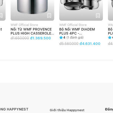
WMF Official Store
WMF Official Store
WMF
ct
Nồi Từ WMF PROVENCE
Bộ Nồi WMF DIADEM
Bộ
PLUS HIGH CASSEROLE
PLUS 4PC -
PL
24CM - 0722246380
0730276040
4
(
1
đánh giá)
đ
1.650.000
đ1.369.500
đ
5.580.000
đ4.631.400
đ
4
ÔNG HAPPYNEST
Đăng
Giới thiệu Happynest