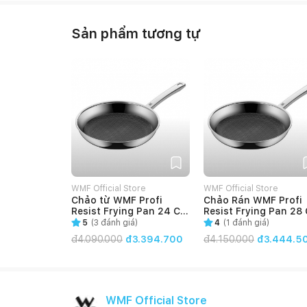
Sản phẩm tương tự
WMF Official Store
WMF Official Store
Chảo từ WMF Profi
Chảo Rán WMF Profi
Resist Frying Pan 24 Cm
Resist Frying Pan 28
- 1756246411
- 1756286411
5
(
3
đánh giá)
4
(
1
đánh giá)
đ
4.090.000
đ3.394.700
đ
4.150.000
đ3.444.5
WMF Official Store