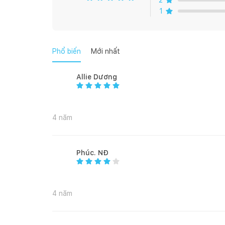
2
- Bếp phù hợp : Tất cả mọi loại bếp
1
- Kích thước sản phẩm: Ø 28cm
- An toàn với máy rửa chén, dễ vệ sinh, an toàn với 
Phổ biến
Mới nhất
Allie Dương
* ƯU ĐIỂM:
4 năm
- Độ bền cao, đúc nguyên khối từ chất liệu thép kh
nhiệt đều, tiết kiệm 70 % năng lượng.
Phúc. NĐ
- Thành nồi trơn bóng, chống bám dính và dễ dàng v
- Đáy nồi 3 lớp của bộ nồi WMF truyền nhiệt, hấp t
ngon hơn.
4 năm
- Đáy TransTherm-Allherdboden với khả năng phân ph
năng lượng, dùng được cho mọi loại bếp, kể cả bếp 