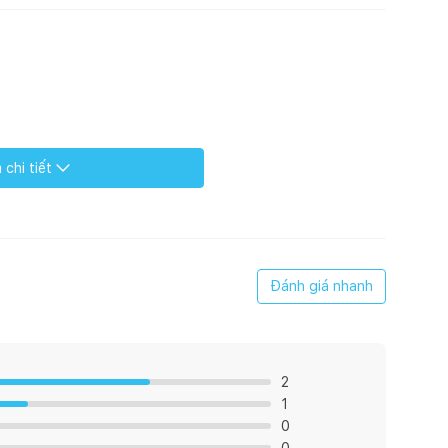
chi tiết
Đánh giá nhanh
2
1
0