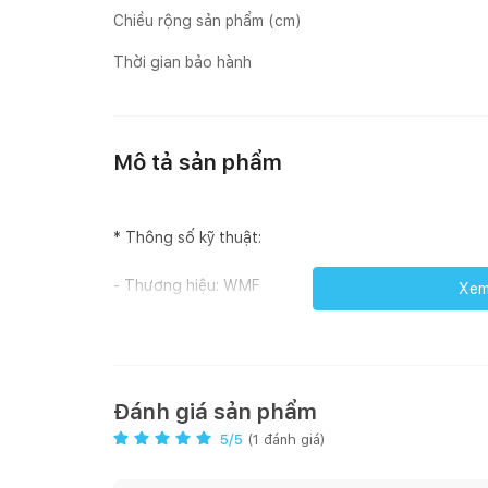
Chiều rộng sản phẩm (cm)
Thời gian bảo hành
Mô tả sản phẩm
* Thông số kỹ thuật:
- Thương hiệu: WMF
Xem 
- Mã sản phẩm: 0520655291
- Xuất xứ: Germany
Đánh giá sản phẩm
- Chất liệu: Thép không gỉ Cromargan 18/10, không m
5
/5
(
1
đánh giá)
- Kích thước: Chảo Ø28cm, Tráng gốm màu đen