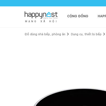
CỘNG ĐỒNG
HAP
M
Ạ
N
G
X
Ã
H
Ộ
I
Đồ dùng nhà bếp, phòng ăn
Dụng cụ, thiết bị bếp