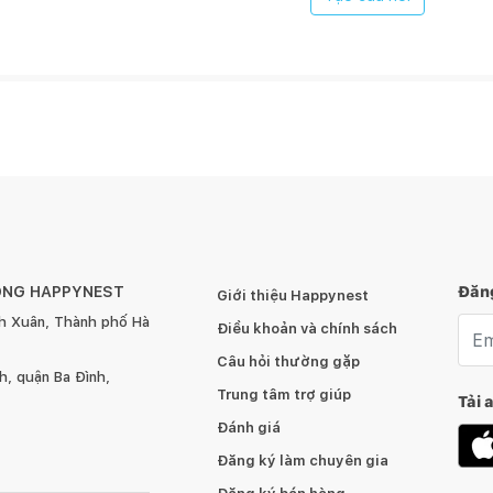
cả trong chi tiết nhỏ nhất.
ếp
ÔNG HAPPYNEST
Đăng
Giới thiệu Happynest
h Xuân, Thành phố Hà
Emai
Điều khoản và chính sách
Câu hỏi thường gặp
, quận Ba Đình,
Trung tâm trợ giúp
Tải 
Đánh giá
Đăng ký làm chuyên gia