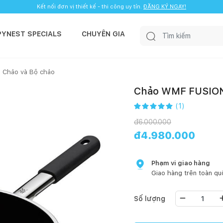
Kết nối đơn vị thiết kế - thi công uy tín.
ĐĂNG KÝ NGAY!
PYNEST SPECIALS
CHUYÊN GIA
Chảo và Bộ chảo
Chảo WMF FUSION
(
1
)
đ
6.000.000
đ
4.980.000
Phạm vi giao hàng
Giao hàng trên toàn qu
Số lượng