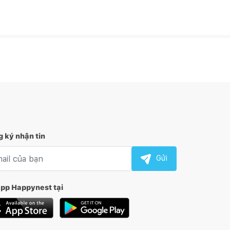
 ký nhận tin
l nhận tin
Gửi
app Happynest tại