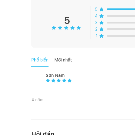
5
- Phù hợp với mọi loại bếp
4
5
3
* ƯU ĐIỂM:
2
1
- Chảo chuyên dùng cho mục đích rán WMF 28 cm có
Cromargan 18/10 giúp giữ nhiệt tối ưu. Tay cầm bak
ăn.
Phổ biến
Mới nhất
- Chảo rán WMF Frying Pan FusionTec 28cm có thiết
nấu nướng.
Sơn Nam
- Chảo được làm từ 1 vật liệu độc đáo - Khoáng Fus
đại, là điểm nhấn không thể thiếu cho căn bếp .
4 năm
- Đặc trưng bởi 1 bề mặt nhẵn mịn, chống trầy xước,
dễ dàng làm sạch.
- FusionTec có thể được sử dụng trong lò nướng lê
đến 180 ° C.
Hỏi đáp