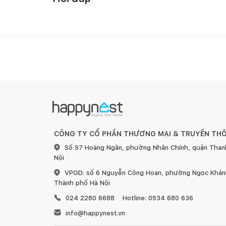
- Chất lượng cao và sự tinh tế được nhìn thấy ngay 
- Rửa sạch dễ dàng bằng tay, phù hợp với mọi loại b
CÔNG TY CỔ PHẦN THƯƠNG MẠI & TRUYỀN TH
Số 97 Hoàng Ngân, phường Nhân Chính, quận Than
Nội
VPGD: số 6 Nguyễn Công Hoan, phường Ngọc Khánh
Thành phố Hà Nội
024 2280 6688
Hotline: 0934 680 636
info@happynest.vn