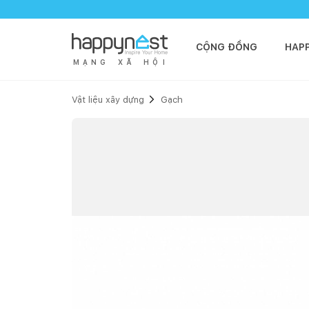
CỘNG ĐỒNG
HAP
M
Ạ
N
G
X
Ã
H
Ộ
I
Vật liệu xây dựng
Gạch