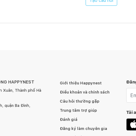
Tạo câu hỏi
ÔNG HAPPYNEST
Đăng
Giới thiệu Happynest
h Xuân, Thành phố Hà
Emai
Điều khoản và chính sách
Câu hỏi thường gặp
, quận Ba Đình,
Trung tâm trợ giúp
Tải 
Đánh giá
Đăng ký làm chuyên gia