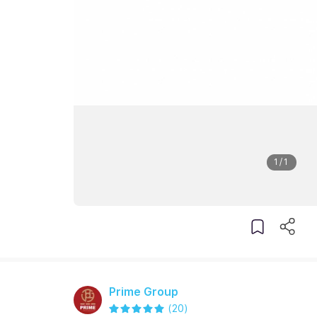
1
/
1
Prime Group
(
20
)