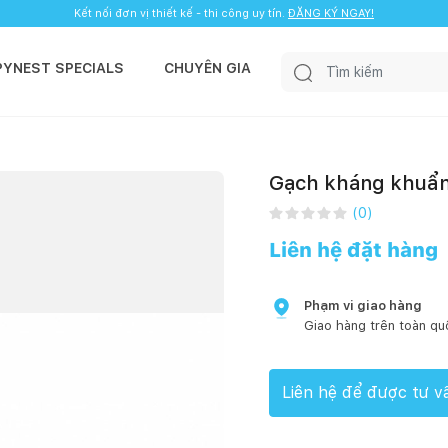
Kết nối đơn vị thiết kế - thi công uy tín.
ĐĂNG KÝ NGAY!
PYNEST SPECIALS
CHUYÊN GIA
Gạch kháng khuẩn
(
0
)
Liên hệ đặt hàng
Phạm vi giao hàng
Giao hàng trên toàn qu
Liên hệ để được tư v