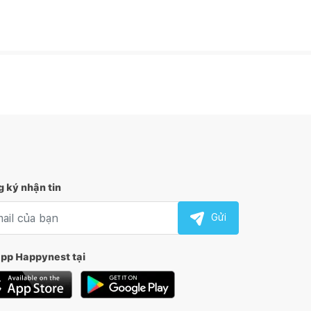
 ký nhận tin
l nhận tin
Gửi
app Happynest tại