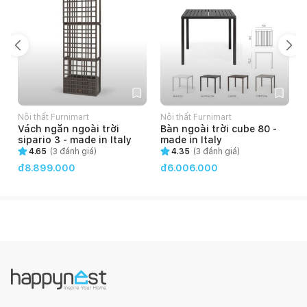
Nội thất Furnimart
Nội thất Furnimart
N
Vách ngăn ngoài trời
Bàn ngoài trời cube 80 -
sipario 3 - made in Italy
made in Italy
4.65
(
3
đánh giá)
4.35
(
3
đánh giá)
đ8.899.000
đ6.006.000