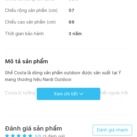
Chiều rộng sản phẩm (cm)
57
Chiều cao sản phẩm (cm)
86
Thời gian bảo hành
3 năm
Mô tả sản phẩm
Ghế Costa là dòng sản phẩm outdoor được sản xuất tại Ý
mang thương hiệu Nardi Outdoor.
Costa lý tưởng cho các giải pháp trang trí nội thất ngoài trời
Xem chi tiết
và trong nhà, với các đường nét tối giản, có tay vịn và tựa
lưng cong êm ái.
Khung liền mạch, với các góc bo tròn, bề mặt mờ, được làm
bằng nhựa Polypropylene pha sợi thủy tinh đã qua xử lý tia UV,
Đánh giá sản phẩm
Đánh giá nhanh
có thể tái chế.
5
/5
(
3
đánh giá)