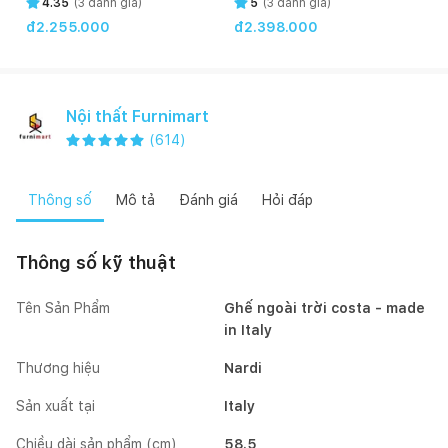
4.35
(
3
đánh giá)
5
(
3
đánh giá)
đ2.255.000
đ2.398.000
Nội thất Furnimart
(
614
)
Thông số
Mô tả
Đánh giá
Hỏi đáp
Thông số kỹ thuật
Tên Sản Phẩm
Ghế ngoài trời costa - made
in Italy
Thương hiệu
Nardi
Sản xuất tại
Italy
Chiều dài sản phẩm (cm)
58.5