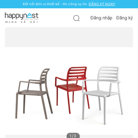
Kết nối đơn vị thiết kế - thi công uy tín.
ĐĂNG KÝ NGAY!
Đăng nhập
Đăng ký
M
Ạ
N
G
X
Ã
H
Ộ
I
1
/
3