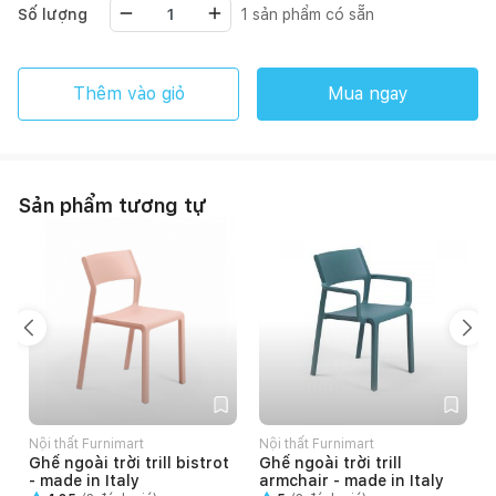
Số lượng
1
sản phẩm có sẵn
Thêm vào giỏ
Mua ngay
Sản phẩm tương tự
Nội thất Furnimart
Nội thất Furnimart
N
Ghế ngoài trời trill bistrot
Ghế ngoài trời trill
- made in Italy
armchair - made in Italy