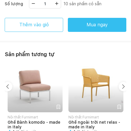
Số lượng
10
sản phẩm có sẵn
Thêm vào giỏ
Mua ngay
Sản phẩm tương tự
Nội thất Furnimart
Nội thất Furnimart
N
Ghế Bành komodo - made
Ghế ngoài trời net relax -
in Italy
made in Italy