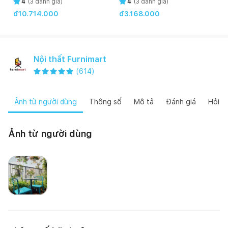
4
(
3
đánh giá)
4
(
3
đánh giá)
đ10.714.000
đ3.168.000
Nội thất Furnimart
(
614
)
Ảnh từ người dùng
Thông số
Mô tả
Đánh giá
Hỏi đ
Ảnh từ người dùng
Happynest