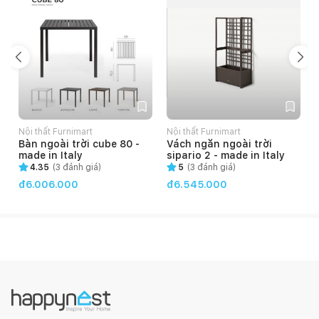
Nội thất Furnimart
Nội thất Furnimart
N
Bàn ngoài trời cube 80 -
Vách ngăn ngoài trời
made in Italy
sipario 2 - made in Italy
4.35
(
3
đánh giá)
5
(
3
đánh giá)
đ6.006.000
đ6.545.000