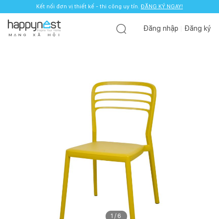
Kết nối đơn vị thiết kế - thi công uy tín.
ĐĂNG KÝ NGAY!
Đăng nhập
Đăng ký
M
Ạ
N
G
X
Ã
H
Ộ
I
1
/
6