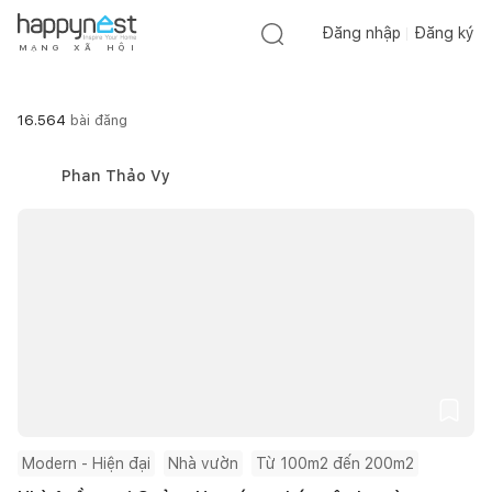
Đăng nhập
Đăng ký
M
Ạ
N
G
X
Ã
H
Ộ
I
16.564
bài đăng
Phan Thảo Vy
Modern - Hiện đại
Nhà vườn
Từ 100m2 đến 200m2