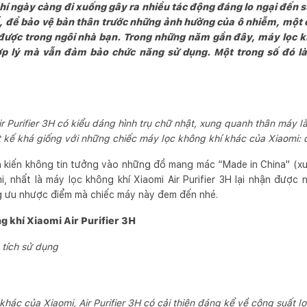
hí ngày càng đi xuống gây ra nhiều tác động đáng lo ngại đến s
hế, để bảo vệ bản thân trước những ảnh hưởng của ô nhiễm, một 
được trong ngôi nhà bạn. Trong những năm gần đây, máy lọc 
hợp lý mà vẫn đảm bảo chức năng sử dụng. Một trong số đó là
r Purifier 3H có kiểu dáng hình trụ chữ nhật, xung quanh thân máy là 
t kế khá giống với những chiếc máy lọc không khí khác của Xiaomi:
h kiến không tin tưởng vào những đồ mang mác “Made in China" (x
 nhất là máy lọc không khí Xiaomi Air Purifier 3H lại nhận được 
g ưu nhược điểm mà chiếc máy này đem đến nhé.
 khí Xiaomi Air Purifier 3H
 tích sử dụng
khác của Xiaomi, Air Purifier 3H có cải thiện đáng kể về công suất 