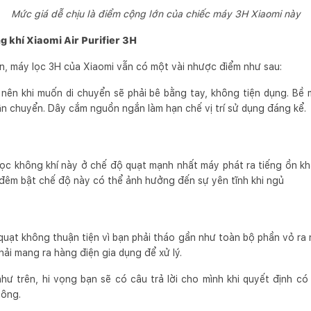
Mức giá dễ chịu là điểm cộng lớn của chiếc máy 3H Xiaomi này
 khí Xiaomi Air Purifier 3H
n, máy lọc 3H của Xiaomi vẫn có một vài nhược điểm như sau:
nên khi muốn di chuyển sẽ phải bê bằng tay, không tiện dụng. Bề 
vận chuyển. Dây cắm nguồn ngắn làm hạn chế vị trí sử dụng đáng kể.
lọc không khí này ở chế độ quạt mạnh nhất máy phát ra tiếng ồn k
đêm bật chế độ này có thể ảnh hưởng đến sự yên tĩnh khi ngủ
 quạt không thuận tiện vì bạn phải tháo gần như toàn bộ phần vỏ ra 
ải mang ra hàng điện gia dụng để xử lý.
ư trên, hi vọng bạn sẽ có câu trả lời cho mình khi quyết định c
hông.