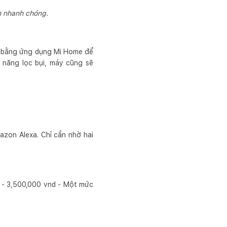
n nhanh chóng.
 xa bằng ứng dụng Mi Home để
ả năng lọc bụi, máy cũng sẽ
zon Alexa. Chỉ cần nhờ hai
d - 3,500,000 vnd - Một mức