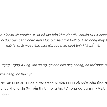
 Xiaomi Air Purifier 3H là bộ lọc bán kèm đạt tiêu chuẩn HEPA class
 khí độc bên cạnh chức năng lọc bụi siêu mịn PM2.5. Các dòng máy
mùi lại phải mua riêng một lớp lọc than hoạt tính khá bất tiện
 trọng lượng 4.8kg tính cả bộ lọc nên khá nhẹ nhàng, có thể nhấc b
khả năng lọc bụi mịn
ớc, Air Purifier 3H đã được trang bị đèn OLED và phím cảm ứng th
y lọc không khí 3H hiển thị 5 thông tin, từ nồng độ bụi mịn PM2.5
ộ quạt.