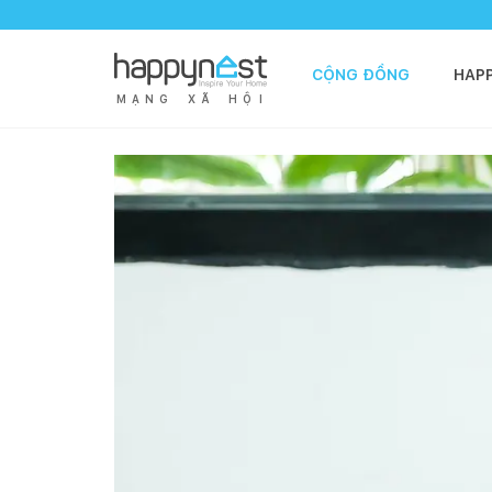
CỘNG ĐỒNG
HAP
M
Ạ
N
G
X
Ã
H
Ộ
I