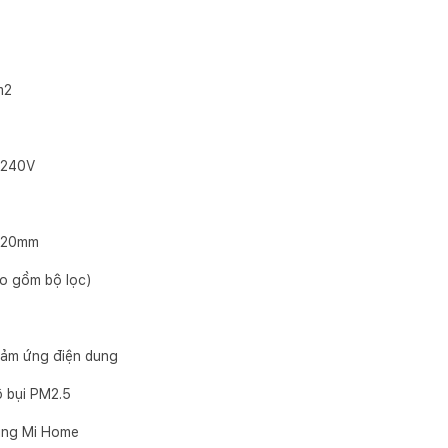
m2
 240V
z
 520mm
ao gồm bộ lọc)
cảm ứng điện dung
ộ bụi PM2.5
dụng Mi Home