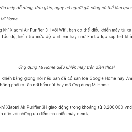
trên máy dễ dùng, đơn giản, ngay cả người già cũng có thể làm que
 Mi Home
g khí Xiaomi Air Purifier 3H với Wifi, bạn có thể điều khiển máy từ
m tốc độ, kiểm tra mức độ ô nhiễm hay như khi bộ lọc sắp hết kh
Ứng dụng Mi Home điều khiển máy trên điện thoại
u khiển bằng giọng nói nếu bạn đã có sẵn loa Google Home hay Ama
 không phải ra tận nơi bấm nút hay mở ứng dụng Mi Home.
khí Xiaomi Air Purifier 3H giao động trong khoảng từ 3,200,000 vn
nh dân với những ưu điểm mà chiếc máy đem lại.