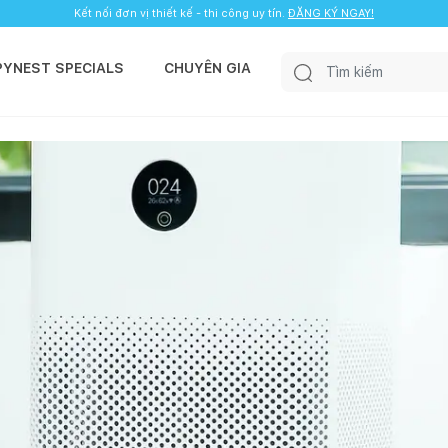
Kết nối đơn vị thiết kế - thi công uy tín.
ĐĂNG KÝ NGAY!
PYNEST SPECIALS
CHUYÊN GIA