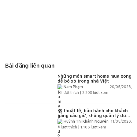
Bài đăng liên quan
Những món smart home mua xong
dễ bỏ xó trong nhà Việt
20/05/2026,
Nam Phạm
16
lượt thích |
2.203
lượt xem
Kỹ thuật tệ, bảo hành cho khách
hàng câu giờ, không quản lý được
nhân viên xây dựng của mình,
11/05/2026,
Huỳnh Thị Khánh Nguyên
điện nhẹ, điện nước, tường quá
4
lượt thích |
1.166
lượt xem
kém. Luôn đổ lỗi cho nhân viên.
Bảo hành quá tệ, tôi phải đợi rất