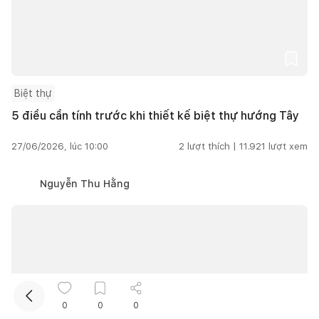
Biệt thự
5 điều cần tính trước khi thiết kế biệt thự hướng Tây
Kết nối thiết kế, thi công
27/06/2026, lúc 10:00
2
lượt thích |
11.921
lượt xem
Nguyễn Thu Hằng
Mua sắm hoàn thiện nhà
0
0
0