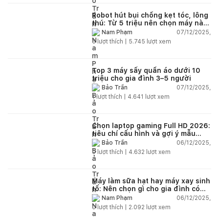
Robot hút bụi chống kẹt tóc, lông
thú: Từ 5 triệu nên chọn máy nào
năm 2025–2026?
07/12/2025,
Nam Phạm
6
lượt thích |
5.745
lượt xem
Top 3 máy sấy quần áo dưới 10
triệu cho gia đình 3–5 người
07/12/2025,
Bảo Trần
1
lượt thích |
4.641
lượt xem
Chọn laptop gaming Full HD 2026:
tiêu chí cấu hình và gợi ý mẫu
đáng mua
06/12/2025,
Bảo Trần
0
lượt thích |
4.632
lượt xem
Máy làm sữa hạt hay máy xay sinh
tố: Nên chọn gì cho gia đình có
trẻ nhỏ (2–4 người)?
06/12/2025,
Nam Phạm
0
lượt thích |
2.092
lượt xem