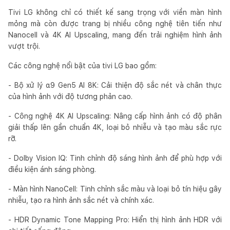
Tivi LG không chỉ có thiết kế sang trọng với viền màn hình
mỏng mà còn được trang bị nhiều công nghệ tiên tiến như
Nanocell và 4K AI Upscaling, mang đến trải nghiệm hình ảnh
vượt trội.
Các công nghệ nổi bật của tivi LG bao gồm:
- Bộ xử lý α9 Gen5 AI 8K: Cải thiện độ sắc nét và chân thực
của hình ảnh với độ tương phản cao.
- Công nghệ 4K AI Upscaling: Nâng cấp hình ảnh có độ phân
giải thấp lên gần chuẩn 4K, loại bỏ nhiễu và tạo màu sắc rực
rỡ.
- Dolby Vision IQ: Tinh chỉnh độ sáng hình ảnh để phù hợp với
điều kiện ánh sáng phòng.
- Màn hình NanoCell: Tinh chỉnh sắc màu và loại bỏ tín hiệu gây
nhiễu, tạo ra hình ảnh sắc nét và chính xác.
- HDR Dynamic Tone Mapping Pro: Hiển thị hình ảnh HDR với