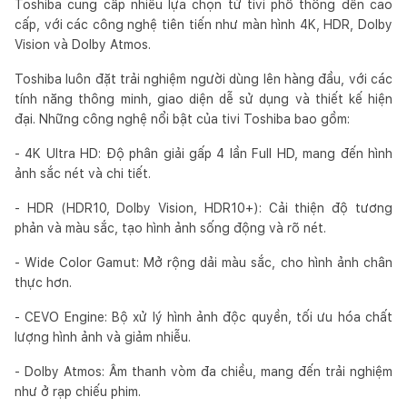
Toshiba cung cấp nhiều lựa chọn từ tivi phổ thông đến cao
cấp, với các công nghệ tiên tiến như màn hình 4K, HDR, Dolby
Vision và Dolby Atmos.
Toshiba luôn đặt trải nghiệm người dùng lên hàng đầu, với các
tính năng thông minh, giao diện dễ sử dụng và thiết kế hiện
đại. Những công nghệ nổi bật của tivi Toshiba bao gồm:
- 4K Ultra HD: Độ phân giải gấp 4 lần Full HD, mang đến hình
ảnh sắc nét và chi tiết.
- HDR (HDR10, Dolby Vision, HDR10+): Cải thiện độ tương
phản và màu sắc, tạo hình ảnh sống động và rõ nét.
- Wide Color Gamut: Mở rộng dải màu sắc, cho hình ảnh chân
thực hơn.
- CEVO Engine: Bộ xử lý hình ảnh độc quyền, tối ưu hóa chất
lượng hình ảnh và giảm nhiễu.
- Dolby Atmos: Âm thanh vòm đa chiều, mang đến trải nghiệm
như ở rạp chiếu phim.