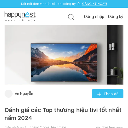
Kết nối đơn vị thiết kế - thi công uy tín.
ĐĂNG KÝ NGAY!
Đăng nhập
Đăng ký
M
Ạ
N
G
X
Ã
H
Ộ
I
An Nguyễn
Theo dõi
Đánh giá các Top thương hiệu tivi tốt nhất
năm 2024
Cập nhật ngày
20/09/2024, lúc 17:56
736
lượt xem