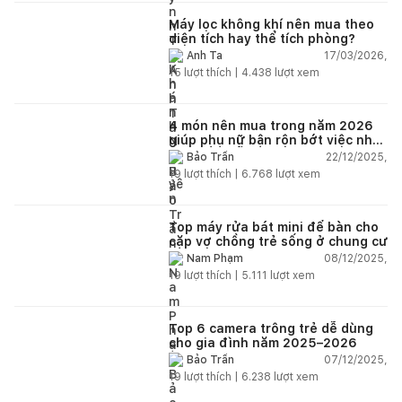
lâu mới dc bảo hành, liên hệ để
được bảo hành thì bơ khách
Máy lọc không khí nên mua theo
diện tích hay thể tích phòng?
17/03/2026,
Anh Ta
15
lượt thích |
4.438
lượt xem
4 món nên mua trong năm 2026
giúp phụ nữ bận rộn bớt việc nhà,
nhẹ đầu mỗi ngày
22/12/2025,
Bảo Trần
19
lượt thích |
6.768
lượt xem
Top máy rửa bát mini để bàn cho
cặp vợ chồng trẻ sống ở chung cư
08/12/2025,
Nam Phạm
19
lượt thích |
5.111
lượt xem
Top 6 camera trông trẻ dễ dùng
cho gia đình năm 2025–2026
07/12/2025,
Bảo Trần
19
lượt thích |
6.238
lượt xem