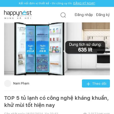
Kết nối đơn vị thiết kế - thi công uy tín.
ĐĂNG KÝ NGAY!
Đăng nhập
Đăng ký
M
Ạ
N
G
X
Ã
H
Ộ
I
Nam Phạm
Theo dõi
TOP 5 tủ lạnh có công nghệ kháng khuẩn,
khử mùi tốt hiện nay
Cập nhật ngày
16/01/2024, lúc 22:42
2.017
lượt xem