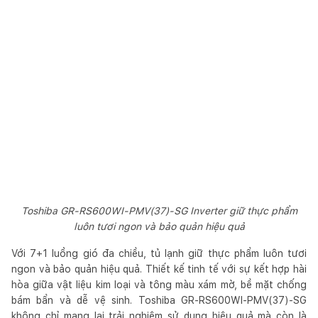
Toshiba GR-RS600WI-PMV(37)-SG Inverter giữ thực phẩm
luôn tươi ngon và bảo quản hiệu quả
Với 7+1 luồng gió đa chiều, tủ lạnh giữ thực phẩm luôn tươi
ngon và bảo quản hiệu quả. Thiết kế tinh tế với sự kết hợp hài
hòa giữa vật liệu kim loại và tông màu xám mờ, bề mặt chống
bám bẩn và dễ vệ sinh. Toshiba GR-RS600WI-PMV(37)-SG
không chỉ mang lại trải nghiệm sử dụng hiệu quả mà còn là