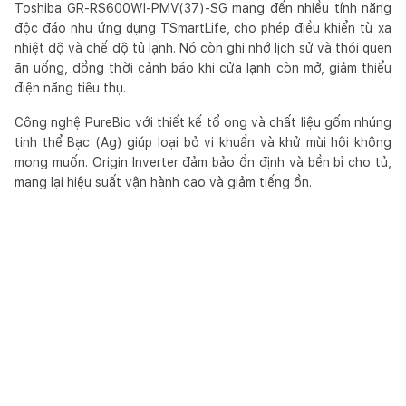
Toshiba GR-RS600WI-PMV(37)-SG mang đến nhiều tính năng
độc đáo như ứng dụng TSmartLife, cho phép điều khiển từ xa
nhiệt độ và chế độ tủ lạnh. Nó còn ghi nhớ lịch sử và thói quen
ăn uống, đồng thời cảnh báo khi cửa lạnh còn mở, giảm thiểu
điện năng tiêu thụ.
Công nghệ PureBio với thiết kế tổ ong và chất liệu gốm nhúng
tinh thể Bạc (Ag) giúp loại bỏ vi khuẩn và khử mùi hôi không
mong muốn. Origin Inverter đảm bảo ổn định và bền bỉ cho tủ,
mang lại hiệu suất vận hành cao và giảm tiếng ồn.