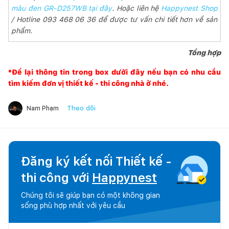
màu đen GR-D257WB tại đây
. Hoặc liên hệ
Happynest Shop
/ Hotline 093 468 06 36 để được tư vấn chi tiết hơn về sản
phẩm.
Tổng hợp
*Để lại thông tin trong box dưới đây nếu bạn có nhu cầu
tìm kiếm đơn vị thiết kế - thi công nhà ở nhé.
Theo dõi
Nam Phạm
Đăng ký kết nối Thiết kế -
thi công với
Happynest
Chúng tôi sẽ giúp bạn có một không gian
sống phù hợp nhất với yêu cầu