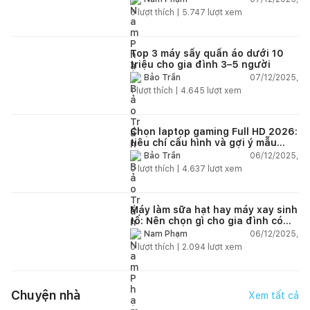
6
lượt thích |
5.747
lượt xem
Top 3 máy sấy quần áo dưới 10
triệu cho gia đình 3–5 người
07/12/2025,
Bảo Trần
1
lượt thích |
4.645
lượt xem
Chọn laptop gaming Full HD 2026:
tiêu chí cấu hình và gợi ý mẫu
đáng mua
06/12/2025,
Bảo Trần
0
lượt thích |
4.637
lượt xem
Máy làm sữa hạt hay máy xay sinh
tố: Nên chọn gì cho gia đình có
trẻ nhỏ (2–4 người)?
06/12/2025,
Nam Phạm
0
lượt thích |
2.094
lượt xem
Chuyện nhà
Xem tất cả