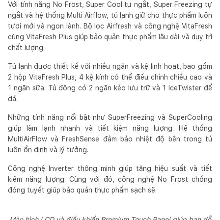
Với tính năng No Frost, Super Cool tự ngắt, Super Freezing tự
ngắt và hệ thống Multi Airflow, tủ lạnh giữ cho thực phẩm luôn
tươi mới và ngon lành. Bộ lọc Airfresh và công nghệ VitaFresh
cùng VitaFresh Plus giúp bảo quản thực phẩm lâu dài và duy trì
chất lượng.
Tủ lạnh được thiết kế với nhiều ngăn và kệ linh hoạt, bao gồm
2 hộp VitaFresh Plus, 4 kệ kính có thể điều chỉnh chiều cao và
1 ngăn sữa. Tủ đông có 2 ngăn kéo lưu trữ và 1 IceTwister để
đá.
Những tính năng nổi bật như SuperFreezing và SuperCooling
giúp làm lạnh nhanh và tiết kiệm năng lượng. Hệ thống
MultiAirFlow và FreshSense đảm bảo nhiệt độ bên trong tủ
luôn ổn định và lý tưởng.
Công nghệ Inverter thông minh giúp tăng hiệu suất và tiết
kiệm năng lượng. Cùng với đó, công nghệ No Frost chống
đóng tuyết giúp bảo quản thực phẩm sạch sẽ.
Màn hình LCD và điều khiển Premium Touch Panel giúp bạn dễ