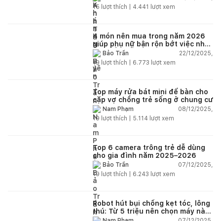
15
lượt thích |
4.441
lượt xem
4 món nên mua trong năm 2026
giúp phụ nữ bận rộn bớt việc nhà,
nhẹ đầu mỗi ngày
22/12/2025,
Bảo Trần
19
lượt thích |
6.773
lượt xem
Top máy rửa bát mini để bàn cho
cặp vợ chồng trẻ sống ở chung cư
08/12/2025,
Nam Phạm
19
lượt thích |
5.114
lượt xem
Top 6 camera trông trẻ dễ dùng
cho gia đình năm 2025–2026
07/12/2025,
Bảo Trần
19
lượt thích |
6.243
lượt xem
Robot hút bụi chống kẹt tóc, lông
thú: Từ 5 triệu nên chọn máy nào
năm 2025–2026?
07/12/2025,
Nam Phạm