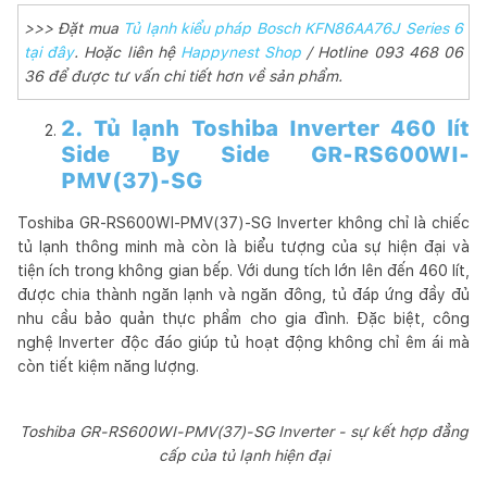
>>> Đặt mua
Tủ lạnh kiểu pháp Bosch KFN86AA76J Series 6
tại đây
. Hoặc liên hệ
Happynest Shop
/ Hotline 093 468 06
36 để được tư vấn chi tiết hơn về sản phẩm.
2. Tủ lạnh Toshiba Inverter 460 lít
Side By Side GR-RS600WI-
PMV(37)-SG
Toshiba GR-RS600WI-PMV(37)-SG Inverter không chỉ là chiếc
tủ lạnh thông minh mà còn là biểu tượng của sự hiện đại và
tiện ích trong không gian bếp. Với dung tích lớn lên đến 460 lít,
được chia thành ngăn lạnh và ngăn đông, tủ đáp ứng đầy đủ
nhu cầu bảo quản thực phẩm cho gia đình. Đặc biệt, công
nghệ Inverter độc đáo giúp tủ hoạt động không chỉ êm ái mà
còn tiết kiệm năng lượng.
Toshiba GR-RS600WI-PMV(37)-SG Inverter - sự kết hợp đẳng
cấp của tủ lạnh hiện đại