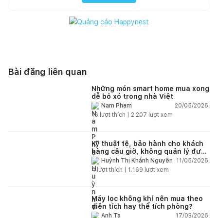
Bài đăng liên quan
Những món smart home mua xong
dễ bỏ xó trong nhà Việt
20/05/2026,
Nam Phạm
16
lượt thích |
2.207
lượt xem
Kỹ thuật tệ, bảo hành cho khách
hàng câu giờ, không quản lý được
nhân viên xây dựng của mình,
11/05/2026,
Huỳnh Thị Khánh Nguyên
điện nhẹ, điện nước, tường quá
4
lượt thích |
1.169
lượt xem
kém. Luôn đổ lỗi cho nhân viên.
Bảo hành quá tệ, tôi phải đợi rất
lâu mới dc bảo hành, liên hệ để
được bảo hành thì bơ khách
Máy lọc không khí nên mua theo
diện tích hay thể tích phòng?
17/03/2026,
Anh Ta