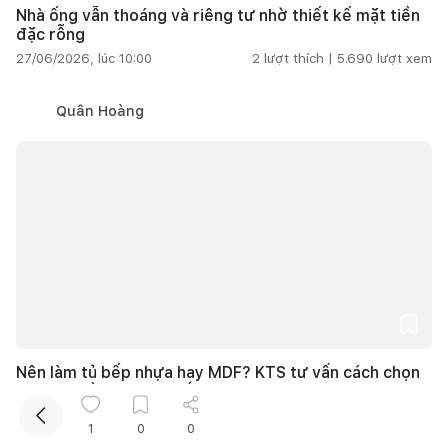
Nhà ống vẫn thoáng và riêng tư nhờ thiết kế mặt tiền
đặc rỗng
27/06/2026, lúc 10:00
2
lượt thích |
5.690
lượt xem
Quân Hoàng
Kết nối thiết kế, thi công
Mua sắm hoàn thiện nhà
Nên làm tủ bếp nhựa hay MDF? KTS tư vấn cách chọn
vật liệu bền, đẹp và tiết kiệm chi phí
27/06/2026, lúc 10:00
4
lượt thích |
6.045
lượt xem
1
0
0