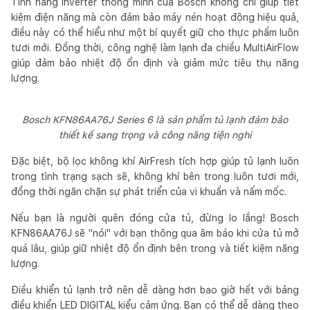
Tính năng Inverter thông minh của Bosch không chỉ giúp tiết
kiệm điện năng mà còn đảm bảo máy nén hoạt động hiệu quả,
điều này có thể hiểu như một bí quyết giữ cho thực phẩm luôn
tươi mới. Đồng thời, công nghệ làm lạnh đa chiều MultiAirFlow
giúp đảm bảo nhiệt độ ổn định và giảm mức tiêu thụ năng
lượng.
Bosch KFN86AA76J Series 6 là sản phẩm tủ lạnh đảm bảo
thiết kế sang trọng và công năng tiện nghi
Đặc biệt, bộ lọc không khí AirFresh tích hợp giúp tủ lạnh luôn
trong tình trạng sạch sẽ, không khí bên trong luôn tươi mới,
đồng thời ngăn chặn sự phát triển của vi khuẩn và nấm mốc.
Nếu bạn là người quên đóng cửa tủ, đừng lo lắng! Bosch
KFN86AA76J sẽ "nói" với bạn thông qua âm báo khi cửa tủ mở
quá lâu, giúp giữ nhiệt độ ổn định bên trong và tiết kiệm năng
lượng.
Điều khiển tủ lạnh trở nên dễ dàng hơn bao giờ hết với bảng
điều khiển LED DIGITAL kiểu cảm ứng. Bạn có thể dễ dàng theo