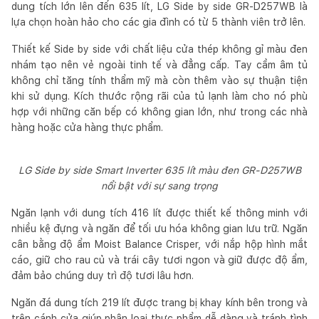
dung tích lớn lên đến 635 lít, LG Side by side GR-D257WB là
lựa chọn hoàn hảo cho các gia đình có từ 5 thành viên trở lên.
Thiết kế Side by side với chất liệu cửa thép không gỉ màu đen
nhám tạo nên vẻ ngoài tinh tế và đẳng cấp. Tay cầm âm tủ
không chỉ tăng tính thẩm mỹ mà còn thêm vào sự thuận tiện
khi sử dụng. Kích thước rộng rãi của tủ lạnh làm cho nó phù
hợp với những căn bếp có không gian lớn, như trong các nhà
hàng hoặc cửa hàng thực phẩm.
LG Side by side Smart Inverter 635 lít màu đen GR-D257WB
nổi bật với sự sang trọng
Ngăn lạnh với dung tích 416 lít được thiết kế thông minh với
nhiều kệ đựng và ngăn để tối ưu hóa không gian lưu trữ. Ngăn
cân bằng độ ẩm Moist Balance Crisper, với nắp hộp hình mắt
cáo, giữ cho rau củ và trái cây tươi ngon và giữ được độ ẩm,
đảm bảo chúng duy trì độ tươi lâu hơn.
Ngăn đá dung tích 219 lít được trang bị khay kính bên trong và
trên cánh cửa giúp phân loại thực phẩm dễ dàng và tránh tình