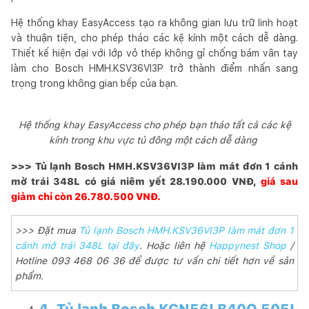
Hệ thống khay EasyAccess tạo ra không gian lưu trữ linh hoạt
và thuận tiện, cho phép tháo các kệ kính một cách dễ dàng.
Thiết kế hiện đại với lớp vỏ thép không gỉ chống bám vân tay
làm cho Bosch HMH.KSV36VI3P trở thành điểm nhấn sang
trọng trong không gian bếp của bạn.
Hệ thống khay EasyAccess cho phép bạn tháo tất cả các kệ
kính trong khu vực tủ đông một cách dễ dàng
>>> Tủ lạnh Bosch HMH.KSV36VI3P làm mát đơn 1 cánh
mở trái 348L có giá niêm yết 28.190.000 VNĐ,
giá sau
giảm chỉ còn 26.780.500 VNĐ.
>>> Đặt mua
Tủ lạnh Bosch HMH.KSV36VI3P làm mát đơn 1
cánh mở trái 348L tại đây
. Hoặc liên hệ
Happynest Shop
/
Hotline 093 468 06 36 để được tư vấn chi tiết hơn về sản
phẩm.
4. Tủ lạnh Bosch KGN56LB40O 505L