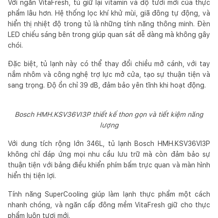
Với ngăn VitaFresh, tủ giữ lại vitamin và độ tươi mới của thực
phẩm lâu hơn. Hệ thống lọc khí khử mùi, giã đông tự động, và
hiển thị nhiệt độ trong tủ là những tính năng thông minh. Đèn
LED chiếu sáng bên trong giúp quan sát dễ dàng mà không gây
chói.
Đặc biệt, tủ lạnh này có thể thay đổi chiều mở cánh, với tay
nắm nhôm và công nghệ trợ lực mở cửa, tạo sự thuận tiện và
sang trọng. Độ ồn chỉ 39 dB, đảm bảo yên tĩnh khi hoạt động.
Bosch HMH.KSV36VI3P thiết kế thon gọn và tiết kiệm năng
lượng
Với dung tích rộng lớn 346L, tủ lạnh Bosch HMH.KSV36VI3P
không chỉ đáp ứng mọi nhu cầu lưu trữ mà còn đảm bảo sự
thuận tiện với bảng điều khiển phím bấm trực quan và màn hình
hiển thị tiện lợi.
Tính năng SuperCooling giúp làm lạnh thực phẩm một cách
nhanh chóng, và ngăn cấp đông mềm VitaFresh giữ cho thực
phẩm luôn tươi mới.