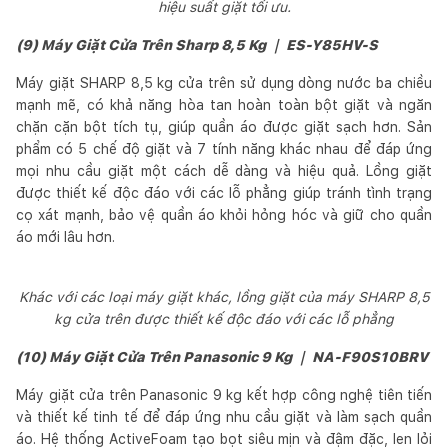
hiệu suất giặt tối ưu.
(9) Máy Giặt Cửa Trên Sharp 8,5 Kg ｜ ES-Y85HV-S
Máy giặt SHARP 8,5 kg cửa trên sử dụng dòng nước ba chiều
mạnh mẽ, có khả năng hòa tan hoàn toàn bột giặt và ngăn
chặn cặn bột tích tụ, giúp quần áo được giặt sạch hơn. Sản
phẩm có 5 chế độ giặt và 7 tính năng khác nhau để đáp ứng
mọi nhu cầu giặt một cách dễ dàng và hiệu quả. Lồng giặt
được thiết kế độc đáo với các lỗ phẳng giúp tránh tình trạng
cọ xát mạnh, bảo vệ quần áo khỏi hỏng hóc và giữ cho quần
áo mới lâu hơn.
Khác với các loại máy giặt khác, lồng giặt của máy SHARP 8,5
kg cửa trên được thiết kế độc đáo với các lỗ phẳng
(10) Máy Giặt Cửa Trên Panasonic 9 Kg ｜ NA-F90S10BRV
Máy giặt cửa trên Panasonic 9 kg kết hợp công nghệ tiên tiến
và thiết kế tinh tế để đáp ứng nhu cầu giặt và làm sạch quần
áo. Hệ thống ActiveFoam tạo bọt siêu mịn và đậm đặc, len lỏi