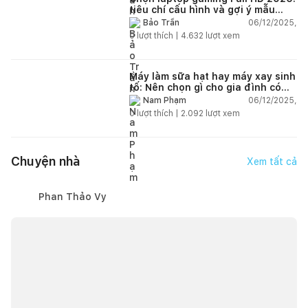
tiêu chí cấu hình và gợi ý mẫu
đáng mua
06/12/2025,
Bảo Trần
0
lượt thích |
4.632
lượt xem
Máy làm sữa hạt hay máy xay sinh
tố: Nên chọn gì cho gia đình có
trẻ nhỏ (2–4 người)?
06/12/2025,
Nam Phạm
0
lượt thích |
2.092
lượt xem
Chuyện nhà
Xem tất cả
Phan Thảo Vy