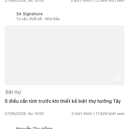
27/06/2026, lúc 10:00
3
lượt thích |
12.564
lượt xem
3A Signature
Tư vấn, thiết kế - Nhà thầu
Biệt thự
5 điều cần tính trước khi thiết kế biệt thự hướng Tây
27/06/2026, lúc 10:00
2
lượt thích |
11.929
lượt xem
Nguyễn Thu Hằng