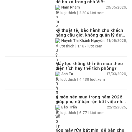
dễ bỏ xó trong nhà Việt
20/05/2026,
Nam Phạm
16
lượt thích |
2.204
lượt xem
Kỹ thuật tệ, bảo hành cho khách
hàng câu giờ, không quản lý được
nhân viên xây dựng của mình,
11/05/2026,
Huỳnh Thị Khánh Nguyên
điện nhẹ, điện nước, tường quá
4
lượt thích |
1.167
lượt xem
kém. Luôn đổ lỗi cho nhân viên.
Bảo hành quá tệ, tôi phải đợi rất
lâu mới dc bảo hành, liên hệ để
được bảo hành thì bơ khách
Máy lọc không khí nên mua theo
diện tích hay thể tích phòng?
17/03/2026,
Anh Ta
15
lượt thích |
4.439
lượt xem
4 món nên mua trong năm 2026
giúp phụ nữ bận rộn bớt việc nhà,
nhẹ đầu mỗi ngày
22/12/2025,
Bảo Trần
19
lượt thích |
6.771
lượt xem
Top máy rửa bát mini để bàn cho