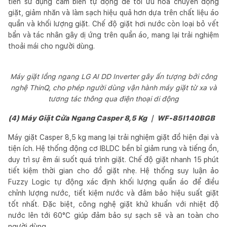
tiến sử dụng cảm biến tự động để tối ưu hóa chuyển động
giặt, giảm nhăn và làm sạch hiệu quả hơn dựa trên chất liệu áo
quần và khối lượng giặt. Chế độ giặt hơi nước còn loại bỏ vết
bẩn và tác nhân gây dị ứng trên quần áo, mang lại trải nghiệm
thoải mái cho người dùng.
Máy giặt lồng ngang LG AI DD Inverter gây ấn tượng bởi công
nghệ ThinQ, cho phép người dùng vận hành máy giặt từ xa và
tương tác thông qua điện thoại di động
(4) Máy Giặt Cửa Ngang Casper 8,5 Kg ｜ WF-85I140BGB
Máy giặt Casper 8,5 kg mang lại trải nghiệm giặt đồ hiện đại và
tiện ích. Hệ thống động cơ IBLDC bền bỉ giảm rung và tiếng ồn,
duy trì sự êm ái suốt quá trình giặt. Chế độ giặt nhanh 15 phút
tiết kiệm thời gian cho đồ giặt nhẹ. Hệ thống suy luận ảo
Fuzzy Logic tự động xác định khối lượng quần áo để điều
chỉnh lượng nước, tiết kiệm nước và đảm bảo hiệu suất giặt
tốt nhất. Đặc biệt, công nghệ giặt khử khuẩn với nhiệt độ
nước lên tới 60°C giúp đảm bảo sự sạch sẽ và an toàn cho
người dùng.