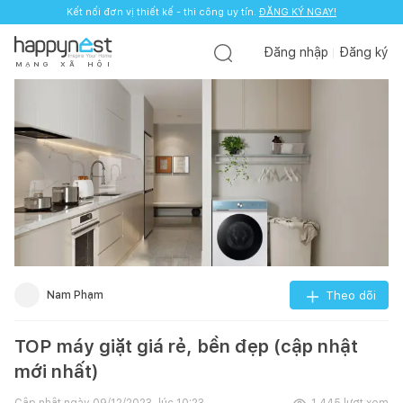
Kết nối đơn vị thiết kế - thi công uy tín.
ĐĂNG KÝ NGAY!
Đăng nhập
Đăng ký
M
Ạ
N
G
X
Ã
H
Ộ
I
Nam Phạm
Theo dõi
TOP máy giặt giá rẻ, bền đẹp (cập nhật
mới nhất)
Cập nhật ngày
09/12/2023, lúc 10:23
1.445
lượt xem