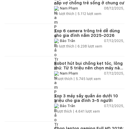
cặp vợ chồng trẻ sống ở chung cư
08/12/2025,
Nam Phạm
19
lượt thích |
5.112
lượt xem
Top 6 camera trông trẻ dễ dùng
cho gia đình năm 2025–2026
07/12/2025,
Bảo Trần
19
lượt thích |
6.238
lượt xem
Robot hút bụi chống kẹt tóc, lông
thú: Từ 5 triệu nên chọn máy nào
năm 2025–2026?
07/12/2025,
Nam Phạm
6
lượt thích |
5.745
lượt xem
Top 3 máy sấy quần áo dưới 10
triệu cho gia đình 3–5 người
07/12/2025,
Bảo Trần
1
lượt thích |
4.641
lượt xem
Chọn laptop gaming Full HD 2026: