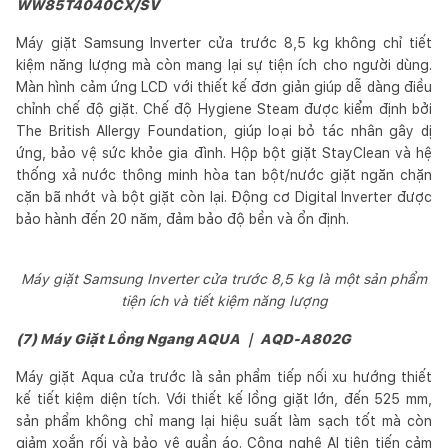
WW85T4040CX/SV
Máy giặt Samsung Inverter cửa trước 8,5 kg không chỉ tiết
kiệm năng lượng mà còn mang lại sự tiện ích cho người dùng.
Màn hình cảm ứng LCD với thiết kế đơn giản giúp dễ dàng điều
chỉnh chế độ giặt. Chế độ Hygiene Steam được kiểm định bởi
The British Allergy Foundation, giúp loại bỏ tác nhân gây dị
ứng, bảo vệ sức khỏe gia đình. Hộp bột giặt StayClean và hệ
thống xả nước thông minh hòa tan bột/nước giặt ngăn chặn
cặn bã nhớt và bột giặt còn lại. Động cơ Digital Inverter được
bảo hành đến 20 năm, đảm bảo độ bền và ổn định.
Máy giặt Samsung Inverter cửa trước 8,5 kg là một sản phẩm
tiện ích và tiết kiệm năng lượng
(7) Máy Giặt Lồng Ngang AQUA ｜ AQD-A802G
Máy giặt Aqua cửa trước là sản phẩm tiếp nối xu hướng thiết
kế tiết kiệm diện tích. Với thiết kế lồng giặt lớn, đến 525 mm,
sản phẩm không chỉ mang lại hiệu suất làm sạch tốt mà còn
giảm xoắn rối và bảo vệ quần áo. Công nghệ AI tiên tiến cảm