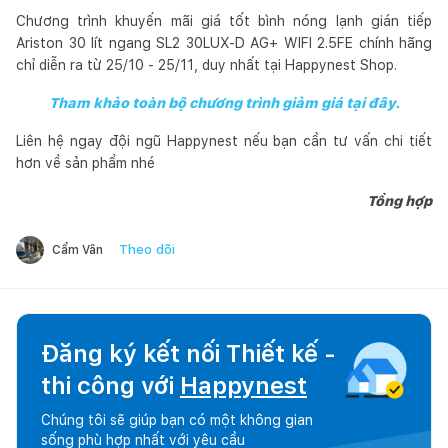
Chương trình khuyến mãi giá tốt bình nóng lạnh gián tiếp
Ariston 30 lít ngang SL2 30LUX-D AG+ WIFI 2.5FE chính hãng
chỉ diễn ra từ 25/10 - 25/11, duy nhất tại Happynest Shop.
Tham khảo toàn bộ chương trình giảm giá tại đây.
Liên hệ ngay đội ngũ Happynest nếu bạn cần tư vấn chi tiết
hơn về sản phẩm nhé
Tổng hợp
Theo dõi
Cẩm Vân
Đăng ký kết nối Thiết kế -
thi công với
Happynest
Chúng tôi sẽ giúp bạn có một không gian
sống phù hợp nhất với yêu cầu