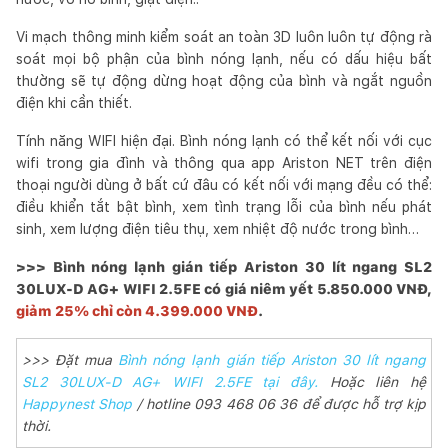
Vi mạch thông minh kiểm soát an toàn 3D luôn luôn tự động rà
soát mọi bộ phận của bình nóng lạnh, nếu có dấu hiệu bất
thường sẽ tự động dừng hoạt động của bình và ngắt nguồn
điện khi cần thiết.
Tính năng WIFI hiện đại. Bình nóng lạnh có thể kết nối với cục
wifi trong gia đình và thông qua app Ariston NET trên điện
thoại người dùng ở bất cứ đâu có kết nối với mạng đều có thể:
điều khiển tắt bật bình, xem tình trạng lỗi của bình nếu phát
sinh, xem lượng điện tiêu thụ, xem nhiệt độ nước trong bình…
>>> Bình nóng lạnh gián tiếp Ariston 30 lít ngang SL2
30LUX-D AG+ WIFI 2.5FE có giá niêm yết 5.850.000 VNĐ,
giảm 25% chỉ còn 4.399.000 VNĐ
.
>>> Đặt mua
Bình nóng lạnh gián tiếp Ariston 30 lít ngang
SL2 30LUX-D AG+ WIFI 2.5FE tại đây.
Hoặc liên hệ
Happynest Shop
/ hotline 093 468 06 36 để được hỗ trợ kịp
thời.