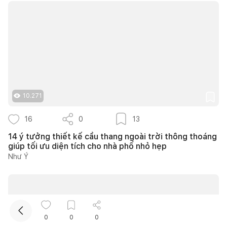
10.271
Kết nối thiết kế, thi công
16
0
13
Mua sắm hoàn thiện nhà
14 ý tưởng thiết kế cầu thang ngoài trời thông thoáng
giúp tối ưu diện tích cho nhà phố nhỏ hẹp
Như Ý
0
0
0