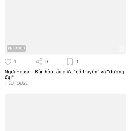
13.088
1
0
1
Ngơi House - Bản hòa tấu giữa "cổ truyền" và "đương
đại"
HIEUHOUSE