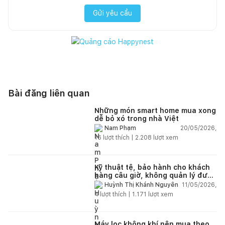
Gửi yêu cầu
Bài đăng liên quan
Những món smart home mua xong
dễ bỏ xó trong nhà Việt
20/05/2026,
Nam Phạm
16
lượt thích |
2.208
lượt xem
Kỹ thuật tệ, bảo hành cho khách
hàng câu giờ, không quản lý được
nhân viên xây dựng của mình,
11/05/2026,
Huỳnh Thị Khánh Nguyên
điện nhẹ, điện nước, tường quá
4
lượt thích |
1.171
lượt xem
kém. Luôn đổ lỗi cho nhân viên.
Bảo hành quá tệ, tôi phải đợi rất
lâu mới dc bảo hành, liên hệ để
được bảo hành thì bơ khách
Máy lọc không khí nên mua theo