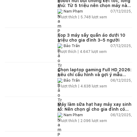
Robot hút bụi chống kẹt tóc, lông
thú: Từ 5 triệu nên chọn máy nào
năm 2025–2026?
07/12/2025,
Nam Phạm
6
lượt thích |
5.748
lượt xem
Top 3 máy sấy quần áo dưới 10
triệu cho gia đình 3–5 người
07/12/2025,
Bảo Trần
1
lượt thích |
4.647
lượt xem
Chọn laptop gaming Full HD 2026:
tiêu chí cấu hình và gợi ý mẫu
đáng mua
06/12/2025,
Bảo Trần
0
lượt thích |
4.638
lượt xem
Máy làm sữa hạt hay máy xay sinh
tố: Nên chọn gì cho gia đình có
trẻ nhỏ (2–4 người)?
06/12/2025,
Nam Phạm
0
lượt thích |
2.096
lượt xem