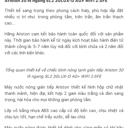
Ariston 30 lít ngang SL2 30LUX-D AG+ WIFI 2.5FE
Thiết kế sang trọng theo phong cách Italy, phù hợp lắp đặt
nhiều vị trí như: trong phòng tắm, trên trần, âm trần thạch
cao…
Hãng Ariston cam kết bảo hành toàn quốc đối với sản phẩm
này. Thời gian bảo hành kể từ ngày kích hoạt bảo hành điện tử
thành công là: 5-7 năm tùy mã đối với bình chứa và 2 năm đối
với các linh kiện khác.
Tổng quan thiết kế về chiếc bình nóng lạnh gián tiếp Ariston 30
lít ngang SL2 30LUX-D AG+ WIFI 2.5FE
Máy nước nóng gián tiếp Ariston thiết kế hình hộp chữ nhật
thanh mảnh, hiện đại, kết hợp 2 gam màu trắng và đen sang
trọng, hài hòa cho mọi không gian phòng tắm.
Lớp vỏ bằng nhựa ABS cao cấp có độ bền cao, chịu nhiệt và
chịu lực tốt, hạn chế trầy xước, dễ lau chùi.
Máy nước nóng được thiết kế dành cho vùng miền có khí hậu