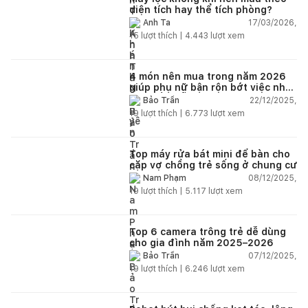
diện tích hay thể tích phòng?
17/03/2026,
Anh Ta
15
lượt thích |
4.443
lượt xem
4 món nên mua trong năm 2026
giúp phụ nữ bận rộn bớt việc nhà,
nhẹ đầu mỗi ngày
22/12/2025,
Bảo Trần
19
lượt thích |
6.773
lượt xem
Top máy rửa bát mini để bàn cho
cặp vợ chồng trẻ sống ở chung cư
08/12/2025,
Nam Phạm
19
lượt thích |
5.117
lượt xem
Top 6 camera trông trẻ dễ dùng
cho gia đình năm 2025–2026
07/12/2025,
Bảo Trần
19
lượt thích |
6.246
lượt xem