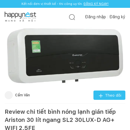
Kết nối đơn vị thiết kế - thi công uy tín.
ĐĂNG KÝ NGAY!
Đăng nhập
Đăng ký
M
Ạ
N
G
X
Ã
H
Ộ
I
Cẩm Vân
Theo dõi
Review chi tiết bình nóng lạnh gián tiếp
Ariston 30 lít ngang SL2 30LUX-D AG+
WIFI 2.5FE