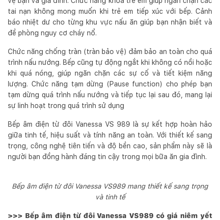
vệ bạn và gia đình. Chức năng khóa trẻ em giúp ngăn chặn các
tai nạn không mong muốn khi trẻ em tiếp xúc với bếp. Cảnh
báo nhiệt dư cho từng khu vực nấu ăn giúp bạn nhận biết và
đề phòng nguy cơ cháy nổ.
Chức năng chống tràn (tràn bảo vệ) đảm bảo an toàn cho quá
trình nấu nướng. Bếp cũng tự động ngắt khi không có nồi hoặc
khi quá nóng, giúp ngăn chặn các sự cố và tiết kiệm năng
lượng. Chức năng tạm dừng (Pause function) cho phép bạn
tạm dừng quá trình nấu nướng và tiếp tục lại sau đó, mang lại
sự linh hoạt trong quá trình sử dụng
Bếp âm điện từ đôi Vanessa VS 989 là sự kết hợp hoàn hảo
giữa tinh tế, hiệu suất và tính năng an toàn. Với thiết kế sang
trọng, công nghệ tiên tiến và độ bền cao, sản phẩm này sẽ là
người bạn đồng hành đáng tin cậy trong mọi bữa ăn gia đình.
Bếp âm điện từ đôi Vanessa VS989 mang thiết kế sang trọng
và tinh tế
>>> Bếp âm điện từ đôi Vanessa VS989 có giá niêm yết