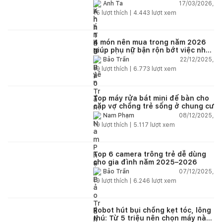
17/03/2026,
Anh Ta
15
lượt thích |
4.443
lượt xem
4 món nên mua trong năm 2026
giúp phụ nữ bận rộn bớt việc nhà,
nhẹ đầu mỗi ngày
22/12/2025,
Bảo Trần
19
lượt thích |
6.773
lượt xem
Top máy rửa bát mini để bàn cho
cặp vợ chồng trẻ sống ở chung cư
08/12/2025,
Nam Phạm
19
lượt thích |
5.117
lượt xem
Top 6 camera trông trẻ dễ dùng
cho gia đình năm 2025–2026
07/12/2025,
Bảo Trần
19
lượt thích |
6.246
lượt xem
Robot hút bụi chống kẹt tóc, lông
thú: Từ 5 triệu nên chọn máy nào