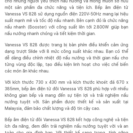
cho những người yêu thích nấu nướng và mong muốn sở hữu
một sản phẩm đa chức năng và tiện ích. Bếp âm điện từ
Vanessa VS 828 sử dụng nguồn điện 220V-50Hz mang lại hiệu
suất mạnh mẽ và tốc độ nấu nhanh. Bên cạnh đó là chức năng
nấu nhanh (Booster) với công suất lên tới 2.800W giúp bạn
nấu nướng nhanh chóng và tiết kiệm thời gian.
Vanessa VS 828 được trang bị bàn phím điều khiển cảm ứng
dạng trượt Slide với 8 mức công suất khác nhau. Bạn có thể
dễ dàng điều chỉnh nhiệt độ nấu nướng và thời gian nấu cho
từng vùng độc lập, tạo điều kiện linh hoạt cho việc chế biến
các món ăn khác nhau.
Với kích thước 730 x 430 mm và kích thước khoét đá 670 x
385mm, bếp âm điện từ đôi Vanessa VS 828 phù hợp với nhiều
không gian bếp và mang đến sự tiện lợi và trải nghiệm nấu
nướng tuyệt vời. Sản phẩm được thiết kế và sản xuất tại
Malaysia, đảm bảo chất lượng và độ tin cậy cao.
Bếp âm điện từ đôi Vanessa VS 828 kết hợp công nghệ và tiện
ích đa năng, đem đến trải nghiệm nấu nướng tuyệt vời và an
toàn cho gia đình bạn. Với thiết kế sang trọng, tính năng