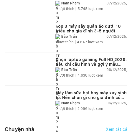
năm 2025–2026?
07/12/2025,
Nam Phạm
6
lượt thích |
5.748
lượt xem
Top 3 máy sấy quần áo dưới 10
triệu cho gia đình 3–5 người
07/12/2025,
Bảo Trần
1
lượt thích |
4.647
lượt xem
Chọn laptop gaming Full HD 2026:
tiêu chí cấu hình và gợi ý mẫu
đáng mua
06/12/2025,
Bảo Trần
0
lượt thích |
4.638
lượt xem
Máy làm sữa hạt hay máy xay sinh
tố: Nên chọn gì cho gia đình có
trẻ nhỏ (2–4 người)?
06/12/2025,
Nam Phạm
0
lượt thích |
2.096
lượt xem
Chuyện nhà
Xem tất cả