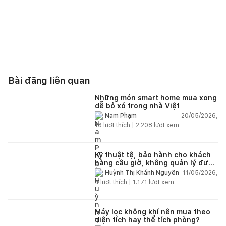
Bài đăng liên quan
Những món smart home mua xong
dễ bỏ xó trong nhà Việt
20/05/2026,
Nam Phạm
16
lượt thích |
2.208
lượt xem
Kỹ thuật tệ, bảo hành cho khách
hàng câu giờ, không quản lý được
nhân viên xây dựng của mình,
11/05/2026,
Huỳnh Thị Khánh Nguyên
điện nhẹ, điện nước, tường quá
4
lượt thích |
1.171
lượt xem
kém. Luôn đổ lỗi cho nhân viên.
Bảo hành quá tệ, tôi phải đợi rất
lâu mới dc bảo hành, liên hệ để
được bảo hành thì bơ khách
Máy lọc không khí nên mua theo
diện tích hay thể tích phòng?