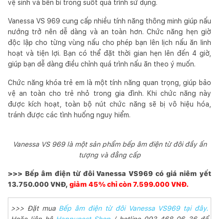
vệ sinh và bền bỉ trong suốt quá trình sử dụng.
Vanessa VS 969 cung cấp nhiều tính năng thông minh giúp nấu
nướng trở nên dễ dàng và an toàn hơn. Chức năng hẹn giờ
độc lập cho từng vùng nấu cho phép bạn lên lịch nấu ăn linh
hoạt và tiện lợi. Bạn có thể đặt thời gian hẹn lên đến 4 giờ,
giúp bạn dễ dàng điều chỉnh quá trình nấu ăn theo ý muốn.
Chức năng khóa trẻ em là một tính năng quan trọng, giúp bảo
vệ an toàn cho trẻ nhỏ trong gia đình. Khi chức năng này
được kích hoạt, toàn bộ nút chức năng sẽ bị vô hiệu hóa,
tránh được các tình huống nguy hiểm.
Vanessa VS 969 là một sản phẩm bếp âm điện từ đôi đầy ấn
tượng và đẳng cấp
>>> Bếp âm điện từ đôi Vanessa VS969 có giá niêm yết
13.750.000 VNĐ,
giảm 45% chỉ còn 7.599.000 VNĐ.
>>> Đặt mua
Bếp âm điện từ đôi Vanessa VS969 tại đây.
Hoặc liên hệ
Happynest Shop
/ hotline 093 468 06 36 để