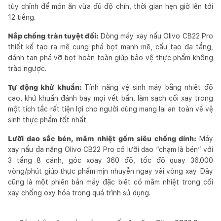
tùy chỉnh để món ăn vừa đủ độ chín, thời gian hẹn giờ lên tới
12 tiếng.
Nắp chống tràn tuyệt đối:
Dòng máy xay nấu Olivo CB22 Pro
thiết kế tạo ra mê cung phá bọt mạnh mẽ, cấu tạo đa tầng,
đánh tan phá vỡ bọt hoàn toàn giúp bảo vệ thực phẩm không
trào ngược.
Tự động khử khuẩn:
Tính năng vệ sinh máy bằng nhiệt độ
cao, khử khuẩn đánh bay mọi vết bẩn, làm sạch cối xay trong
một tích tắc rất tiện lợi cho người dùng mang lại an toàn về vệ
sinh thực phẩm tốt nhất.
Lưỡi dao sắc bén, mâm nhiệt gốm siêu chống dính:
Máy
xay nấu đa năng Olivo CB22 Pro có lưỡi dao “chạm là bén” với
3 tầng 8 cánh, góc xoay 360 độ, tốc độ quay 36.000
vòng/phút giúp thực phẩm mịn nhuyễn ngay vài vòng xay. Đây
cũng là một phiên bản máy đặc biệt có mâm nhiệt trong cối
xay chống oxy hóa trong quá trình sử dụng.