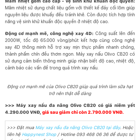
Mâm nhiệt gốm cao cấp - vệ sinh khử khuẩn độc quyền:
Mâm nhiệt sử dụng chất liệu gốm với thiết kế đáy cối lõm giúp
nguyên liệu được khuấy đều tránh khê. Còn được tích hợp tính
năng vệ sinh khử khuẩn độc quyền ở nhiệt độ cao.
Động cơ mạnh mẽ, công nghệ xay 4D:
Công suất lên đến
2000W, tốc độ 65.000 vòng/phút kết hợp cùng công nghệ
xay 4D thông minh hỗ trợ xay mịn thực phẩm nhanh chóng,
thành phẩm chín đều thơm ngon. Máy xay nấu Olivo CB20 có
sử dụng cảm biến thông minh giúp nhận biết độ cao, nhiệt độ,
cảnh báo các vấn đề trong quá trình xay nấu.
Động cơ mạnh mẽ của Olivo CB20 giúp quá trình làm sữa hạt
trở nên thật dễ dàng
>>> Máy xay nấu đa năng Olivo CB20 có giá niêm yết
4.290.000 VNĐ,
giá sau giảm chỉ còn 2.790.000 VNĐ.
>>> Đặt mua
Máy xay nấu đa năng Olivo CB20 tại đây
. Hoặc
liên hệ
Happynest Shop
/ Hotline 093 468 06 36 để được tư