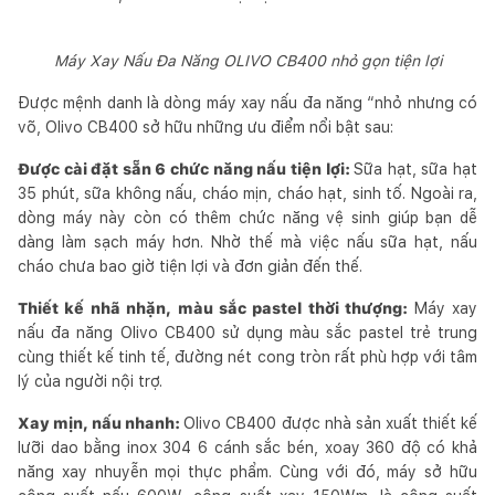
Máy Xay Nấu Đa Năng OLIVO CB400 nhỏ gọn tiện lợi
Được mệnh danh là dòng máy xay nấu đa năng “nhỏ nhưng có
võ, Olivo CB400 sở hữu những ưu điểm nổi bật sau:
Được cài đặt sẵn 6 chức năng nấu tiện lợi:
Sữa hạt, sữa hạt
35 phút, sữa không nấu, cháo mịn, cháo hạt, sinh tố. Ngoài ra,
dòng máy này còn có thêm chức năng vệ sinh giúp bạn dễ
dàng làm sạch máy hơn. Nhờ thế mà việc nấu sữa hạt, nấu
cháo chưa bao giờ tiện lợi và đơn giản đến thế.
Thiết kế nhã nhặn, màu sắc pastel thời thượng:
Máy xay
nấu đa năng Olivo CB400 sử dụng màu sắc pastel trẻ trung
cùng thiết kế tinh tế, đường nét cong tròn rất phù hợp với tâm
lý của người nội trợ.
Xay mịn, nấu nhanh:
Olivo CB400 được nhà sản xuất thiết kế
lưỡi dao bằng inox 304 6 cánh sắc bén, xoay 360 độ có khả
năng xay nhuyễn mọi thực phẩm. Cùng với đó, máy sở hữu