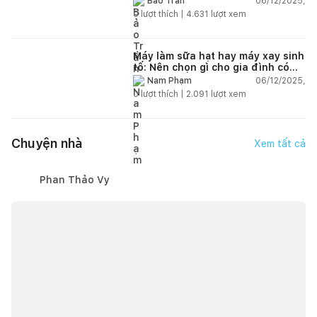
06/12/2025,
Bảo Trần
0
lượt thích |
4.631
lượt xem
Máy làm sữa hạt hay máy xay sinh
tố: Nên chọn gì cho gia đình có
trẻ nhỏ (2–4 người)?
06/12/2025,
Nam Phạm
0
lượt thích |
2.091
lượt xem
Chuyện nhà
Xem tất cả
Phan Thảo Vy