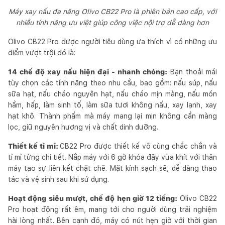
Máy xay nấu đa năng Olivo CB22 Pro là phiên bản cao cấp, với
nhiều tính năng ưu việt giúp công việc nội trợ dễ dàng hơn
Olivo CB22 Pro được người tiêu dùng ưa thích vì có những ưu
điểm vượt trội đó là:
14 chế độ xay nấu hiện đại - nhanh chóng:
Bạn thoải mái
tùy chọn các tính năng theo nhu cầu, bao gồm: nấu súp, nấu
sữa hạt, nấu cháo nguyên hạt, nấu cháo mịn màng, nấu món
hầm, hấp, làm sinh tố, làm sữa tươi không nấu, xay lạnh, xay
hạt khô. Thành phẩm mà máy mang lại mịn không cần màng
lọc, giữ nguyên hương vị và chất dinh dưỡng.
Thiết kế tỉ mỉ:
CB22 Pro được thiết kế vô cùng chắc chắn và
tỉ mỉ từng chi tiết. Nắp máy với 6 gờ khóa đậy vừa khít với thân
máy tạo sự liên kết chặt chẽ. Mặt kính sạch sẽ, dễ dàng thao
tác và vệ sinh sau khi sử dụng.
Hoạt động siêu mượt, chế độ hẹn giờ 12 tiếng:
Olivo CB22
Pro hoạt động rất êm, mang tới cho người dùng trải nghiệm
hài lòng nhất. Bên cạnh đó, máy có nút hẹn giờ với thời gian