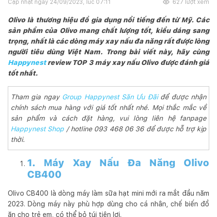
Cập nhật ngày
24/09/2023, lúc 07:11
627
lượt xem
Olivo là thương hiệu đồ gia dụng nổi tiếng đến từ Mỹ. Các
sản phẩm của Olivo mang chất lượng tốt, kiểu dáng sang
trọng, nhất là các dòng máy xay nấu đa năng rất được lòng
người tiêu dùng Việt Nam. Trong bài viết này, hãy cùng
Happynest
review TOP 3 máy xay nấu Olivo được đánh giá
tốt nhất.
Tham gia ngay
Group Happynest Săn Ưu Đãi
để được nhận
chính sách mua hàng với giá tốt nhất nhé. Mọi thắc mắc về
sản phẩm và cách đặt hàng, vui lòng liên hệ fanpage
Happynest Shop
/ hotline 093 468 06 36 để được hỗ trợ kịp
thời.
1. Máy Xay Nấu Đa Năng Olivo
CB400
Olivo CB400 là dòng máy làm sữa hạt mini mới ra mắt đầu năm
2023. Dòng máy này phù hợp dùng cho cá nhân, chế biến đồ
ăn cho trẻ em, có thể bỏ túi tiện lợi.