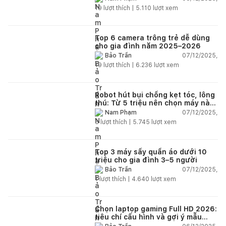
19
lượt thích |
5.110
lượt xem
Top 6 camera trông trẻ dễ dùng
cho gia đình năm 2025–2026
07/12/2025,
Bảo Trần
19
lượt thích |
6.236
lượt xem
Robot hút bụi chống kẹt tóc, lông
thú: Từ 5 triệu nên chọn máy nào
năm 2025–2026?
07/12/2025,
Nam Phạm
6
lượt thích |
5.745
lượt xem
Top 3 máy sấy quần áo dưới 10
triệu cho gia đình 3–5 người
07/12/2025,
Bảo Trần
1
lượt thích |
4.640
lượt xem
Chọn laptop gaming Full HD 2026:
tiêu chí cấu hình và gợi ý mẫu
đáng mua