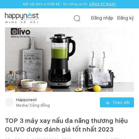
Kết nối đơn vị thiết kế - thi công uy tín.
ĐĂNG KÝ NGAY!
Đăng nhập
Đăng ký
M
Ạ
N
G
X
Ã
H
Ộ
I
Happynest
Theo dõi
Media/ Cộng đồng
TOP 3 máy xay nấu đa năng thương hiệu
OLIVO được đánh giá tốt nhất 2023