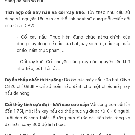
đáng để bạn sở hữu:
Tích hợp cối xay nấu và cối xay khô:
Tùy theo nhu cầu sử
dụng và nguyên liệu bạn có thể linh hoạt sử dụng mỗi chiếc cối
của Olivo CB20.
- Cối xay nấu: Thực hiện đúng chức năng chính của
dòng máy dùng để nấu sữa hạt, xay sinh tố, nấu súp, nấu
cháo, hầm thực phẩm,…
- Cối xay khô: Cối chuyên dùng xay các nguyên liệu khô
như tiêu, bột, tỏi, ớt,..
Độ ồn thấp nhất thị trường:
Độ ồn của máy nấu sữa hạt Olivo
CB20 chỉ 68dB – chỉ số hoàn hảo dành cho một chiếc máy xay
nấu đa năng.
Cối thủy tinh cực đại - lưỡi dao cao cấp:
Với dung tích cối lên
đến 1.75l, một lần xay nấu có thể phục vụ được từ 6 - 8 người.
Lưỡi dao 6 cánh thiết kế răng cưa được cải tiến bản rộng và
dài hơn, xoay 360 độ linh hoạt.