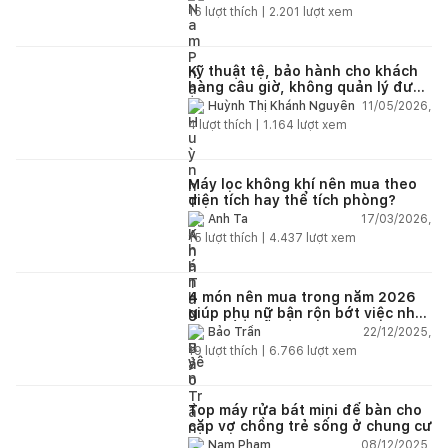
16
lượt thích |
2.201
lượt xem
Kỹ thuật tệ, bảo hành cho khách
hàng câu giờ, không quản lý được
nhân viên xây dựng của mình,
11/05/2026,
Huỳnh Thị Khánh Nguyên
điện nhẹ, điện nước, tường quá
4
lượt thích |
1.164
lượt xem
kém. Luôn đổ lỗi cho nhân viên.
Bảo hành quá tệ, tôi phải đợi rất
lâu mới dc bảo hành, liên hệ để
được bảo hành thì bơ khách
Máy lọc không khí nên mua theo
diện tích hay thể tích phòng?
17/03/2026,
Anh Ta
15
lượt thích |
4.437
lượt xem
4 món nên mua trong năm 2026
giúp phụ nữ bận rộn bớt việc nhà,
nhẹ đầu mỗi ngày
22/12/2025,
Bảo Trần
19
lượt thích |
6.766
lượt xem
Top máy rửa bát mini để bàn cho
cặp vợ chồng trẻ sống ở chung cư
08/12/2025,
Nam Phạm