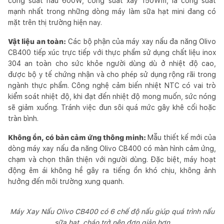
công suất nấu 600W, công suất xay 150Wm, là công suất
mạnh nhất trong những dòng máy làm sữa hạt mini đang có
mặt trên thị trường hiện nay.
Vật liệu an toàn:
Các bộ phận của máy xay nấu đa năng Olivo
CB400 tiếp xúc trực tiếp với thực phẩm sử dụng chất liệu inox
304 an toàn cho sức khỏe người dùng dù ở nhiệt độ cao,
được bộ y tế chứng nhận và cho phép sử dụng rộng rãi trong
ngành thực phẩm. Công nghệ cảm biến nhiệt NTC có vai trò
kiểm soát nhiệt độ, khi đạt đến nhiệt độ mong muốn, sức nóng
sẽ giảm xuống. Tránh việc đun sôi quá mức gây khê cối hoặc
tràn bình.
Không ồn, có bản cảm ứng thông minh:
Mẫu thiết kế mới của
dòng máy xay nấu đa năng Olivo CB400 có màn hình cảm ứng,
chạm và chọn thân thiện với người dùng. Đặc biệt, máy hoạt
động êm ái không hề gây ra tiếng ồn khó chịu, không ảnh
hưởng đến môi trường xung quanh.
Máy Xay Nấu Olivo CB400 có 6 chế độ nấu giúp quá trình nấu
sữa hạt, cháo trở nên đơn giản hơn