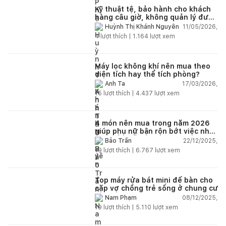
Kỹ thuật tệ, bảo hành cho khách
hàng câu giờ, không quản lý được
nhân viên xây dựng của mình,
11/05/2026,
Huỳnh Thị Khánh Nguyên
điện nhẹ, điện nước, tường quá
4
lượt thích |
1.164
lượt xem
kém. Luôn đổ lỗi cho nhân viên.
Bảo hành quá tệ, tôi phải đợi rất
lâu mới dc bảo hành, liên hệ để
được bảo hành thì bơ khách
Máy lọc không khí nên mua theo
diện tích hay thể tích phòng?
17/03/2026,
Anh Ta
15
lượt thích |
4.437
lượt xem
4 món nên mua trong năm 2026
giúp phụ nữ bận rộn bớt việc nhà,
nhẹ đầu mỗi ngày
22/12/2025,
Bảo Trần
19
lượt thích |
6.767
lượt xem
Top máy rửa bát mini để bàn cho
cặp vợ chồng trẻ sống ở chung cư
08/12/2025,
Nam Phạm
19
lượt thích |
5.110
lượt xem