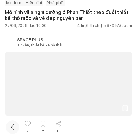
Modern - Hiện đại
Nhà phố
Mô hình villa nghỉ dưỡng ở Phan Thiết theo đuổi thiết
kế thô mộc và vẻ đẹp nguyên bản
27/06/2026, lúc 10:00
4
lượt thích |
5.873
lượt xem
SPACE PLUS
Tư vấn, thiết kế - Nhà thầu
Kết nối thiết kế, thi công
Từ 100m2 đến 200m2
2
2
0
Nhà Đạ Huoai ở Lâm Đồng đưa ký ức gia đình vào