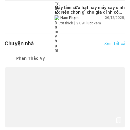
Máy làm sữa hạt hay máy xay sinh
tố: Nên chọn gì cho gia đình có
trẻ nhỏ (2–4 người)?
06/12/2025,
Nam Phạm
0
lượt thích |
2.091
lượt xem
Chuyện nhà
Xem tất cả
Phan Thảo Vy