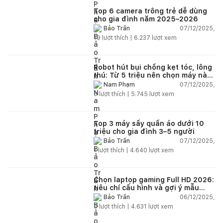
Top 6 camera trông trẻ dễ dùng
cho gia đình năm 2025–2026
07/12/2025,
Bảo Trần
19
lượt thích |
6.237
lượt xem
Robot hút bụi chống kẹt tóc, lông
thú: Từ 5 triệu nên chọn máy nào
năm 2025–2026?
07/12/2025,
Nam Phạm
6
lượt thích |
5.745
lượt xem
Top 3 máy sấy quần áo dưới 10
triệu cho gia đình 3–5 người
07/12/2025,
Bảo Trần
1
lượt thích |
4.640
lượt xem
Chọn laptop gaming Full HD 2026:
tiêu chí cấu hình và gợi ý mẫu
đáng mua
06/12/2025,
Bảo Trần
0
lượt thích |
4.631
lượt xem