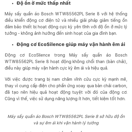
Độ ồn ở mức thấp nhất
Máy sấy quần áo Bosch WTW85562PL Serie 8 với hệ thống
điều khiển động cơ điện tử và nhiều giải pháp giảm tiếng ồn
đảm bảo thiết bị hoạt động cực kỳ yên tĩnh với độ ồn ở mức lý
tưởng - không ảnh hưởng đến sinh hoạt của gia đình bạn.
Động cơ EcoSilence giúp máy vận hành êm ái
Động cơ EcoSlience trong Máy sấy quần áo Bosch
WTW85562PL Serie 8 hoạt động không chổi than (bàn chải),
điều này giúp máy vận hành cực kỳ êm ái và hiệu quả.
Với việc được trang bị nam châm vĩnh cửu cực kỳ mạnh mẽ,
thay vì cung cấp điện cho phần ứng xoay qua bàn chải carbon,
đã tạo nên hiệu quả hoạt động tuyệt vời đó của động cơ.
Cũng vì thế, việc sử dụng năng lượng ít hơn, tiết kiệm tốt hơn.
Máy sấy quần áo Bosch WTW85562PL Serie 8 sở hữu độ ồn
và sự êm ái khi vận hành lý tưởng