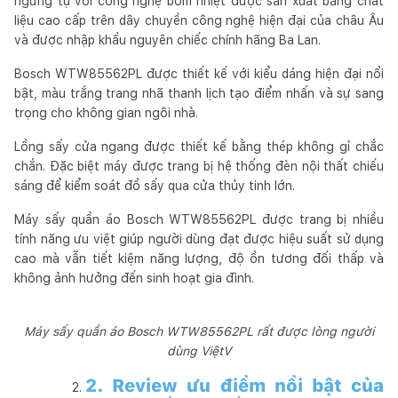
ngưng tụ với công nghệ bơm nhiệt được sản xuất bằng chất
liệu cao cấp trên dây chuyền công nghệ hiện đại của châu Âu
và được nhập khẩu nguyên chiếc chính hãng Ba Lan.
Bosch WTW85562PL được thiết kế với kiểu dáng hiện đại nổi
bật, màu trắng trang nhã thanh lịch tạo điểm nhấn và sự sang
trọng cho không gian ngôi nhà.
Lồng sấy cửa ngang được thiết kế bằng thép không gỉ chắc
chắn. Đặc biệt máy được trang bị hệ thống đèn nội thất chiếu
sáng để kiểm soát đồ sấy qua cửa thủy tinh lớn.
Máy sấy quần áo Bosch WTW85562PL được trang bị nhiều
tính năng ưu việt giúp người dùng đạt được hiệu suất sử dụng
cao mà vẫn tiết kiệm năng lượng, độ ồn tương đối thấp và
không ảnh hưởng đến sinh hoạt gia đình.
Máy sấy quần áo Bosch WTW85562PL rất được lòng người
dùng ViệtV
2. Review ưu điểm nổi bật của