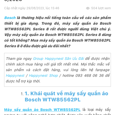
Cập nhật ngày
29/08/2023, lúc 15:46
504
lượt xem
Bosch
là thương hiệu nổi tiếng toàn cầu về các sản phẩm
thiết bị gia dụng. Trong đó, máy sấy quần áo Bosch
WTW85562PL Series 8 rất được người dùng Việt chú ý.
Vậy máy sấy quần áo Bosch WTW85562PL Series 8 dùng
có tốt không? Mua máy sấy quần áo Bosch WTW85562PL
Series 8 ở đâu được giá ưu đãi nhất?
Tham gia ngay
Group Happynest Săn Ưu Đãi
để được nhận
chính sách mua hàng với giá tốt nhất nhé. Mọi thắc mắc về
sản phẩm và cách đặt hàng, vui lòng liên hệ fanpage
Happynest
/
Happynest Shop
/ hotline 093 468 06 36 để
được hỗ trợ kịp thời.
1. Khái quát về máy sấy quần áo
Bosch WTW85562PL
Máy sấy quần áo Bosch WTW85562PL
là loại máy sấy