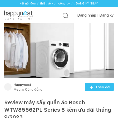
Kết nối đơn vị thiết kế - thi công uy tín.
ĐĂNG KÝ NGAY!
Đăng nhập
Đăng ký
M
Ạ
N
G
X
Ã
H
Ộ
I
Happynest
Theo dõi
Media/ Cộng đồng
Review máy sấy quần áo Bosch
WTW85562PL Series 8 kèm ưu đãi tháng
9/2023