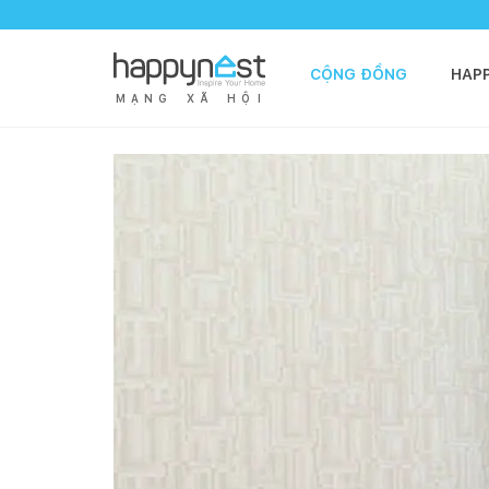
CỘNG ĐỒNG
HAP
M
Ạ
N
G
X
Ã
H
Ộ
I