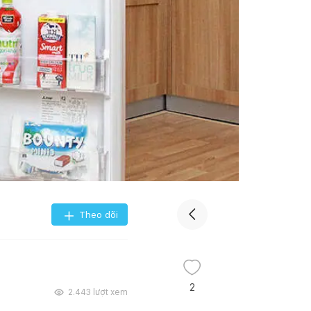
Theo dõi
2
2.443
lượt xem