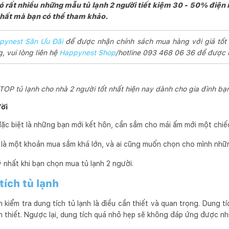
ó rất nhiều những mẫu tủ lạnh 2 người tiết kiệm 30 - 50% điệ
t nhất mà bạn có thể tham khảo.
pynest Săn Ưu Đãi
để được nhận chính sách mua hàng với giá tốt
 vui lòng liên hệ
Happynest Shop
/hotline 093 468 06 36 để được h
TOP tủ lạnh cho nhà 2 người tốt nhất hiện nay dành cho gia đình bạ
ười
ặc biệt là những bạn mới kết hôn, cần sắm cho mái ấm mới một chiếc
 là một khoản mua sắm khá lớn, và ai cũng muốn chọn cho mình nhữ
ý nhất khi bạn chọn mua tủ lạnh 2 người.
tích tủ lạnh
 kiểm tra dung tích tủ lạnh là điều cần thiết và quan trọng. Dung tí
n thiết. Ngược lại, dung tích quá nhỏ hẹp sẽ không đáp ứng được nh