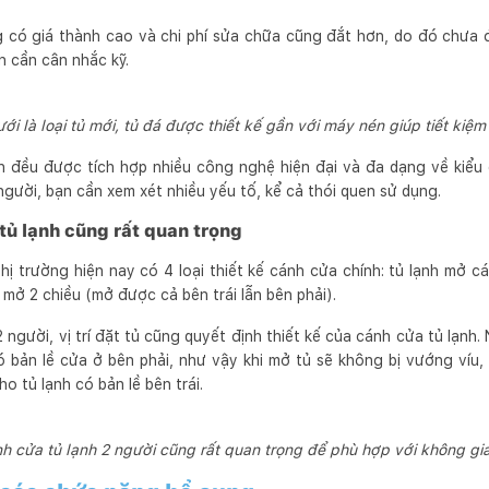
g có giá thành cao và chi phí sửa chữa cũng đắt hơn, do đó chưa
ạn cần cân nhắc kỹ.
ới là loại tủ mới, tủ đá được thiết kế gần với máy nén giúp tiết kiệm
h đều được tích hợp nhiều công nghệ hiện đại và đa dạng về kiểu
 người, bạn cần xem xét nhiều yếu tố, kể cả thói quen sử dụng.
tủ lạnh cũng rất quan trọng
hị trường hiện nay có 4 loại thiết kế cánh cửa chính: tủ lạnh mở c
 mở 2 chiều (mở được cả bên trái lẫn bên phải).
 2 người, vị trí đặt tủ cũng quyết định thiết kế của cánh cửa tủ lạn
ó bản lề cửa ở bên phải, như vậy khi mở tủ sẽ không bị vướng víu,
o tủ lạnh có bản lề bên trái.
 cửa tủ lạnh 2 người cũng rất quan trọng để phù hợp với không gian