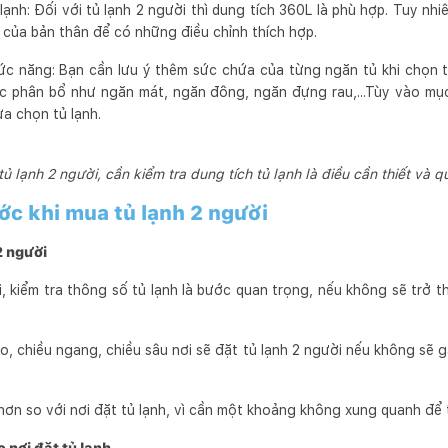
lạnh: Đối với tủ lạnh 2 người thì dung tích 360L là phù hợp. Tuy nh
 của bản thân để có những điều chỉnh thích hợp.
c năng: Bạn cần lưu ý thêm sức chứa của từng ngăn tủ khi chọn tủ
c phân bổ như ngăn mát, ngăn đông, ngăn đựng rau,...Tùy vào mục
a chọn tủ lạnh.
tủ lạnh 2 người, cần kiểm tra dung tích tủ lạnh là điều cần thiết và q
ước khi mua tủ lạnh 2 người
2 người
, kiểm tra thông số tủ lạnh là bước quan trọng, nếu không sẽ trở t
o, chiều ngang, chiều sâu nơi sẽ đặt tủ lạnh 2 người nếu không sẽ
ơn so với nơi đặt tủ lạnh, vì cần một khoảng không xung quanh để t