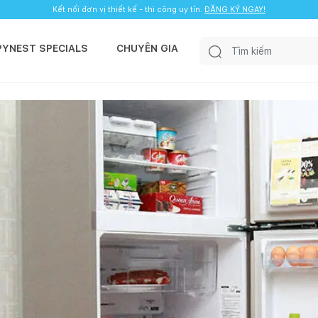
Kết nối đơn vị thiết kế - thi công uy tín.
ĐĂNG KÝ NGAY!
PYNEST SPECIALS
CHUYÊN GIA