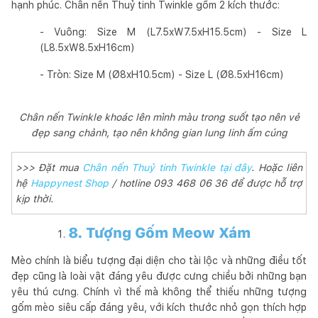
hạnh phúc. Chân nến Thuỷ tinh Twinkle gồm 2 kích thước:
- Vuông: Size M (L7.5xW7.5xH15.5cm) - Size L
(L8.5xW8.5xH16cm)
- Tròn: Size M (Ø8xH10.5cm) - Size L (Ø8.5xH16cm)
Chân nến Twinkle khoác lên mình màu trong suốt tạo nên vẻ
đẹp sang chảnh, tạo nên không gian lung linh ấm cúng
>>> Đặt mua
Chân nến Thuỷ tinh Twinkle tại đây
. Hoặc liên
hệ
Happynest Shop
/ hotline 093 468 06 36 để được hỗ trợ
kịp thời.
8. Tượng Gốm Meow Xám
Mèo chính là biểu tượng đại diện cho tài lộc và những điều tốt
đẹp cũng là loài vật đáng yêu được cưng chiều bởi những bạn
yêu thú cưng. Chính vì thế mà không thể thiếu những tượng
gốm mèo siêu cấp đáng yêu, với kích thước nhỏ gọn thích hợp