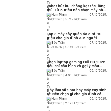
Robot hút bụi chống kẹt tóc, lông
thú: Từ 5 triệu nên chọn máy nào
năm 2025–2026?
07/12/2025,
Nam Phạm
6
lượt thích |
5.747
lượt xem
Top 3 máy sấy quần áo dưới 10
triệu cho gia đình 3–5 người
07/12/2025,
Bảo Trần
1
lượt thích |
4.643
lượt xem
Chọn laptop gaming Full HD 2026:
tiêu chí cấu hình và gợi ý mẫu
đáng mua
06/12/2025,
Bảo Trần
0
lượt thích |
4.635
lượt xem
Máy làm sữa hạt hay máy xay sinh
tố: Nên chọn gì cho gia đình có
trẻ nhỏ (2–4 người)?
06/12/2025,
Nam Phạm
0
lượt thích |
2.093
lượt xem