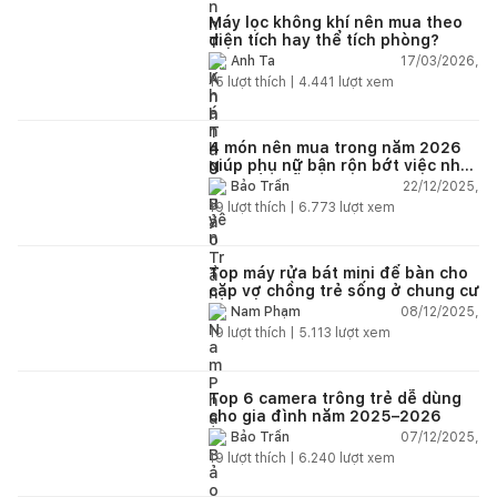
lâu mới dc bảo hành, liên hệ để
được bảo hành thì bơ khách
Máy lọc không khí nên mua theo
diện tích hay thể tích phòng?
17/03/2026,
Anh Ta
15
lượt thích |
4.441
lượt xem
4 món nên mua trong năm 2026
giúp phụ nữ bận rộn bớt việc nhà,
nhẹ đầu mỗi ngày
22/12/2025,
Bảo Trần
19
lượt thích |
6.773
lượt xem
Top máy rửa bát mini để bàn cho
cặp vợ chồng trẻ sống ở chung cư
08/12/2025,
Nam Phạm
19
lượt thích |
5.113
lượt xem
Top 6 camera trông trẻ dễ dùng
cho gia đình năm 2025–2026
07/12/2025,
Bảo Trần
19
lượt thích |
6.240
lượt xem