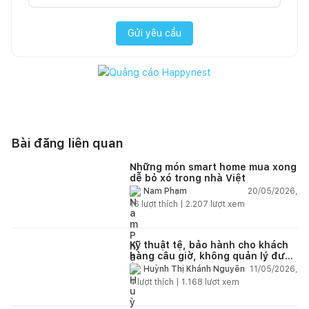
Gửi yêu cầu
Bài đăng liên quan
Những món smart home mua xong
dễ bỏ xó trong nhà Việt
20/05/2026,
Nam Phạm
16
lượt thích |
2.207
lượt xem
Kỹ thuật tệ, bảo hành cho khách
hàng câu giờ, không quản lý được
nhân viên xây dựng của mình,
11/05/2026,
Huỳnh Thị Khánh Nguyên
điện nhẹ, điện nước, tường quá
4
lượt thích |
1.168
lượt xem
kém. Luôn đổ lỗi cho nhân viên.
Bảo hành quá tệ, tôi phải đợi rất