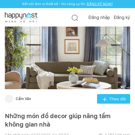
Kết nối đơn vị thiết kế - thi công uy tín.
ĐĂNG KÝ NGAY!
Đăng nhập
Đăng ký
M
Ạ
N
G
X
Ã
H
Ộ
I
Cẩm Vân
Theo dõi
Những món đồ decor giúp nâng tầm
không gian nhà
Cập nhật ngày
02/11/2023, lúc 00:53
4.183
lượt xem