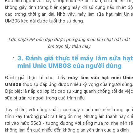
Bọc bên ngoài vỏ máy là lớp nhựa PP an toàn, chịu nhiệt tốt,
không gây tình trạng biến dạng máy khi sử dụng nấu nhiệt độ
cao trong thời gian dài. Nhờ vậy, máy làm sữa hạt mini Unie
UMB08 kéo dài được tuổi thọ sử dụng.
Lớp nhựa PP bền đẹp được phủ gang màu tím nhạt bắt mắt
ôm trọn lấy thân máy
3. Đánh giá thực tế máy làm sữa hạt
mini Unie UMB08 của người dùng
Đánh giá thực tế cho thấy
máy làm sữa hạt mini Unie
UMB08
thực sự đáp ứng được nhiều kỳ vọng của người dùng.
Đặc biệt là nắp có lớp lót cao su xung quanh chống tối đa việc
sữa bị tràn ra ngoài trong quá trình nấu.
Tuy nhiên, với công suất mạnh xay mạnh mẽ nên trong quá
trình xay thường phát ra tiếng ồn nhẹ. Nhưng âm thanh này chỉ
rơi vào mức 55dB - tương đương với tiếng mưa rơi nhẹ nên sẽ
không làm ồn quá nhiều đến không gian yên tĩnh của gia đinh