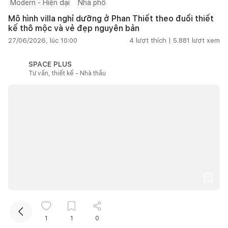
Modern - Hiện đại
Nhà phố
Mô hình villa nghỉ dưỡng ở Phan Thiết theo đuổi thiết
kế thô mộc và vẻ đẹp nguyên bản
27/06/2026, lúc 10:00
4
lượt thích |
5.881
lượt xem
SPACE PLUS
Tư vấn, thiết kế - Nhà thầu
Kết nối thiết kế, thi công
Mua sắm hoàn thiện nhà
Từ 100m2 đến 200m2
Nhà Đạ Huoai ở Lâm Đồng đưa ký ức gia đình vào
1
1
0