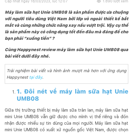
Cập nhật ngày
18/03/2023, lúc 12:07
1.890
lượt xem
Máy làm sữa hạt Unie UMB08 là sản phẩm được ưa chuộng
với người tiêu dùng Việt Nam bởi lớp vỏ ngoài thiết kế bắt
mắt và cùng những chức năng xay nấu vượt trội. Vậy cụ thể
là sản phẩm này có công dụng tốt đến đâu mà đáng để cho
bạn phải “xuống tiền” ?
Cùng Happynest review máy làm sữa hạt Unie UMB08 qua
bài viết dưới đây nhé.
Trải nghiệm bài viết và hình ảnh mượt mà hơn với ứng dụng
Happynest
tại đây
.
1. Đôi nét về máy làm sữa hạt Unie
UMB08
Giữa thị trường thiết bị máy làm sữa tràn lan, máy làm sữa hạt
mini Unie UMB08 vẫn giữ được cho mình vị thế riêng và đón
nhận được nhiều sự tin dùng của mọi người. Máy làm sữa hạt
mini Unie UMB08 có xuất xứ nguồn gốc Việt Nam, được chọn