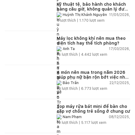
Kỹ thuật tệ, bảo hành cho khách
hàng câu giờ, không quản lý được
nhân viên xây dựng của mình,
11/05/2026,
Huỳnh Thị Khánh Nguyên
điện nhẹ, điện nước, tường quá
4
lượt thích |
1.170
lượt xem
kém. Luôn đổ lỗi cho nhân viên.
Bảo hành quá tệ, tôi phải đợi rất
lâu mới dc bảo hành, liên hệ để
được bảo hành thì bơ khách
Máy lọc không khí nên mua theo
diện tích hay thể tích phòng?
17/03/2026,
Anh Ta
15
lượt thích |
4.442
lượt xem
4 món nên mua trong năm 2026
giúp phụ nữ bận rộn bớt việc nhà,
nhẹ đầu mỗi ngày
22/12/2025,
Bảo Trần
19
lượt thích |
6.773
lượt xem
Top máy rửa bát mini để bàn cho
cặp vợ chồng trẻ sống ở chung cư
08/12/2025,
Nam Phạm
19
lượt thích |
5.117
lượt xem