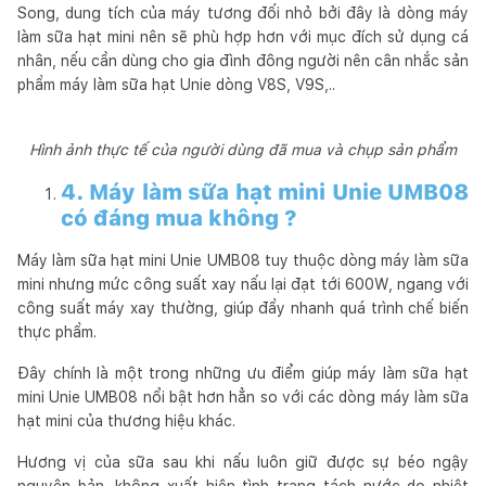
Song, dung tích của máy tương đối nhỏ bởi đây là dòng máy
làm sữa hạt mini nên sẽ phù hợp hơn với mục đích sử dụng cá
nhân, nếu cần dùng cho gia đình đông người nên cân nhắc sản
phẩm máy làm sữa hạt Unie dòng V8S, V9S,..
Hình ảnh thực tế của người dùng đã mua và chụp sản phẩm
4. Máy làm sữa hạt mini Unie UMB08
có đáng mua không ?
Máy làm sữa hạt mini Unie UMB08 tuy thuộc dòng máy làm sữa
mini nhưng mức công suất xay nấu lại đạt tới 600W, ngang với
công suất máy xay thường, giúp đẩy nhanh quá trình chế biến
thực phẩm.
Đây chính là một trong những ưu điểm giúp máy làm sữa hạt
mini Unie UMB08 nổi bật hơn hẳn so với các dòng máy làm sữa
hạt mini của thương hiệu khác.
Hương vị của sữa sau khi nấu luôn giữ được sự béo ngậy
nguyên bản, không xuất hiện tình trạng tách nước do nhiệt