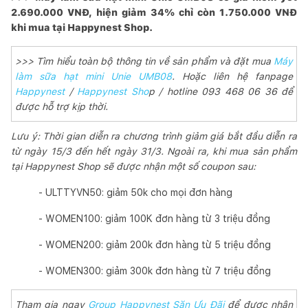
2.690.000 VNĐ, hiện giảm 34% chỉ còn 1.750.000 VNĐ
khi mua tại Happynest Shop.
>>> Tìm hiểu toàn bộ thông tin về sản phẩm và đặt mua
Máy
làm sữa hạt mini Unie UMB08
. Hoặc liên hệ fanpage
Happynest
/
Happynest Sho
p / hotline 093 468 06 36 để
được hỗ trợ kịp thời.
Lưu ý: Thời gian diễn ra chương trình giảm giá bắt đầu diễn ra
từ ngày 15/3 đến hết ngày 31/3. Ngoài ra, khi mua sản phẩm
tại Happynest Shop sẽ được nhận một số coupon sau:
- ULTTYVN50: giảm 50k cho mọi đơn hàng
- WOMEN100: giảm 100K đơn hàng từ 3 triệu đồng
- WOMEN200: giảm 200k đơn hàng từ 5 triệu đồng
- WOMEN300: giảm 300k đơn hàng từ 7 triệu đồng
Tham gia ngay
Group Happynest Săn Ưu Đãi
để được nhận