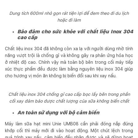
Dung tích 600ml nhỏ gọn rát tiện lợi để đem theo đi du lịch
hoặc đi làm
Bảo đảm cho sức khỏe với chất liệu Inox 304
cao cấp
Chất liệu inox 304 đã không còn xa lạ với người dùng nhờ tính
năng vượt trội là chống gỉ và không gây ra phản ứng hóa học
ở nhiệt độ cao. Chính vậy mà toàn bộ bên trong cối máy tiếp
xúc thực phẩm đều được làm bằng nguyên liệu inox 304 giúp
cho hương vị món ăn không bị biến đổi sau khi xay nấu.
Chất liệu inox 304 chống gỉ cao cấp bọc lấy bên trong phần
cối xay đảm bảo được chất lượng của sữa không biến chất
An toàn sử dụng với bộ cảm biến
Máy làm sữa hạt mini Unie UMB08 cần phải đóng nắp đúng
khớp cối thì máy mới đi vào hoạt động. Một chút lệch trong
quá trình xay nấu, cảm biến đều nhận được và sẽ dừng hoạt