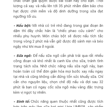
chắc chắn giải quyết được bài toán này cho bạn. Thời
lượng cả xay và nấu lên tới 35 phút nhằm đảm bảo cho
hạt được chín mềm và độ dinh dưỡng trong sữa đạt
ngưỡng tối ưu.
- Nấu bột:
Với nhà có trẻ nhỏ đang trong giai đoạn ăn
dặm thì đây chắc hản là “chiếc phao cứu cánh” cho
nhiều phụ huynh. Món cháo bột sẽ được nấu tích tắc
trong vòng 2 phút mà vẫn giữ được độ sánh mịn và béo
ngậy như khi mua ở ngoài.
- Sữa ngô:
Để nấu sữa ngô cần phải trải qua rất nhiều
công đoạn và khó nhất là canh lửa cho sữa, tránh tình
trạng tách sữa. Nhờ chức năng nấu sữa ngô này, bạn
hoàn toàn có thể đơn giản hóa mọi bước xay nấu ngay
tại nhà và cũng không cần đứng tốn sức khuấy sữa. Chỉ
cần cho nguyên liệu, chọn chế độ nấu và đợi sau 32
phút là bạn có ngay cốc sữa ngô màu vàng đặc trưng
kèm vị ngọt tự nhiên.
- Sinh tố:
Chức năng quen thuộc nhất cũng được tích
hợp trên máy làm sữa hạt mini Unie UMB08, sản phẩm