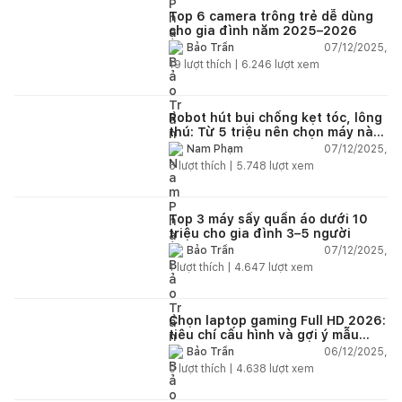
Top 6 camera trông trẻ dễ dùng
cho gia đình năm 2025–2026
07/12/2025,
Bảo Trần
19
lượt thích |
6.246
lượt xem
Robot hút bụi chống kẹt tóc, lông
thú: Từ 5 triệu nên chọn máy nào
năm 2025–2026?
07/12/2025,
Nam Phạm
6
lượt thích |
5.748
lượt xem
Top 3 máy sấy quần áo dưới 10
triệu cho gia đình 3–5 người
07/12/2025,
Bảo Trần
1
lượt thích |
4.647
lượt xem
Chọn laptop gaming Full HD 2026:
tiêu chí cấu hình và gợi ý mẫu
đáng mua
06/12/2025,
Bảo Trần
0
lượt thích |
4.638
lượt xem