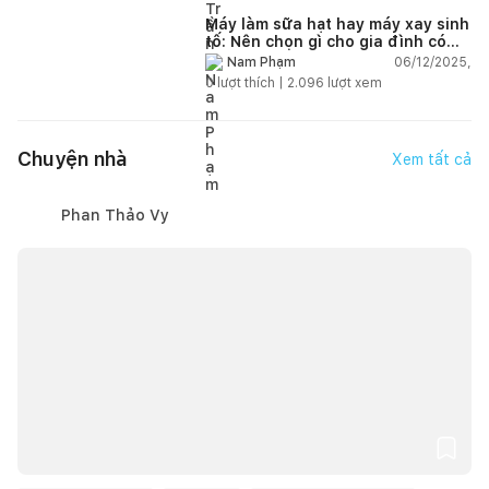
Máy làm sữa hạt hay máy xay sinh
tố: Nên chọn gì cho gia đình có
trẻ nhỏ (2–4 người)?
06/12/2025,
Nam Phạm
0
lượt thích |
2.096
lượt xem
Chuyện nhà
Xem tất cả
Phan Thảo Vy