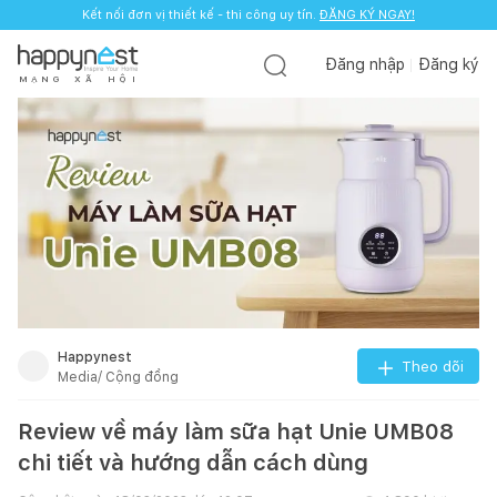
Kết nối đơn vị thiết kế - thi công uy tín.
ĐĂNG KÝ NGAY!
Đăng nhập
Đăng ký
M
Ạ
N
G
X
Ã
H
Ộ
I
Happynest
Theo dõi
Media/ Cộng đồng
Review về máy làm sữa hạt Unie UMB08
chi tiết và hướng dẫn cách dùng