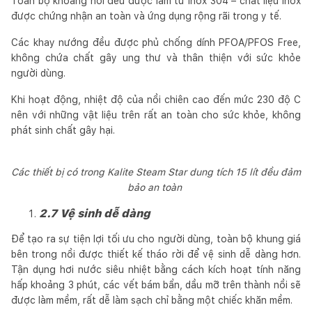
Toàn bộ khoang nồi đều được làm từ inox 304 – chất liệu inox
được chứng nhận an toàn và ứng dụng rộng rãi trong y tế.
Các khay nướng đều được phủ chống dính PFOA/PFOS Free,
không chứa chất gây ung thư và thân thiện với sức khỏe
người dùng.
Khi hoạt động, nhiệt độ của nồi chiên cao đến mức 230 độ C
nên với những vật liệu trên rất an toàn cho sức khỏe, không
phát sinh chất gây hại.
Các thiết bị có trong Kalite Steam Star dung tích 15 lít đều đảm
bảo an toàn
2.7 Vệ sinh dễ dàng
Để tạo ra sự tiện lợi tối ưu cho người dùng, toàn bộ khung giá
bên trong nồi được thiết kế tháo rời để vệ sinh dễ dàng hơn.
Tận dụng hơi nước siêu nhiệt bằng cách kích hoạt tính năng
hấp khoảng 3 phút, các vết bám bẩn, dầu mỡ trên thành nồi sẽ
được làm mềm, rất dễ làm sạch chỉ bằng một chiếc khăn mềm.