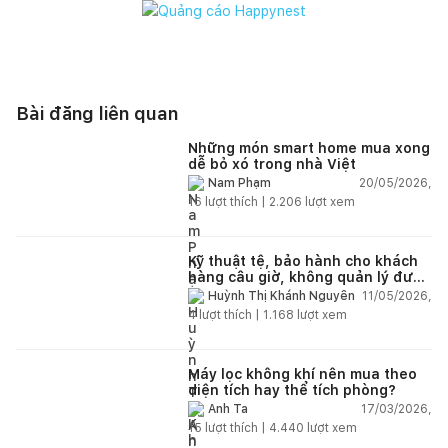
Bài đăng liên quan
Những món smart home mua xong
dễ bỏ xó trong nhà Việt
20/05/2026,
Nam Phạm
16
lượt thích |
2.206
lượt xem
Kỹ thuật tệ, bảo hành cho khách
hàng câu giờ, không quản lý được
nhân viên xây dựng của mình,
11/05/2026,
Huỳnh Thị Khánh Nguyên
điện nhẹ, điện nước, tường quá
4
lượt thích |
1.168
lượt xem
kém. Luôn đổ lỗi cho nhân viên.
Bảo hành quá tệ, tôi phải đợi rất
lâu mới dc bảo hành, liên hệ để
được bảo hành thì bơ khách
Máy lọc không khí nên mua theo
diện tích hay thể tích phòng?
17/03/2026,
Anh Ta
15
lượt thích |
4.440
lượt xem