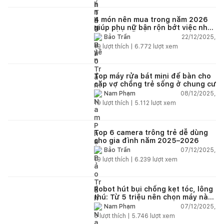
4 món nên mua trong năm 2026
giúp phụ nữ bận rộn bớt việc nhà,
nhẹ đầu mỗi ngày
22/12/2025,
Bảo Trần
19
lượt thích |
6.772
lượt xem
Top máy rửa bát mini để bàn cho
cặp vợ chồng trẻ sống ở chung cư
08/12/2025,
Nam Phạm
19
lượt thích |
5.112
lượt xem
Top 6 camera trông trẻ dễ dùng
cho gia đình năm 2025–2026
07/12/2025,
Bảo Trần
19
lượt thích |
6.239
lượt xem
Robot hút bụi chống kẹt tóc, lông
thú: Từ 5 triệu nên chọn máy nào
năm 2025–2026?
07/12/2025,
Nam Phạm
6
lượt thích |
5.746
lượt xem