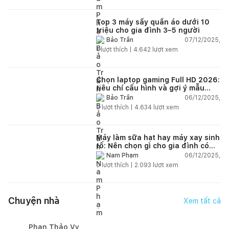
Top 3 máy sấy quần áo dưới 10
triệu cho gia đình 3–5 người
07/12/2025,
Bảo Trần
1
lượt thích |
4.642
lượt xem
Chọn laptop gaming Full HD 2026:
tiêu chí cấu hình và gợi ý mẫu
đáng mua
06/12/2025,
Bảo Trần
0
lượt thích |
4.634
lượt xem
Máy làm sữa hạt hay máy xay sinh
tố: Nên chọn gì cho gia đình có
trẻ nhỏ (2–4 người)?
06/12/2025,
Nam Phạm
0
lượt thích |
2.093
lượt xem
Chuyện nhà
Xem tất cả
Phan Thảo Vy