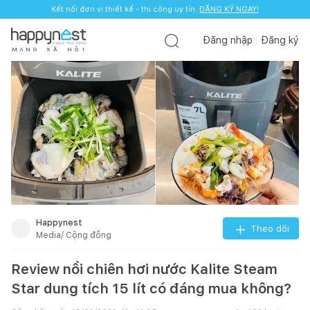
Kết nối đơn vị thiết kế - thi công uy tín.
ĐĂNG KÝ NGAY!
Đăng nhập
Đăng ký
M
Ạ
N
G
X
Ã
H
Ộ
I
Happynest
Theo dõi
Media/ Cộng đồng
Review nồi chiên hơi nước Kalite Steam
Star dung tích 15 lít có đáng mua không?