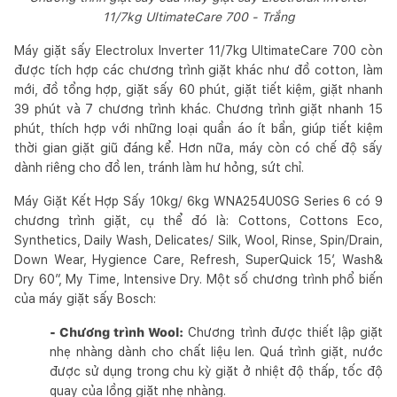
11/7kg UltimateCare 700 - Trắng
Máy giặt sấy Electrolux Inverter 11/7kg UltimateCare 700 còn
được tích hợp các chương trình giặt khác như đồ cotton, làm
mới, đồ tổng hợp, giặt sấy 60 phút, giặt tiết kiệm, giặt nhanh
39 phút và 7 chương trình khác. Chương trình giặt nhanh 15
phút, thích hợp với những loại quần áo ít bẩn, giúp tiết kiệm
thời gian giặt giũ đáng kể. Hơn nữa, máy còn có chế độ sấy
dành riêng cho đồ len, tránh làm hư hỏng, sứt chỉ.
Máy Giặt Kết Hợp Sấy 10kg/ 6kg WNA254U0SG Series 6 có 9
chương trình giặt, cụ thể đó là: Cottons, Cottons Eco,
Synthetics, Daily Wash, Delicates/ Silk, Wool, Rinse, Spin/Drain,
Down Wear, Hygience Care, Refresh, SuperQuick 15′, Wash&
Dry 60″, My Time, Intensive Dry. Một số chương trình phổ biến
của máy giặt sấy Bosch:
- Chương trình Wool:
Chương trình được thiết lập giặt
nhẹ nhàng dành cho chất liệu len. Quá trình giặt, nước
được sử dụng trong chu kỳ giặt ở nhiệt độ thấp, tốc độ
quay của lồng giặt nhẹ nhàng.