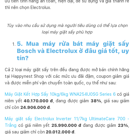
ưu tiên tính năng an toàn, hiện đại, dễ sử dụng và giá thành rẻ
thì nên chọn Electrolux.
Tùy vào nhu cầu sử dụng mà người tiêu dùng có thể lựa chọn
loại máy giặt sấy phù hợp
5. Mua máy rửa bát máy giặt sấy
Bosch và Electrolux ở đâu giá tốt, uy
tín?
Cả 2 loại máy giặt sấy trên đều đang được mở bán chính hãng
tại Happynest Shop với các mức ưu đãi đậm, coupon giảm giá
và được miễn phí vận chuyển toàn quốc, cụ thể như sau:
Máy Giặt Kết Hợp Sấy 10kg/6kg WNA254U0SG Series 6
có giá
niêm yết
40.170.000 đ
, đang được giảm
38%
, giá sau giảm
chỉ còn
24.906.000 đ
.
Máy giặt sấy Electrolux Inverter 11/7kg UltimateCare 700 -
Trắng
có giá niêm yết
25.990.000 đ
đang được giảm
23%
,
giá sau giảm chỉ còn
20.012.000 đ
.