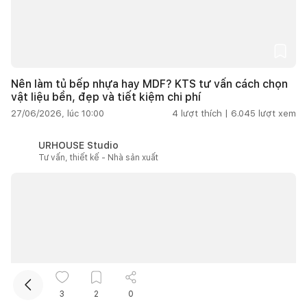
Nên làm tủ bếp nhựa hay MDF? KTS tư vấn cách chọn
vật liệu bền, đẹp và tiết kiệm chi phí
27/06/2026, lúc 10:00
4
lượt thích |
6.045
lượt xem
Kết nối thiết kế, thi công
URHOUSE Studio
Tư vấn, thiết kế - Nhà sản xuất
Mua sắm hoàn thiện nhà
3
2
0