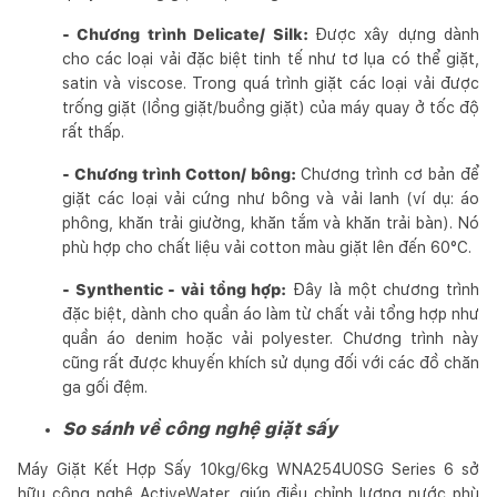
- Chương trình Delicate/ Silk:
Được xây dựng dành
cho các loại vải đặc biệt tinh tế như tơ lụa có thể giặt,
satin và viscose. Trong quá trình giặt các loại vải được
trống giặt (lồng giặt/buồng giặt) của máy quay ở tốc độ
rất thấp.
- Chương trình Cotton/ bông:
Chương trình cơ bản để
giặt các loại vải cứng như bông và vải lanh (ví dụ: áo
phông, khăn trải giường, khăn tắm và khăn trải bàn). Nó
phù hợp cho chất liệu vải cotton màu giặt lên đến 60°C.
- Synthentic - vải tổng hợp:
Đây là một chương trình
đặc biệt, dành cho quần áo làm từ chất vải tổng hợp như
quần áo denim hoặc vải polyester. Chương trình này
cũng rất được khuyến khích sử dụng đối với các đồ chăn
ga gối đệm.
So sánh về công nghệ giặt sấy
Máy Giặt Kết Hợp Sấy 10kg/6kg WNA254U0SG Series 6 sở
hữu công nghệ ActiveWater, giúp điều chỉnh lượng nước phù