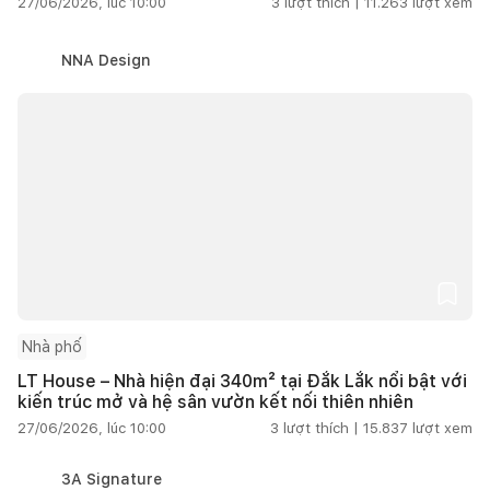
27/06/2026, lúc 10:00
3
lượt thích |
11.263
lượt xem
NNA Design
Nhà phố
LT House – Nhà hiện đại 340m² tại Đắk Lắk nổi bật với
kiến trúc mở và hệ sân vườn kết nối thiên nhiên
27/06/2026, lúc 10:00
3
lượt thích |
15.837
lượt xem
3A Signature