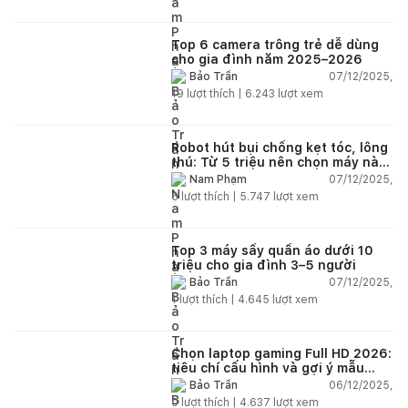
Top 6 camera trông trẻ dễ dùng
cho gia đình năm 2025–2026
07/12/2025,
Bảo Trần
19
lượt thích |
6.243
lượt xem
Robot hút bụi chống kẹt tóc, lông
thú: Từ 5 triệu nên chọn máy nào
năm 2025–2026?
07/12/2025,
Nam Phạm
6
lượt thích |
5.747
lượt xem
Top 3 máy sấy quần áo dưới 10
triệu cho gia đình 3–5 người
07/12/2025,
Bảo Trần
1
lượt thích |
4.645
lượt xem
Chọn laptop gaming Full HD 2026:
tiêu chí cấu hình và gợi ý mẫu
đáng mua
06/12/2025,
Bảo Trần
0
lượt thích |
4.637
lượt xem