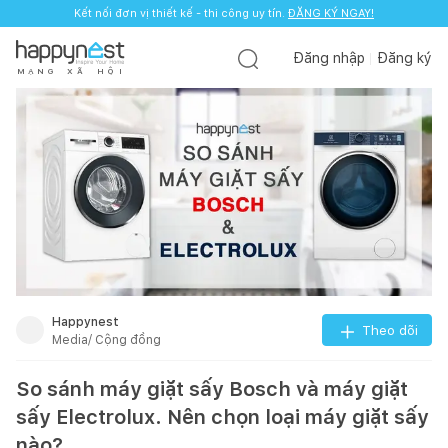
Kết nối đơn vị thiết kế - thi công uy tín.
ĐĂNG KÝ NGAY!
Đăng nhập
Đăng ký
M
Ạ
N
G
X
Ã
H
Ộ
I
Happynest
Theo dõi
Media/ Cộng đồng
So sánh máy giặt sấy Bosch và máy giặt
sấy Electrolux. Nên chọn loại máy giặt sấy
nào?