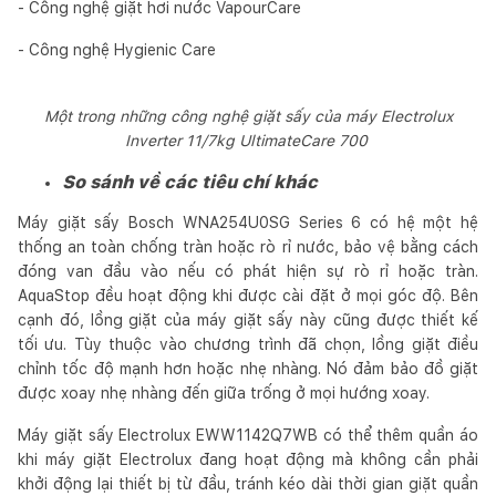
- Công nghệ giặt hơi nước VapourCare
- Công nghệ Hygienic Care
Một trong những công nghệ giặt sấy của máy Electrolux
Inverter 11/7kg UltimateCare 700
So sánh về các tiêu chí khác
Máy giặt sấy Bosch WNA254U0SG Series 6 có hệ một hệ
thống an toàn chống tràn hoặc rò rỉ nước, bảo vệ bằng cách
đóng van đầu vào nếu có phát hiện sự rò rỉ hoặc tràn.
AquaStop đều hoạt động khi được cài đặt ở mọi góc độ. Bên
cạnh đó, lồng giặt của máy giặt sấy này cũng được thiết kế
tối ưu. Tùy thuộc vào chương trình đã chọn, lồng giặt điều
chỉnh tốc độ mạnh hơn hoặc nhẹ nhàng. Nó đảm bảo đồ giặt
được xoay nhẹ nhàng đến giữa trống ở mọi hướng xoay.
Máy giặt sấy Electrolux EWW1142Q7WB có thể thêm quần áo
khi máy giặt Electrolux đang hoạt động mà không cần phải
khởi động lại thiết bị từ đầu, tránh kéo dài thời gian giặt quần