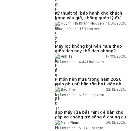
Kỹ thuật tệ, bảo hành cho khách
hàng câu giờ, không quản lý được
nhân viên xây dựng của mình,
11/05/2026,
Huỳnh Thị Khánh Nguyên
điện nhẹ, điện nước, tường quá
4
lượt thích |
1.169
lượt xem
kém. Luôn đổ lỗi cho nhân viên.
Bảo hành quá tệ, tôi phải đợi rất
lâu mới dc bảo hành, liên hệ để
được bảo hành thì bơ khách
Máy lọc không khí nên mua theo
diện tích hay thể tích phòng?
17/03/2026,
Anh Ta
15
lượt thích |
4.441
lượt xem
4 món nên mua trong năm 2026
giúp phụ nữ bận rộn bớt việc nhà,
nhẹ đầu mỗi ngày
22/12/2025,
Bảo Trần
19
lượt thích |
6.773
lượt xem
Top máy rửa bát mini để bàn cho
cặp vợ chồng trẻ sống ở chung cư
08/12/2025,
Nam Phạm
19
lượt thích |
5.114
lượt xem