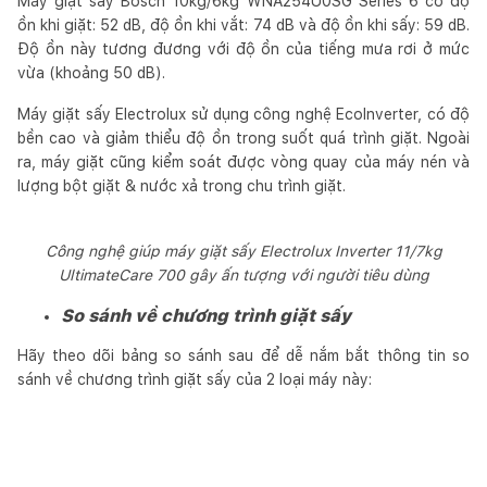
Máy giặt sấy Bosch 10kg/6kg WNA254U0SG Series 6 có độ
ồn khi giặt: 52 dB, độ ồn khi vắt: 74 dB và độ ồn khi sấy: 59 dB.
Độ ồn này tương đương với độ ồn của tiếng mưa rơi ở mức
vừa (khoảng 50 dB).
Máy giặt sấy Electrolux sử dụng công nghệ EcoInverter, có độ
bền cao và giảm thiểu độ ồn trong suốt quá trình giặt. Ngoài
ra, máy giặt cũng kiểm soát được vòng quay của máy nén và
lượng bột giặt & nước xả trong chu trình giặt.
Công nghệ giúp máy giặt sấy Electrolux Inverter 11/7kg
UltimateCare 700 gây ấn tượng với người tiêu dùng
So sánh về chương trình giặt sấy
Hãy theo dõi bảng so sánh sau để dễ nắm bắt thông tin so
sánh về chương trình giặt sấy của 2 loại máy này: