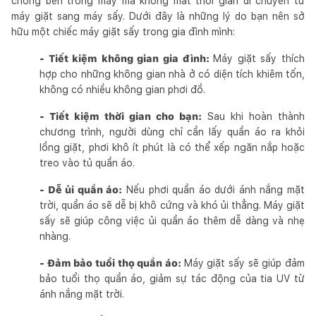
chóng bên trong máy mà không mất thời gian di chuyển từ
máy giặt sang máy sấy. Dưới đây là những lý do bạn nên sở
hữu một chiếc máy giặt sấy trong gia đình mình:
- Tiết kiệm không gian gia đình:
Máy giặt sấy thích
hợp cho những không gian nhà ở có diện tích khiêm tốn,
không có nhiều không gian phơi đồ.
- Tiết kiệm thời gian cho bạn:
Sau khi hoàn thành
chương trình, người dùng chỉ cần lấy quần áo ra khỏi
lồng giặt, phơi khô ít phút là có thể xếp ngăn nắp hoặc
treo vào tủ quần áo.
- Dễ ủi quần áo:
Nếu phơi quần áo dưới ánh nắng mặt
trời, quần áo sẽ dễ bị khô cứng và khó ủi thẳng. Máy giặt
sấy sẽ giúp công việc ủi quần áo thêm dễ dàng và nhẹ
nhàng.
- Đảm bảo tuổi thọ quần áo:
Máy giặt sấy sẽ giúp đảm
bảo tuổi thọ quần áo, giảm sự tác động của tia UV từ
ánh nắng mặt trời.