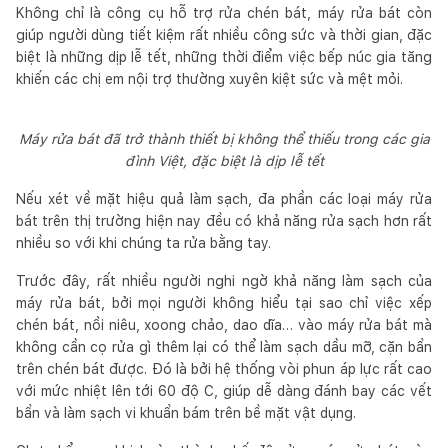
Không chỉ là công cụ hỗ trợ rửa chén bát, máy rửa bát còn
giúp người dùng tiết kiệm rất nhiều công sức và thời gian, đặc
biệt là những dịp lễ tết, những thời điểm việc bếp núc gia tăng
khiến các chị em nội trợ thường xuyên kiệt sức và mệt mỏi.
Máy rửa bát đã trở thành thiết bị không thể thiếu trong các gia
đình Việt, đặc biệt là dịp lễ tết
Nếu xét về mặt hiệu quả làm sạch, đa phần các loại máy rửa
bát trên thị trường hiện nay đều có khả năng rửa sạch hơn rất
nhiều so với khi chúng ta rửa bằng tay.
Trước đây, rất nhiều người nghi ngờ khả năng làm sạch của
máy rửa bát, bởi mọi người không hiểu tại sao chỉ việc xếp
chén bát, nồi niêu, xoong chảo, dao dĩa… vào máy rửa bát mà
không cần cọ rửa gì thêm lại có thể làm sạch dầu mỡ, cặn bẩn
trên chén bát được. Đó là bởi hệ thống vòi phun áp lực rất cao
với mức nhiệt lên tới 60 độ C, giúp dễ dàng đánh bay các vết
bẩn và làm sạch vi khuẩn bám trên bề mặt vật dụng.