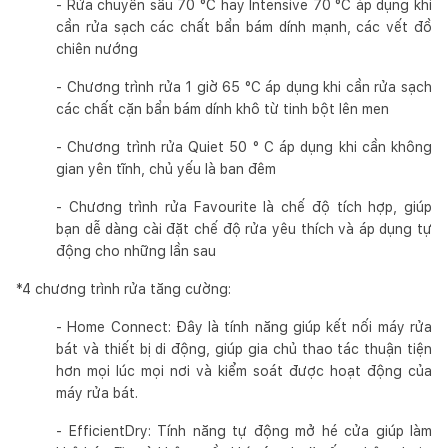
- Rửa chuyên sâu 70 °C hay Intensive 70 °C áp dụng khi
cần rửa sạch các chất bẩn bám dính mạnh, các vết đồ
chiên nướng
- Chương trình rửa 1 giờ 65 °C áp dụng khi cần rửa sạch
các chất cặn bẩn bám dính khô từ tinh bột lên men
- Chương trình rửa Quiet 50 ° C áp dụng khi cần không
gian yên tĩnh, chủ yếu là ban đêm
- Chương trình rửa Favourite là chế độ tích hợp, giúp
bạn dễ dàng cài đặt chế độ rửa yêu thích và áp dụng tự
động cho những lần sau
*4 chương trình rửa tăng cường:
- Home Connect: Đây là tính năng giúp kết nối máy rửa
bát và thiết bị di động, giúp gia chủ thao tác thuận tiện
hơn mọi lúc mọi nơi và kiểm soát được hoạt động của
máy rửa bát.
- EfficientDry: Tính năng tự động mở hé cửa giúp làm