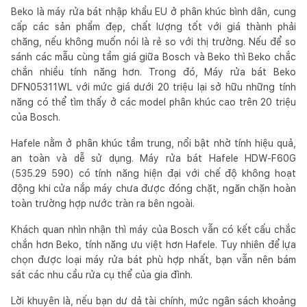
Beko là máy rửa bát nhập khẩu EU ở phân khúc bình dân, cung
cấp các sản phẩm đẹp, chất lượng tốt với giá thành phải
chăng, nếu không muốn nói là rẻ so với thị trường. Nếu để so
sánh các mẫu cùng tầm giá giữa Bosch và Beko thì Beko chắc
chắn nhiều tính năng hơn. Trong đó, Máy rửa bát Beko
DFN05311WL với mức giá dưới 20 triệu lại sở hữu những tính
năng có thể tìm thấy ở các model phân khúc cao trên 20 triệu
của Bosch.
Hafele nằm ở phân khúc tầm trung, nổi bật nhờ tính hiệu quả,
an toàn và dễ sử dụng. Máy rửa bát Hafele HDW-F60G
(535.29 590) có tính năng hiện đại với chế độ không hoạt
động khi cửa nắp máy chưa được đóng chặt, ngăn chặn hoàn
toàn trường hợp nước tràn ra bên ngoài.
Khách quan nhìn nhận thì máy của Bosch vẫn có kết cấu chắc
chắn hơn Beko, tính năng ưu việt hơn Hafele. Tuy nhiên để lựa
chọn được loại máy rửa bát phù hợp nhất, bạn vẫn nên bám
sát các nhu cầu rửa cụ thể của gia đình.
Lời khuyên là, nếu bạn dư dả tài chính, mức ngân sách khoảng