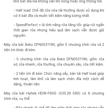
khô bát đĩa mà không cần khí nóng hoặc ống thông hơi.
- Half load: Chế độ rửa nửa tải thường được sử dụng khi
có ít bát đĩa và muốn tiết kiệm năng lượng nhất.
- SpeedPerfect + là tính năng rửa tăng tốc giúp rút ngắn
thời gian rửa nhưng hiệu quả làm sạch vẫn được giữ
nguyên.
Máy rửa bát Beko DFN05311WL gồm 5 chương trình rửa và 2
tiện ích khác đi kèm.
- 5 chương trình rửa của Beko DFN05311WL gồm: rửa
sơ, rửa nhanh, rửa thường, rửa chuyên sâu, rửa tiết kiệm.
- 2 tiện ích đi kèm: Chức năng sấy, bán tải Half load giúp
linh hoạt, làm khô và làm sạch chén đĩa một cách dễ
dàng, thuận tiện.
Máy rửa bát Hafele HDW-F60G (535.29 590) có 6 chương
trình rửa, cụ thể:
- Rửa nhanh: là chế độ làm giảm thời gian rửa nhưng vẫn