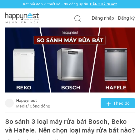
Kết nối đơn vị thiết kế - thi công uy tín.
ĐĂNG KÝ NGAY!
Đăng nhập
Đăng ký
M
Ạ
N
G
X
Ã
H
Ộ
I
Happynest
Theo dõi
Media/ Cộng đồng
So sánh 3 loại máy rửa bát Bosch, Beko
và Hafele. Nên chọn loại máy rửa bát nào?