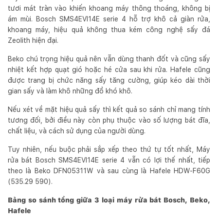
tươi mát tràn vào khiến khoang máy thông thoáng, không bị
ám mùi. Bosch SMS4EVI14E serie 4 hỗ trợ khô cả giàn rửa,
khoang máy, hiệu quả không thua kém công nghệ sấy đá
Zeolith hiện đại.
Beko chú trọng hiệu quả nên vẫn dùng thanh đốt và cũng sấy
nhiệt kết hợp quạt gió hoặc hé cửa sau khi rửa. Hafele cũng
được trang bị chức năng sấy tăng cường, giúp kéo dài thời
gian sấy và làm khô những đồ khó khô.
Nếu xét về mặt hiệu quả sấy thì kết quả so sánh chỉ mang tính
tương đối, bởi điều này còn phụ thuộc vào số lượng bát đĩa,
chất liệu, và cách sử dụng của người dùng.
Tuy nhiên, nếu buộc phải sắp xếp theo thứ tự tốt nhất, Máy
rửa bát Bosch SMS4EVI14E serie 4 vẫn có lợi thế nhất, tiếp
theo là Beko DFN05311W và sau cùng là Hafele HDW-F60G
(535.29 590).
Bảng so sánh tổng giữa 3 loại máy rửa bát Bosch, Beko,
Hafele