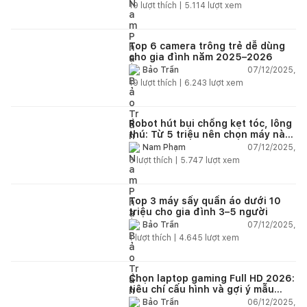
19
lượt thích |
5.114
lượt xem
Top 6 camera trông trẻ dễ dùng
cho gia đình năm 2025–2026
07/12/2025,
Bảo Trần
19
lượt thích |
6.243
lượt xem
Robot hút bụi chống kẹt tóc, lông
thú: Từ 5 triệu nên chọn máy nào
năm 2025–2026?
07/12/2025,
Nam Phạm
6
lượt thích |
5.747
lượt xem
Top 3 máy sấy quần áo dưới 10
triệu cho gia đình 3–5 người
07/12/2025,
Bảo Trần
1
lượt thích |
4.645
lượt xem
Chọn laptop gaming Full HD 2026:
tiêu chí cấu hình và gợi ý mẫu
đáng mua
06/12/2025,
Bảo Trần