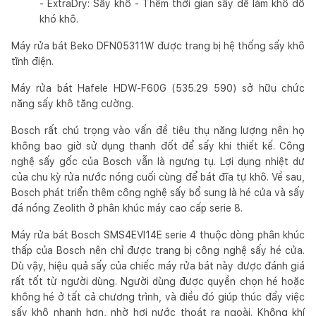
- ExtraDry: Sấy khô - Thêm thời gian sấy để làm khô đồ
khó khô.
Máy rửa bát Beko DFN05311W được trang bị hệ thống sấy khô
tĩnh điện.
Máy rửa bát Hafele HDW-F60G (535.29 590) sở hữu chức
năng sấy khô tăng cường.
Bosch rất chú trọng vào vấn đề tiêu thụ năng lượng nên họ
không bao giờ sử dụng thanh đốt để sấy khi thiết kế. Công
nghệ sấy gốc của Bosch vẫn là ngưng tụ. Lợi dụng nhiệt dư
của chu kỳ rửa nước nóng cuối cùng để bát đĩa tự khô. Về sau,
Bosch phát triển thêm công nghệ sấy bổ sung là hé cửa và sấy
đá nóng Zeolith ở phân khúc máy cao cấp serie 8.
Máy rửa bát Bosch SMS4EVI14E serie 4 thuộc dòng phân khúc
thấp của Bosch nên chỉ được trang bị công nghệ sấy hé cửa.
Dù vậy, hiệu quả sấy của chiếc máy rửa bát này được đánh giá
rất tốt từ người dùng. Người dùng được quyền chọn hé hoặc
không hé ở tất cả chương trình, và điều đó giúp thúc đẩy việc
sấy khô nhanh hơn, nhờ hơi nước thoát ra ngoài. Không khí