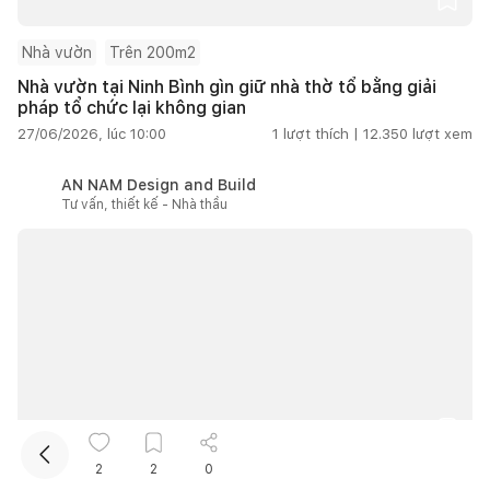
Nhà vườn
Trên 200m2
Nhà vườn tại Ninh Bình gìn giữ nhà thờ tổ bằng giải
pháp tổ chức lại không gian
27/06/2026, lúc 10:00
1
lượt thích |
12.350
lượt xem
AN NAM Design and Build
Tư vấn, thiết kế - Nhà thầu
Kết nối thiết kế, thi công
Mua sắm hoàn thiện nhà
2
2
0
Ngôi nhà mở giữa Hội An, nơi thiên nhiên trở thành