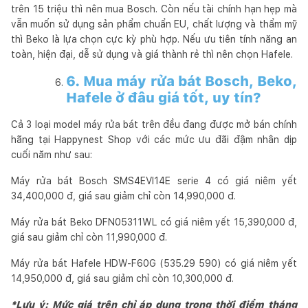
trên 15 triệu thì nên mua Bosch. Còn nếu tài chính hạn hẹp mà
vẫn muốn sử dụng sản phẩm chuẩn EU, chất lượng và thẩm mỹ
thì Beko là lựa chọn cực kỳ phù hợp. Nếu ưu tiên tính năng an
toàn, hiện đại, dễ sử dụng và giá thành rẻ thì nên chọn Hafele.
6. Mua máy rửa bát Bosch, Beko,
Hafele ở đâu giá tốt, uy tín?
Cả 3 loại model máy rửa bát trên đều đang được mở bán chính
hãng tại Happynest Shop với các mức ưu đãi đậm nhân dịp
cuối năm như sau:
Máy rửa bát Bosch SMS4EVI14E serie 4 có giá niêm yết
34,400,000 đ, giá sau giảm chỉ còn 14,990,000 đ.
Máy rửa bát Beko DFN05311WL có giá niêm yết 15,390,000 đ,
giá sau giảm chỉ còn 11,990,000 đ.
Máy rửa bát Hafele HDW-F60G (535.29 590) có giá niêm yết
14,950,000 đ, giá sau giảm chỉ còn 10,300,000 đ.
*Lưu ý: Mức giá trên chỉ áp dụng trong thời điểm tháng