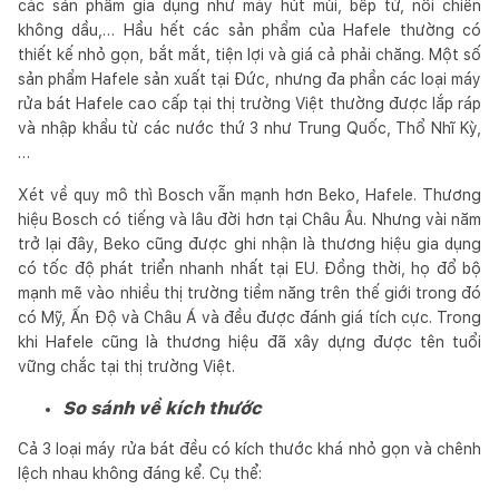
các sản phẩm gia dụng như máy hút mùi, bếp từ, nồi chiên
không dầu,… Hầu hết các sản phẩm của Hafele thường có
thiết kế nhỏ gọn, bắt mắt, tiện lợi và giá cả phải chăng. Một số
sản phẩm Hafele sản xuất tại Đức, nhưng đa phần các loại máy
rửa bát Hafele cao cấp tại thị trường Việt thường được lắp ráp
và nhập khẩu từ các nước thứ 3 như Trung Quốc, Thổ Nhĩ Kỳ,
…
Xét về quy mô thì Bosch vẫn mạnh hơn Beko, Hafele. Thương
hiệu Bosch có tiếng và lâu đời hơn tại Châu Âu. Nhưng vài năm
trở lại đây, Beko cũng được ghi nhận là thương hiệu gia dụng
có tốc độ phát triển nhanh nhất tại EU. Đồng thời, họ đổ bộ
mạnh mẽ vào nhiều thị trường tiềm năng trên thế giới trong đó
có Mỹ, Ấn Độ và Châu Á và đều được đánh giá tích cực. Trong
khi Hafele cũng là thương hiệu đã xây dựng được tên tuổi
vững chắc tại thị trường Việt.
So sánh về kích thước
Cả 3 loại máy rửa bát đều có kích thước khá nhỏ gọn và chênh
lệch nhau không đáng kể. Cụ thể: