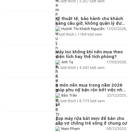
16
lượt thích |
2.207
lượt xem
Kỹ thuật tệ, bảo hành cho khách
hàng câu giờ, không quản lý được
nhân viên xây dựng của mình,
11/05/2026,
Huỳnh Thị Khánh Nguyên
điện nhẹ, điện nước, tường quá
4
lượt thích |
1.169
lượt xem
kém. Luôn đổ lỗi cho nhân viên.
Bảo hành quá tệ, tôi phải đợi rất
lâu mới dc bảo hành, liên hệ để
được bảo hành thì bơ khách
Máy lọc không khí nên mua theo
diện tích hay thể tích phòng?
17/03/2026,
Anh Ta
15
lượt thích |
4.441
lượt xem
4 món nên mua trong năm 2026
giúp phụ nữ bận rộn bớt việc nhà,
nhẹ đầu mỗi ngày
22/12/2025,
Bảo Trần
19
lượt thích |
6.773
lượt xem
Top máy rửa bát mini để bàn cho
cặp vợ chồng trẻ sống ở chung cư
08/12/2025,
Nam Phạm