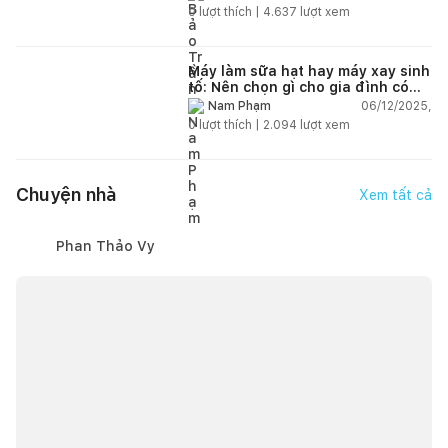
0
lượt thích |
4.637
lượt xem
Máy làm sữa hạt hay máy xay sinh
tố: Nên chọn gì cho gia đình có
trẻ nhỏ (2–4 người)?
06/12/2025,
Nam Phạm
0
lượt thích |
2.094
lượt xem
Chuyện nhà
Xem tất cả
Phan Thảo Vy