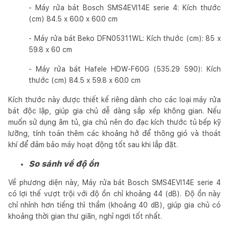
- Máy rửa bát Bosch SMS4EVI14E serie 4: Kích thước
(cm) 84.5 x 60.0 x 60.0 cm
- Máy rửa bát Beko DFN05311WL: Kích thước (cm): 85 x
59.8 x 60 cm
- Máy rửa bát Hafele HDW-F60G (535.29 590): Kích
thước (cm) 84.5 x 59.8 x 60.0 cm
Kích thước này được thiết kế riêng dành cho các loại máy rửa
bát độc lập, giúp gia chủ dễ dàng sắp xếp không gian. Nếu
muốn sử dụng âm tủ, gia chủ nên đo đạc kích thước tủ bếp kỹ
lưỡng, tính toán thêm các khoảng hở để thông gió và thoát
khí để đảm bảo máy hoạt động tốt sau khi lắp đặt.
So sánh về độ ồn
Về phương diện này, Máy rửa bát Bosch SMS4EVI14E serie 4
có lợi thế vượt trội với độ ồn chỉ khoảng 44 (dB). Độ ồn này
chỉ nhỉnh hơn tiếng thì thầm (khoảng 40 dB), giúp gia chủ có
khoảng thời gian thư giãn, nghỉ ngơi tốt nhất.