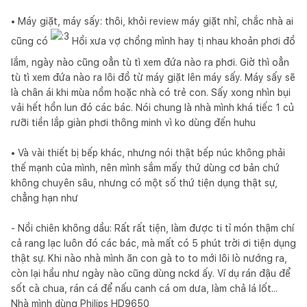
• Máy giặt, máy sấy: thôi, khỏi review máy giặt nhỉ, chắc nhà ai
cũng có
Hồi xưa vợ chồng mình hay tị nhau khoản phơi đồ
lắm, ngày nào cũng oẳn tù tì xem đứa nào ra phơi. Giờ thì oẳn
tù tì xem đứa nào ra lôi đồ từ máy giặt lên máy sấy. Máy sấy sẽ
là chân ái khi mùa nồm hoặc nhà có trẻ con. Sấy xong nhìn bụi
vải hết hồn lun đó các bác. Nói chung là nhà mình khá tiếc 1 củ
rưỡi tiền lắp giàn phơi thông minh vì ko dùng đến huhu
• Và vài thiết bị bếp khác, nhưng nói thật bếp núc không phải
thế mạnh của mình, nên mình sắm mấy thứ dùng cơ bản chứ
không chuyên sâu, nhưng có một số thứ tiện dụng thật sự,
chẳng hạn như
- Nồi chiên không dầu: Rất rất tiện, làm được ti tỉ món thậm chí
cả rang lạc luôn đó các bác, mà mất có 5 phút trời ơi tiện dụng
thật sự. Khi nào nhà mình ăn con gà to to mới lôi lò nướng ra,
còn lại hầu như ngày nào cũng dùng nckd ấy. Ví dụ rán đậu để
sốt cà chua, rán cá để nấu canh cá om dưa, làm chả lá lốt...
Nhà mình dùng Philips HD9650