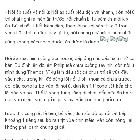
- Nồi áp suất và nồi ủ: Nồi áp suất siêu tiện và nhanh, còn nồi ủ
thì phải nghĩ ra món ăn trước, rồi chuẩn bị từ sớm thì mới kịp
ăn. Bù lại nồi ủ tiết kiệm điện, theo lời người bán thì giữ trọn
vẹn chất dinh dưỡng hay gì đó, nói chung nhà mình mồm nhôm
cũng không cảm nhận được, ăn được là được
Nồi áp suất mình dùng Sunhouse, đáp ứng nhu cầu hầm nhừ cơ
bản. Dự định lên đời ẻm Philip mà chưa xuống tay hihi còn nồi ủ
mình dùng Themos. Ví dụ làm đậu sốt cà chua thì sẽ vứt đậu
vào nckd, trong khi đó dùng lõi nồi ủ phi thơm cà chua trước,
đợi đậu xong lại bỏ vào lõi nồi ủ, đun lên 1 tí xong tắt bếp cho
lõi vào vỏ nồi. Thế là xong tung tăng đi chơi, đến bữa ăn bỏ ra
đậu vừa mềm, vừa ngấm gia vị mà vẫn còn nóng hổi nữa.
Luộc thịt cũng rất là tiện, bỏ vào, đun sôi độ 5p rồi tắt bếp.
Khoảng 1 tiếng sau bỏ ra thịt vừa chín mềm, vẫn còn nóng, lại
không phải canh chừng gì cả.