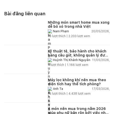
Bài đăng liên quan
Những món smart home mua xong
dễ bỏ xó trong nhà Việt
20/05/2026,
Nam Phạm
16
lượt thích |
2.203
lượt xem
Kỹ thuật tệ, bảo hành cho khách
hàng câu giờ, không quản lý được
nhân viên xây dựng của mình,
11/05/2026,
Huỳnh Thị Khánh Nguyên
điện nhẹ, điện nước, tường quá
4
lượt thích |
1.166
lượt xem
kém. Luôn đổ lỗi cho nhân viên.
Bảo hành quá tệ, tôi phải đợi rất
lâu mới dc bảo hành, liên hệ để
được bảo hành thì bơ khách
Máy lọc không khí nên mua theo
diện tích hay thể tích phòng?
17/03/2026,
Anh Ta
15
lượt thích |
4.438
lượt xem
4 món nên mua trong năm 2026
giúp phụ nữ bận rộn bớt việc nhà,