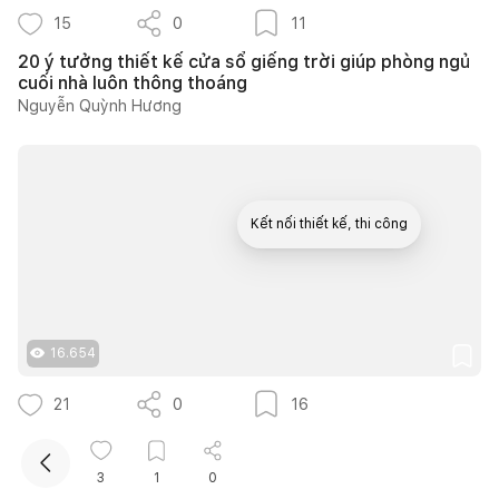
15
0
11
20 ý tưởng thiết kế cửa sổ giếng trời giúp phòng ngủ
cuối nhà luôn thông thoáng
Nguyễn Quỳnh Hương
Kết nối thiết kế, thi công
Mua sắm hoàn thiện nhà
16.654
21
0
16
30 mẫu thiết kế thông tầng nhà phố diện tích nhỏ tích
hợp mảng xanh thoáng mát
3
1
0
Như Ý