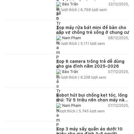
nhẹ đầu mỗi ngày
22/12/2025,
Bảo Trần
19
lượt thích |
6.768
lượt xem
Top máy rửa bát mini để bàn cho
cặp vợ chồng trẻ sống ở chung cư
08/12/2025,
Nam Phạm
19
lượt thích |
5.111
lượt xem
Top 6 camera trông trẻ dễ dùng
cho gia đình năm 2025–2026
07/12/2025,
Bảo Trần
19
lượt thích |
6.238
lượt xem
Robot hút bụi chống kẹt tóc, lông
thú: Từ 5 triệu nên chọn máy nào
năm 2025–2026?
07/12/2025,
Nam Phạm
6
lượt thích |
5.745
lượt xem
Top 3 máy sấy quần áo dưới 10
triệu cho gia đình 3–5 người