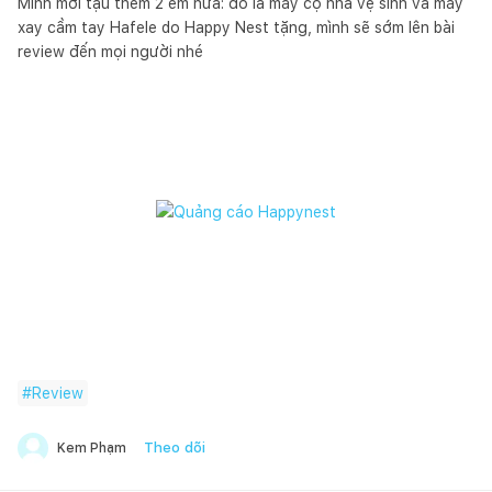
Mình mới tậu thêm 2 ẻm nữa: đó là máy cọ nhà vệ sinh và máy
xay cầm tay Hafele do Happy Nest tặng, mình sẽ sớm lên bài
review đến mọi người nhé
#
Review
Theo dõi
Kem Phạm