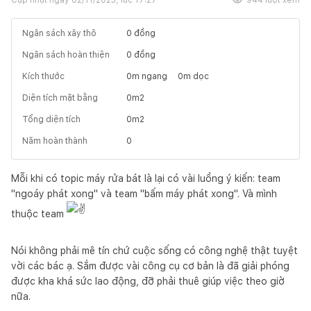
Ngân sách xây thô
0
đồng
Ngân sách hoàn thiện
0
đồng
Kích thước
0
m ngang
0
m dọc
Diện tích mặt bằng
0
m2
Tổng diện tích
0
m2
Năm hoàn thành
0
Mỗi khi có topic máy rửa bát là lại có vài luồng ý kiến: team
"ngoáy phát xong" và team "bấm máy phát xong". Và mình
thuộc team
Nói không phải mê tín chứ cuộc sống có công nghệ thật tuyệt
vời các bác ạ. Sắm được vài công cụ cơ bản là đã giải phóng
được kha khá sức lao động, đỡ phải thuê giúp việc theo giờ
nữa.