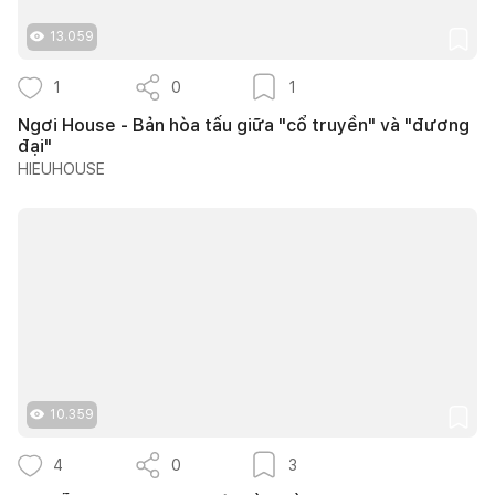
13.059
1
0
1
Ngơi House - Bản hòa tấu giữa "cổ truyền" và "đương
đại"
HIEUHOUSE
10.359
4
0
3