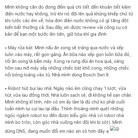
Mình không cân đo đong đếm quá chi tiết đến khoản tiết kiệm
điện nước hay không, trừ khi nó đội lên quá khủng khiếp chứ từ
khi rước các ẻm về, hóa đơn điện nước không có gì tăng đột
biến bất thường cả. Sau đây xin được review vài công cụ cơ
bản để bạn một bước lên tiên, giữ hòa khí gia đình
• Máy rửa bát: Mình nấu ăn xong sẽ tráng qua nước và xếp
luôn vào máy, rất gọn gàng. Ăn bữa nào xếp gọn luôn bữa đó,
tối ăn xong là bấm máy. Xong ra rung đùi ăn hoa quả, sáng
hôm sau mở máy xếp những chiếc bát khô cong, những chiếc
nồi bóng loáng vào tủ. Nhà mình dùng Bosch Seri 8
• Robot hút bụi lau nhà: Ngày nào ẻm cũng chạy 1 lượt, vừa
hút vừa lau đồng thời. Nhà luôn sạch sẽ, đi không hề sạn chân.
Mình không kĩ tính, nên có em ấy làm là đủ chứ ko phải cuối
tuần mình lụi cụi lau lại đâu. Thỉnh thoảng mình quét những
ngóc ngách robot ko đến được kiểu góc nhà (vì robot nhà
mình bo tròn, còn góc nhà vuông nên đôi khi bị sót). Mình
dùng DN5, đang muốn đổi em nào xịn sò hơn đây ạ