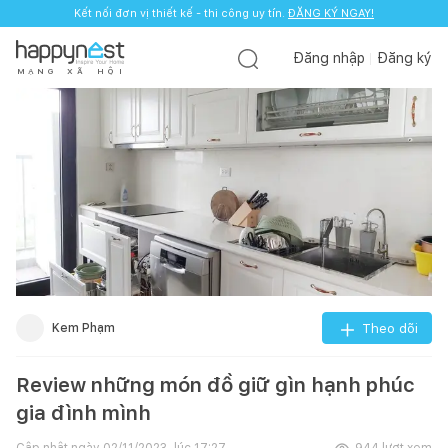
Kết nối đơn vị thiết kế - thi công uy tín.
ĐĂNG KÝ NGAY!
Đăng nhập
Đăng ký
M
Ạ
N
G
X
Ã
H
Ộ
I
Kem Phạm
Theo dõi
Review những món đồ giữ gìn hạnh phúc
gia đình mình
Cập nhật ngày
02/11/2023, lúc 17:27
944
lượt xem