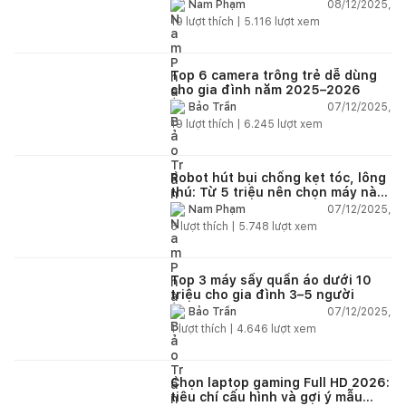
08/12/2025,
Nam Phạm
19
lượt thích |
5.116
lượt xem
Top 6 camera trông trẻ dễ dùng
cho gia đình năm 2025–2026
07/12/2025,
Bảo Trần
19
lượt thích |
6.245
lượt xem
Robot hút bụi chống kẹt tóc, lông
thú: Từ 5 triệu nên chọn máy nào
năm 2025–2026?
07/12/2025,
Nam Phạm
6
lượt thích |
5.748
lượt xem
Top 3 máy sấy quần áo dưới 10
triệu cho gia đình 3–5 người
07/12/2025,
Bảo Trần
1
lượt thích |
4.646
lượt xem
Chọn laptop gaming Full HD 2026:
tiêu chí cấu hình và gợi ý mẫu