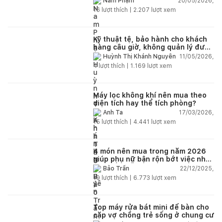
20/05/2026,
Nam Phạm
16
lượt thích |
2.207
lượt xem
Kỹ thuật tệ, bảo hành cho khách
hàng câu giờ, không quản lý được
nhân viên xây dựng của mình,
11/05/2026,
Huỳnh Thị Khánh Nguyên
điện nhẹ, điện nước, tường quá
4
lượt thích |
1.169
lượt xem
kém. Luôn đổ lỗi cho nhân viên.
Bảo hành quá tệ, tôi phải đợi rất
lâu mới dc bảo hành, liên hệ để
được bảo hành thì bơ khách
Máy lọc không khí nên mua theo
diện tích hay thể tích phòng?
17/03/2026,
Anh Ta
15
lượt thích |
4.441
lượt xem
4 món nên mua trong năm 2026
giúp phụ nữ bận rộn bớt việc nhà,
nhẹ đầu mỗi ngày
22/12/2025,
Bảo Trần
19
lượt thích |
6.773
lượt xem
Top máy rửa bát mini để bàn cho
cặp vợ chồng trẻ sống ở chung cư