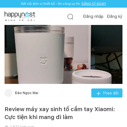
Kết nối đơn vị thiết kế - thi công uy tín.
ĐĂNG KÝ NGAY!
Đăng nhập
Đăng ký
M
Ạ
N
G
X
Ã
H
Ộ
I
Đào Ngọc Mai
Theo dõi
Review máy xay sinh tố cầm tay Xiaomi:
Cực tiện khi mang đi làm
1.872
lượt xem