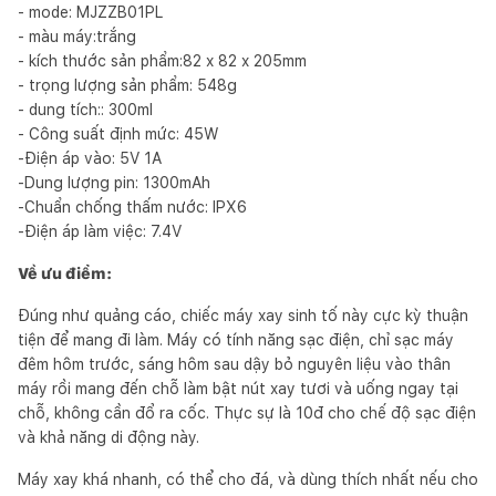
- mode: MJZZB01PL
- màu máy:trắng
- kích thước sản phẩm:82 x 82 x 205mm
- trọng lượng sản phẩm: 548g
- dung tích:: 300ml
- Công suất định mức: 45W
-Điện áp vào: 5V 1A
-Dung lượng pin: 1300mAh
-Chuẩn chống thấm nước: IPX6
-Điện áp làm việc: 7.4V
Về ưu điểm:
Đúng như quảng cáo, chiếc máy xay sinh tố này cực kỳ thuận
tiện để mang đi làm. Máy có tính năng sạc điện, chỉ sạc máy
đêm hôm trước, sáng hôm sau dậy bỏ nguyên liệu vào thân
máy rồi mang đến chỗ làm bật nút xay tươi và uống ngay tại
chỗ, không cần đổ ra cốc. Thực sự là 10đ cho chế độ sạc điện
và khả năng di động này.
Máy xay khá nhanh, có thể cho đá, và dùng thích nhất nếu cho