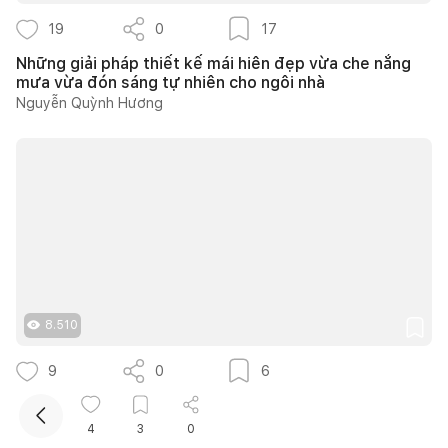
19
0
17
Những giải pháp thiết kế mái hiên đẹp vừa che nắng
mưa vừa đón sáng tự nhiên cho ngôi nhà
Nguyễn Quỳnh Hương
Kết nối thiết kế, thi công
8.510
9
0
6
30 gợi ý thiết kế vườn rau mini tại nhà từ căn hộ đến
nhà phố cực dễ áp dụng
4
3
0
Như Ý