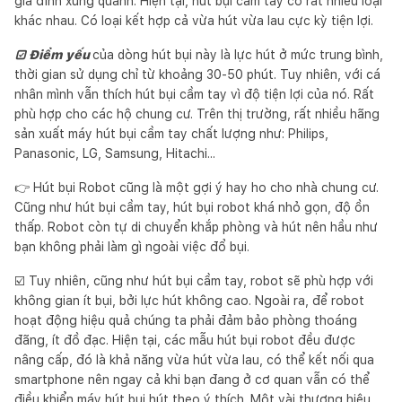
gia đình xung quanh. Hiện tại, hút bụi cầm tay có rất nhiều loại
khác nhau. Có loại kết hợp cả vừa hút vừa lau cực kỳ tiện lợi.
☑️ Điểm yếu
của dòng hút bụi này là lực hút ở mức trung bình,
thời gian sử dụng chỉ từ khoảng 30-50 phút. Tuy nhiên, với cá
nhân mình vẫn thích hút bụi cầm tay vì độ tiện lợi của nó. Rất
phù hợp cho các hộ chung cư. Trên thị trường, rất nhiều hãng
sản xuất máy hút bụi cầm tay chất lượng như: Philips,
Panasonic, LG, Samsung, Hitachi...
👉 Hút bụi Robot cũng là một gợi ý hay ho cho nhà chung cư.
Cũng như hút bụi cầm tay, hút bụi robot khá nhỏ gọn, độ ồn
thấp. Robot còn tự di chuyển khắp phòng và hút nên hầu như
bạn không phải làm gì ngoài việc đổ bụi.
☑️ Tuy nhiên, cũng như hút bụi cầm tay, robot sẽ phù hợp với
không gian ít bụi, bởi lực hút không cao. Ngoài ra, để robot
hoạt động hiệu quả chúng ta phải đảm bảo phòng thoáng
đãng, ít đồ đạc. Hiện tại, các mẫu hút bụi robot đều được
nâng cấp, đó là khả năng vừa hút vừa lau, có thể kết nối qua
smartphone nên ngay cả khi bạn đang ở cơ quan vẫn có thể
điều khiển máy hút bụi hút theo ý thích. Một vài thương hiệu