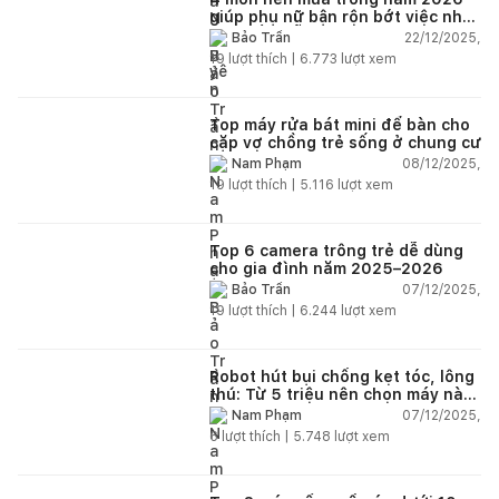
giúp phụ nữ bận rộn bớt việc nhà,
nhẹ đầu mỗi ngày
22/12/2025,
Bảo Trần
19
lượt thích |
6.773
lượt xem
Top máy rửa bát mini để bàn cho
cặp vợ chồng trẻ sống ở chung cư
08/12/2025,
Nam Phạm
19
lượt thích |
5.116
lượt xem
Top 6 camera trông trẻ dễ dùng
cho gia đình năm 2025–2026
07/12/2025,
Bảo Trần
19
lượt thích |
6.244
lượt xem
Robot hút bụi chống kẹt tóc, lông
thú: Từ 5 triệu nên chọn máy nào
năm 2025–2026?
07/12/2025,
Nam Phạm
6
lượt thích |
5.748
lượt xem