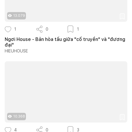
13.079
1
0
1
Ngơi House - Bản hòa tấu giữa "cổ truyền" và "đương
đại"
HIEUHOUSE
10.368
4
0
3