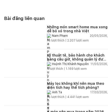
Bài đăng liên quan
Những món smart home mua xong
dễ bỏ xó trong nhà Việt
20/05/2026,
Nam Phạm
16
lượt thích |
2.207
lượt xem
Kỹ thuật tệ, bảo hành cho khách
hàng câu giờ, không quản lý được
nhân viên xây dựng của mình,
11/05/2026,
Huỳnh Thị Khánh Nguyên
điện nhẹ, điện nước, tường quá
4
lượt thích |
1.169
lượt xem
kém. Luôn đổ lỗi cho nhân viên.
Bảo hành quá tệ, tôi phải đợi rất
lâu mới dc bảo hành, liên hệ để
được bảo hành thì bơ khách
Máy lọc không khí nên mua theo
diện tích hay thể tích phòng?
17/03/2026,
Anh Ta
15
lượt thích |
4.441
lượt xem
4 món nên mua trong năm 2026