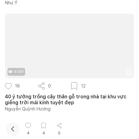
Như Ý
Kết nối thiết kế, thi công
9.591
Mua sắm hoàn thiện nhà
16
0
12
40 ý tưởng trồng cây thân gỗ trong nhà tại khu vực
giếng trời mái kính tuyệt đẹp
Nguyễn Quỳnh Hương
4
4
0