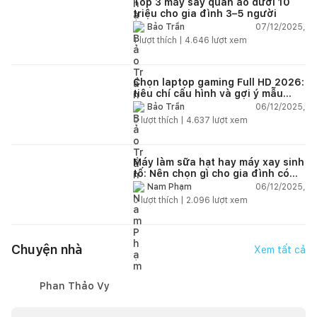
Top 3 máy sấy quần áo dưới 10
triệu cho gia đình 3–5 người
07/12/2025,
Bảo Trần
1
lượt thích |
4.646
lượt xem
Chọn laptop gaming Full HD 2026:
tiêu chí cấu hình và gợi ý mẫu
đáng mua
06/12/2025,
Bảo Trần
0
lượt thích |
4.637
lượt xem
Máy làm sữa hạt hay máy xay sinh
tố: Nên chọn gì cho gia đình có
trẻ nhỏ (2–4 người)?
06/12/2025,
Nam Phạm
0
lượt thích |
2.096
lượt xem
Chuyện nhà
Xem tất cả
Phan Thảo Vy