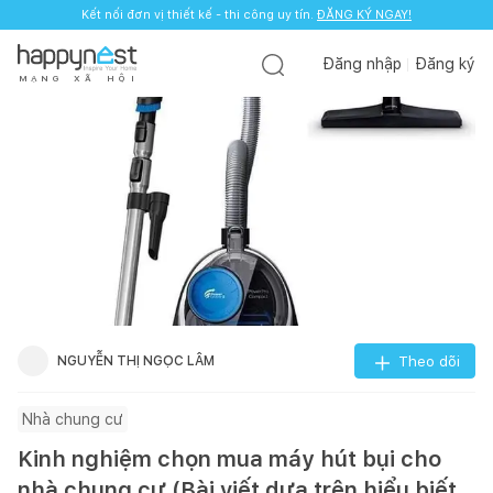
Kết nối đơn vị thiết kế - thi công uy tín.
ĐĂNG KÝ NGAY!
Đăng nhập
Đăng ký
M
Ạ
N
G
X
Ã
H
Ộ
I
NGUYỄN THỊ NGỌC LÂM
Theo dõi
Nhà chung cư
Kinh nghiệm chọn mua máy hút bụi cho
nhà chung cư (Bài viết dựa trên hiểu biết