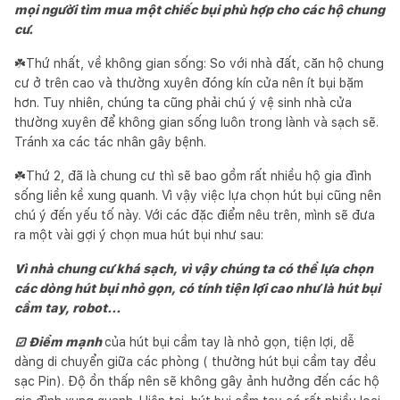
mọi người tìm mua một chiếc bụi phù hợp cho các hộ chung
cư.
☘️Thứ nhất, về không gian sống: So với nhà đất, căn hộ chung
cư ở trên cao và thường xuyên đóng kín cửa nên ít bụi bặm
hơn. Tuy nhiên, chúng ta cũng phải chú ý vệ sinh nhà cửa
thường xuyên để không gian sống luôn trong lành và sạch sẽ.
Tránh xa các tác nhân gây bệnh.
☘️Thứ 2, đã là chung cư thì sẽ bao gồm rất nhiều hộ gia đình
sống liền kề xung quanh. Vì vậy việc lựa chọn hút bụi cũng nên
chú ý đến yếu tố này. Với các đặc điểm nêu trên, mình sẽ đưa
ra một vài gợi ý chọn mua hút bụi như sau:
Vì nhà chung cư khá sạch, vì vậy chúng ta có thể lựa chọn
các dòng hút bụi nhỏ gọn, có tính tiện lợi cao như là hút bụi
cầm tay, robot...
☑️ Điểm mạnh
của hút bụi cầm tay là nhỏ gọn, tiện lợi, dễ
dàng di chuyển giữa các phòng ( thường hút bụi cầm tay đều
sạc Pin). Độ ồn thấp nên sẽ không gây ảnh hưởng đến các hộ