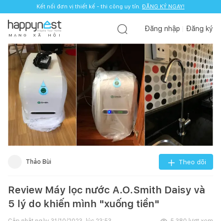
Kết nối đơn vị thiết kế - thi công uy tín.
ĐĂNG KÝ NGAY!
Đăng nhập
Đăng ký
M
Ạ
N
G
X
Ã
H
Ộ
I
Thảo Bùi
Theo dõi
Review Máy lọc nước A.O.Smith Daisy và
5 lý do khiến mình "xuống tiền"
Cập nhật ngày
31/10/2023, lúc 23:53
5.380
lượt xem