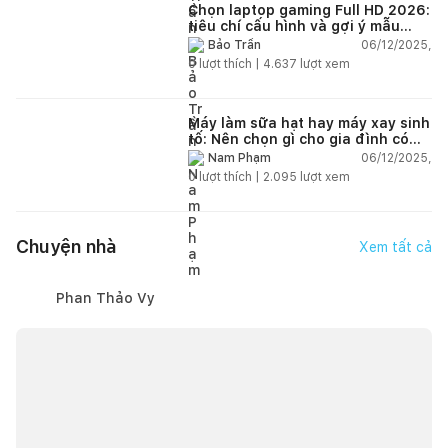
Chọn laptop gaming Full HD 2026:
tiêu chí cấu hình và gợi ý mẫu
đáng mua
06/12/2025,
Bảo Trần
0
lượt thích |
4.637
lượt xem
Máy làm sữa hạt hay máy xay sinh
tố: Nên chọn gì cho gia đình có
trẻ nhỏ (2–4 người)?
06/12/2025,
Nam Phạm
0
lượt thích |
2.095
lượt xem
Chuyện nhà
Xem tất cả
Phan Thảo Vy