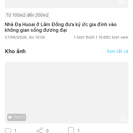
Từ 100m2 đến 200m2
Nhà Đạ Huoai ở Lâm Đồng đưa ký ức gia đình vào
không gian sống đương đại
27/06/2026, lúc 10:00
1
lượt thích |
15.682
lượt xem
Kho ảnh
Xem tất cả
13.077
1
0
1