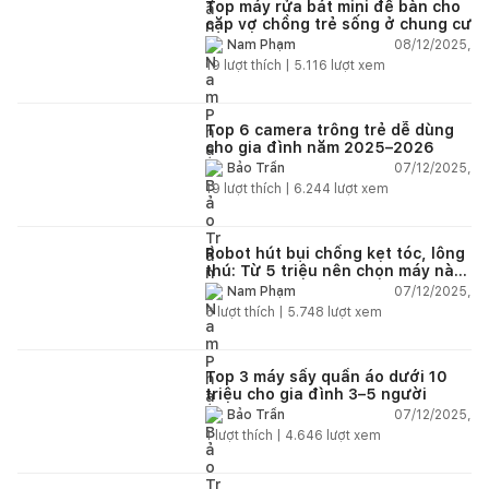
Top máy rửa bát mini để bàn cho
cặp vợ chồng trẻ sống ở chung cư
08/12/2025,
Nam Phạm
19
lượt thích |
5.116
lượt xem
Top 6 camera trông trẻ dễ dùng
cho gia đình năm 2025–2026
07/12/2025,
Bảo Trần
19
lượt thích |
6.244
lượt xem
Robot hút bụi chống kẹt tóc, lông
thú: Từ 5 triệu nên chọn máy nào
năm 2025–2026?
07/12/2025,
Nam Phạm
6
lượt thích |
5.748
lượt xem
Top 3 máy sấy quần áo dưới 10
triệu cho gia đình 3–5 người
07/12/2025,
Bảo Trần
1
lượt thích |
4.646
lượt xem