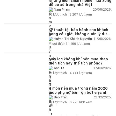
Những món smart home mua xong
dễ bỏ xó trong nhà Việt
20/05/2026,
Nam Phạm
16
lượt thích |
2.207
lượt xem
Kỹ thuật tệ, bảo hành cho khách
hàng câu giờ, không quản lý được
nhân viên xây dựng của mình,
11/05/2026,
Huỳnh Thị Khánh Nguyên
điện nhẹ, điện nước, tường quá
4
lượt thích |
1.169
lượt xem
kém. Luôn đổ lỗi cho nhân viên.
Bảo hành quá tệ, tôi phải đợi rất
lâu mới dc bảo hành, liên hệ để
được bảo hành thì bơ khách
Máy lọc không khí nên mua theo
diện tích hay thể tích phòng?
17/03/2026,
Anh Ta
15
lượt thích |
4.441
lượt xem
4 món nên mua trong năm 2026
giúp phụ nữ bận rộn bớt việc nhà,
nhẹ đầu mỗi ngày
22/12/2025,
Bảo Trần
19
lượt thích |
6.773
lượt xem