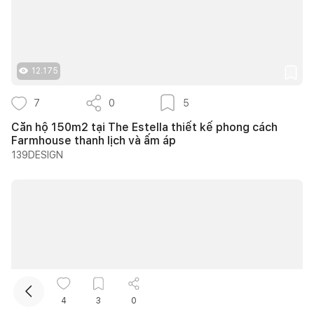
12.175
7
0
5
Căn hộ 150m2 tại The Estella thiết kế phong cách
Farmhouse thanh lịch và ấm áp
Kết nối thiết kế, thi công
139DESIGN
Mua sắm hoàn thiện nhà
4
3
0
11.987