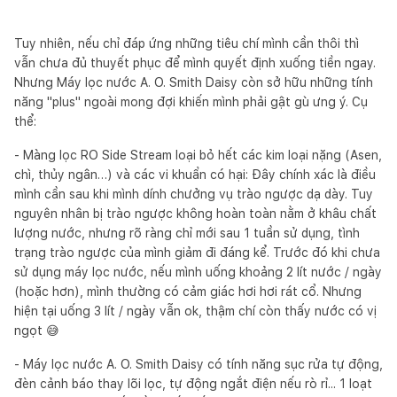
Tuy nhiên, nếu chỉ đáp ứng những tiêu chí mình cần thôi thì
vẫn chưa đủ thuyết phục để mình quyết định xuống tiền ngay.
Nhưng Máy lọc nước A. O. Smith Daisy còn sở hữu những tính
năng "plus" ngoài mong đợi khiến mình phải gật gù ưng ý. Cụ
thể:
- Màng lọc RO Side Stream loại bỏ hết các kim loại nặng (Asen,
chì, thủy ngân…) và các vi khuẩn có hại: Đây chính xác là điều
mình cần sau khi mình dính chưởng vụ trào ngược dạ dày. Tuy
nguyên nhân bị trào ngược không hoàn toàn nằm ở khâu chất
lượng nước, nhưng rõ ràng chỉ mới sau 1 tuần sử dụng, tình
trạng trào ngược của mình giảm đi đáng kể. Trước đó khi chưa
sử dụng máy lọc nước, nếu mình uống khoảng 2 lít nước / ngày
(hoặc hơn), mình thường có cảm giác hơi hơi rát cổ. Nhưng
hiện tại uống 3 lít / ngày vẫn ok, thậm chí còn thấy nước có vị
ngọt 😅
- Máy lọc nước A. O. Smith Daisy có tính năng sục rửa tự động,
đèn cảnh báo thay lõi lọc, tự động ngắt điện nếu rò rỉ... 1 loạt