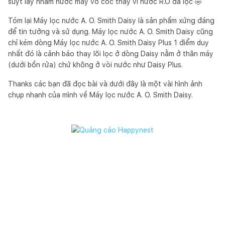
suýt lấy nhầm nước máy vô cốc thay vì nước R.O đã lọc 🤣
Tóm lại Máy lọc nước A. O. Smith Daisy là sản phẩm xứng đáng
để tin tưởng và sử dụng. Máy lọc nước A. O. Smith Daisy cũng
chỉ kém dòng Máy lọc nước A. O. Smith Daisy Plus 1 điểm duy
nhất đó là cảnh báo thay lõi lọc ở dòng Daisy nằm ở thân máy
(dưới bồn rửa) chứ không ở vòi nước như Daisy Plus.
Thanks các bạn đã đọc bài và dưới đây là một vài hình ảnh
chụp nhanh của mình về Máy lọc nước A. O. Smith Daisy.