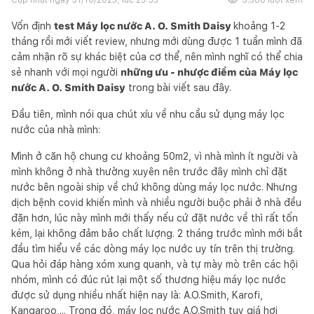
Vốn định
test Máy lọc nước A. O. Smith Daisy
khoảng 1-2
tháng rồi mới viết review, nhưng mới dùng được 1 tuần mình đã
cảm nhận rõ sự khác biệt của cơ thể, nên mình nghĩ có thể chia
sẻ nhanh với mọi người
những ưu - nhược điểm của Máy lọc
nước A. O. Smith Daisy
trong bài viết sau đây.
Đầu tiên, mình nói qua chút xíu về nhu cầu sử dụng máy lọc
nước của nhà mình:
Mình ở căn hộ chung cư khoảng 50m2, vì nhà mình ít người và
mình không ở nhà thường xuyên nên trước đây mình chỉ đặt
nước bên ngoài ship về chứ không dùng máy lọc nước. Nhưng
dịch bệnh covid khiến mình và nhiều người buộc phải ở nhà đều
đặn hơn, lúc này mình mới thấy nếu cứ đặt nước về thì rất tốn
kém, lại không đảm bảo chất lượng. 2 tháng trước mình mới bắt
đầu tìm hiểu về các dòng máy lọc nước uy tín trên thị trường.
Qua hỏi đáp hàng xóm xung quanh, và tự mày mò trên các hội
nhóm, mình có đúc rút lại một số thương hiệu máy lọc nước
được sử dụng nhiều nhất hiện nay là: A.O.Smith, Karofi,
Kangaroo,... Trong đó, máy lọc nước A.O.Smith tuy giá hơi