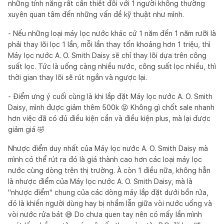
những tính năng rất cần thiết đối với 1 người không thường
xuyên quan tâm đến những vấn đề kỹ thuật như mình.
- Nếu những loại máy lọc nước khác cứ 1 năm đến 1 năm rưỡi là
phải thay lõi lọc 1 lần, mỗi lần thay tốn khoảng hơn 1 triệu, thì
Máy lọc nước A. O. Smith Daisy sẽ chỉ thay lõi dựa trên công
suất lọc. Tức là uống càng nhiều nước, công suất lọc nhiều, thì
thời gian thay lõi sẽ rút ngắn và ngược lại.
- Điểm ưng ý cuối cùng là khi lắp đặt Máy lọc nước A. O. Smith
Daisy, mình được giảm thêm 500k 😝 Không gì chốt sale nhanh
hơn việc đã có đủ điều kiện cần và điều kiện plus, mà lại được
giảm giá 🤣
Nhược điểm duy nhất của Máy lọc nước A. O. Smith Daisy mà
mình có thể rút ra đó là giá thành cao hơn các loại máy lọc
nước cùng dòng trên thị trường. À còn 1 điều nữa, không hẳn
là nhược điểm của Máy lọc nước A. O. Smith Daisy, mà là
"nhược điểm" chung của các dòng máy lắp đặt dưới bồn rửa,
đó là khiến người dùng hay bị nhầm lẫn giữa vòi nước uống và
vòi nước rửa bát 😅 Do chưa quen tay nên có mấy lần mình