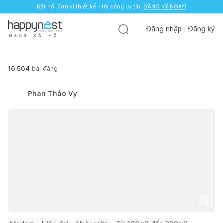
Kết nối đơn vị thiết kế - thi công uy tín.
ĐĂNG KÝ NGAY!
Đăng nhập
Đăng ký
M
Ạ
N
G
X
Ã
H
Ộ
I
16.564
bài đăng
Phan Thảo Vy