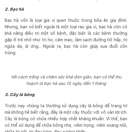
2. Bạc hà
Bạc hà vốn là loại gia vị quen thuộc trong bữa ăn gia đình.
Nhưng, bạn có biết ngoài là một loại rau gia vị, bạc hà còn có
khả năng điều trị một số bệnh, đặc biệt là các bệnh thường
gặp ở trẻ nhỏ như: trị ho, cảm mạo, làm sạch đường hô hấp, trị
ngứa da, dị ứng... Ngoài ra, bạc hà còn giúp xua đuổi côn
trùng.
Với cách trồng và chăm sóc khá đơn giản, bạn có thể thu
hoạch lá bạc hà sau 15 ngày đến 1 tháng
3. Cây lá bỏng
Trước nay chúng ta thường sử dụng cây lá bỏng để trang trí
mà không hề biết rằng, đây là một cây thuốc với vô vàn lợi ích.
Cây lá bỏng có chứa nhiều hợp chất kháng khuẩn. Vì thế, bạn
có thể sử dụng để chữa bỏng nhẹ, viêm họng, viêm xoang mũi,
chữa trị nội, trị đau lưng, đau xương khớp.