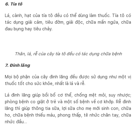
6. Tía tô
Lá, cành, hạt của tía tô đều có thể dùng làm thuốc. Tía tô có
tác dụng giải cảm, tiêu đờm, giải độc, chữa mẩn ngứa, chữa
đau bụng hay tiêu chảy.
Thân, lá, rễ của cây tía tô đều có tác dụng chữa bệnh
7. Đinh lăng
Mọi bộ phận của cây đinh lăng đều được sử dụng như một vị
thuốc tốt cho sức khỏe, nhất là lá và rễ.
Lá đinh lăng giúp bồi bổ cơ thể, chống mệt mỏi, suy nhược;
phòng bệnh co giật ở trẻ và một số bệnh về cơ khớp. Rễ đinh
lăng thì giúp thông tia sữa, lợi sữa cho mẹ mới sinh con, chữa
ho, chữa bệnh thiếu máu, phong thấp, tê nhức chân tay, chữa
nhức đầu…