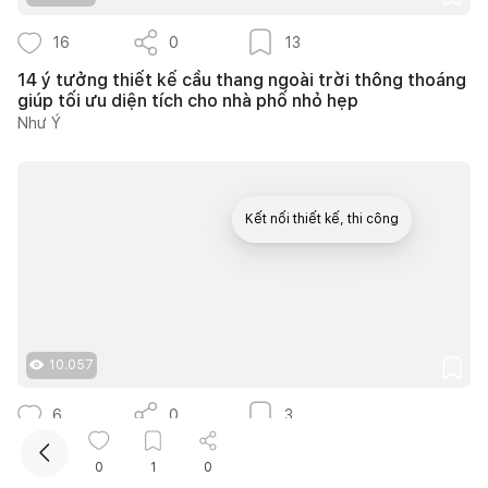
16
0
13
14 ý tưởng thiết kế cầu thang ngoài trời thông thoáng
giúp tối ưu diện tích cho nhà phố nhỏ hẹp
Như Ý
Kết nối thiết kế, thi công
10.057
6
0
3
Căn hộ The Infiniti 175m2 thiết kế hiện đại kết hợp
0
1
0
nghệ thuật Modern Art đầy cảm xúc