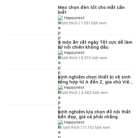
Mẹo chọn đèn tốt cho mắt cần
biết
Happynest
4
lượt thích |
1.351
lượt xem
5 món ăn vặt ngày Tết cực dễ làm
từ nồi chiên không dầu
Happynest
8
lượt thích |
6.310
lượt xem
Kinh nghiệm chọn thiết bị vệ sinh
tổng hợp từ A đến Z, gia chủ Việt
nên tham khảo
Happynest
7
lượt thích |
4.562
lượt xem
Kinh nghiệm lựa chọn đồ nội thất
bền đẹp, giá cả phải chăng
Happynest
10
lượt thích |
11.152
lượt xem