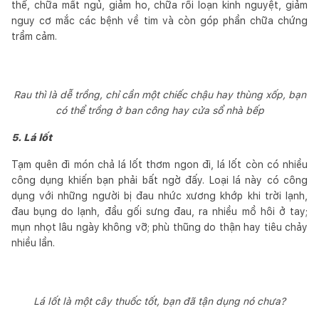
thể, chữa mất ngủ, giảm ho, chữa rối loạn kinh nguyệt, giảm
nguy cơ mắc các bệnh về tim và còn góp phần chữa chứng
trầm cảm.
Rau thì là dễ trồng, chỉ cần một chiếc chậu hay thùng xốp, bạn
có thể trồng ở ban công hay cửa sổ nhà bếp
5. Lá lốt
Tạm quên đi món chả lá lốt thơm ngon đi, lá lốt còn có nhiều
công dụng khiến bạn phải bất ngờ đấy. Loại lá này có công
dụng với những người bị đau nhức xương khớp khi trời lạnh,
đau bụng do lạnh, đầu gối sưng đau, ra nhiều mồ hôi ở tay;
mụn nhọt lâu ngày không vỡ; phù thũng do thận hay tiêu chảy
nhiều lần.
Lá lốt là một cây thuốc tốt, bạn đã tận dụng nó chưa?