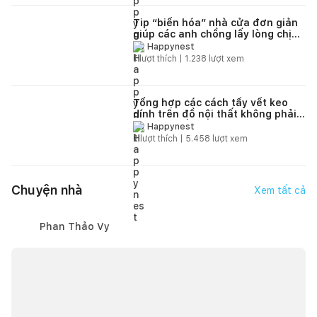
Tip “biến hóa” nhà cửa đơn giản
giúp các anh chồng lấy lòng chị
em phụ nữ
Happynest
1
lượt thích |
1.238
lượt xem
Tổng hợp các cách tẩy vết keo
dính trên đồ nội thất không phải
ai cũng biết
Happynest
2
lượt thích |
5.458
lượt xem
Chuyện nhà
Xem tất cả
Phan Thảo Vy