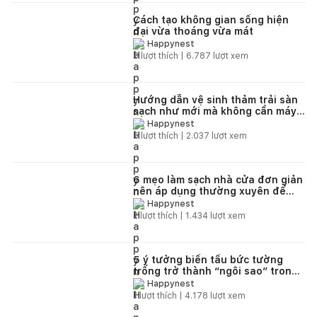
Cách tạo không gian sống hiện
đại vừa thoáng vừa mát
Happynest
8
lượt thích |
6.787
lượt xem
Hướng dẫn vệ sinh thảm trải sàn
sạch như mới mà không cần máy
hút bụi
Happynest
5
lượt thích |
2.037
lượt xem
6 mẹo làm sạch nhà cửa đơn giản
nên áp dụng thường xuyên để
phòng tránh virus
Happynest
2
lượt thích |
1.434
lượt xem
5 ý tưởng biến tấu bức tường
trống trở thành “ngôi sao” trong
căn nhà của bạn
Happynest
1
lượt thích |
4.178
lượt xem