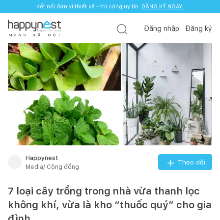
Kết nối đơn vị thiết kế - thi công uy tín.
ĐĂNG KÝ NGAY!
Đăng nhập
Đăng ký
M
Ạ
N
G
X
Ã
H
Ộ
I
Happynest
Theo dõi
Media/ Cộng đồng
7 loại cây trồng trong nhà vừa thanh lọc
không khí, vừa là kho “thuốc quý” cho gia
đình