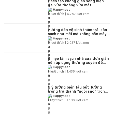
Cách tạo không gian sống hiện
đại vừa thoáng vừa mát
Happynest
8
lượt thích |
6.787
lượt xem
Hướng dẫn vệ sinh thảm trải sàn
sạch như mới mà không cần máy
hút bụi
Happynest
5
lượt thích |
2.037
lượt xem
6 mẹo làm sạch nhà cửa đơn giản
nên áp dụng thường xuyên để
phòng tránh virus
Happynest
2
lượt thích |
1.436
lượt xem
5 ý tưởng biến tấu bức tường
trống trở thành “ngôi sao” trong
căn nhà của bạn
Happynest
1
lượt thích |
4.180
lượt xem