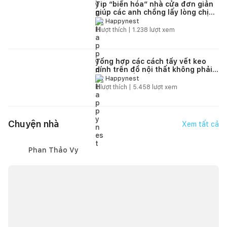
Tip “biến hóa” nhà cửa đơn giản
giúp các anh chồng lấy lòng chị
em phụ nữ
Happynest
1
lượt thích |
1.238
lượt xem
Tổng hợp các cách tẩy vết keo
dính trên đồ nội thất không phải
ai cũng biết
Happynest
2
lượt thích |
5.458
lượt xem
Chuyện nhà
Xem tất cả
Phan Thảo Vy