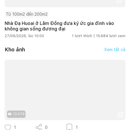
Từ 100m2 đến 200m2
Nhà Đạ Huoai ở Lâm Đồng đưa ký ức gia đình vào
không gian sống đương đại
27/06/2026, lúc 10:00
1
lượt thích |
15.684
lượt xem
Kho ảnh
Xem tất cả
13.078
1
0
1