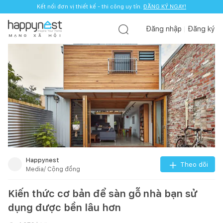
Kết nối đơn vị thiết kế - thi công uy tín.
ĐĂNG KÝ NGAY!
Đăng nhập
Đăng ký
M
Ạ
N
G
X
Ã
H
Ộ
I
Happynest
Theo dõi
Media/ Cộng đồng
Kiến thức cơ bản để sàn gỗ nhà bạn sử
dụng được bền lâu hơn