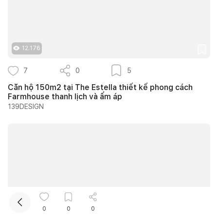
12.176
7
0
5
Căn hộ 150m2 tại The Estella thiết kế phong cách
Farmhouse thanh lịch và ấm áp
Kết nối thiết kế, thi công
139DESIGN
Mua sắm hoàn thiện nhà
0
0
0
11.988