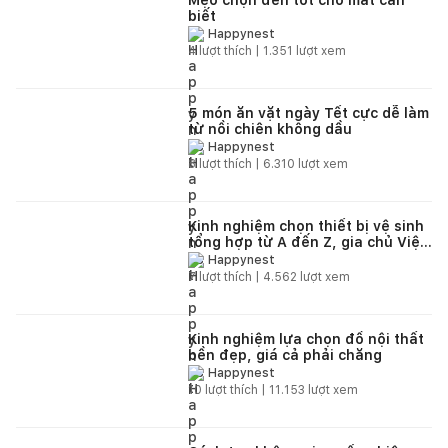
biết
Happynest
4
lượt thích |
1.351
lượt xem
5 món ăn vặt ngày Tết cực dễ làm
từ nồi chiên không dầu
Happynest
8
lượt thích |
6.310
lượt xem
Kinh nghiệm chọn thiết bị vệ sinh
tổng hợp từ A đến Z, gia chủ Việt
nên tham khảo
Happynest
7
lượt thích |
4.562
lượt xem
Kinh nghiệm lựa chọn đồ nội thất
bền đẹp, giá cả phải chăng
Happynest
10
lượt thích |
11.153
lượt xem