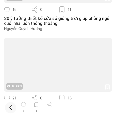
15
0
11
20 ý tưởng thiết kế cửa sổ giếng trời giúp phòng ngủ
cuối nhà luôn thông thoáng
Nguyễn Quỳnh Hương
Kết nối thiết kế, thi công
Mua sắm hoàn thiện nhà
16.663
21
0
16
30 mẫu thiết kế thông tầng nhà phố diện tích nhỏ tích
1
1
0
hợp mảng xanh thoáng mát