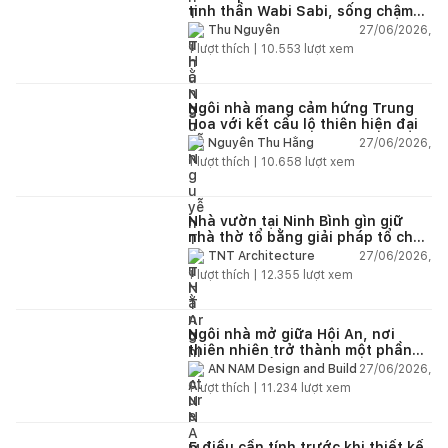
tinh thần Wabi Sabi, sống chậm
giữa thiên nhiên
27/06/2026,
Thu Nguyễn
1
lượt thích |
10.553
lượt xem
Ngôi nhà mang cảm hứng Trung
Hoa với kết cấu lộ thiên hiện đại
27/06/2026,
Nguyễn Thu Hằng
1
lượt thích |
10.658
lượt xem
Nhà vườn tại Ninh Bình gìn giữ
nhà thờ tổ bằng giải pháp tổ chức
lại không gian
27/06/2026,
TNT Architecture
1
lượt thích |
12.355
lượt xem
Ngôi nhà mở giữa Hội An, nơi
thiên nhiên trở thành một phần
của cuộc sống
27/06/2026,
AN NAM Design and Build
1
lượt thích |
11.234
lượt xem
5 điều cần tính trước khi thiết kế