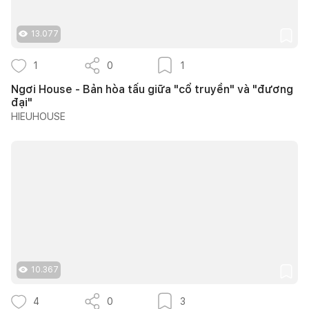
13.077
1
0
1
Ngơi House - Bản hòa tấu giữa "cổ truyền" và "đương
đại"
HIEUHOUSE
10.367
4
0
3