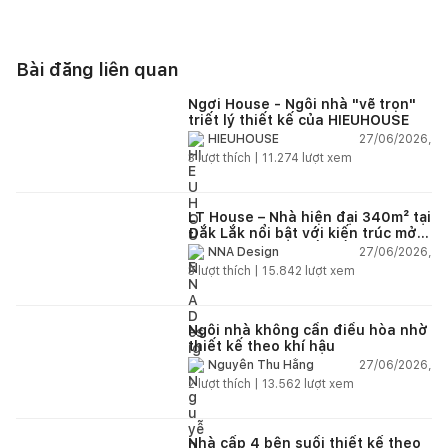
Bài đăng liên quan
Ngơi House - Ngôi nhà "vẽ trọn"
triết lý thiết kế của HIEUHOUSE
27/06/2026,
HIEUHOUSE
3
lượt thích |
11.274
lượt xem
LT House – Nhà hiện đại 340m² tại
Đắk Lắk nổi bật với kiến trúc mở
và hệ sân vườn kết nối thiên
27/06/2026,
NNA Design
nhiên
3
lượt thích |
15.842
lượt xem
Ngôi nhà không cần điều hòa nhờ
thiết kế theo khí hậu
27/06/2026,
Nguyễn Thu Hằng
2
lượt thích |
13.562
lượt xem
Nhà cấp 4 bên suối thiết kế theo