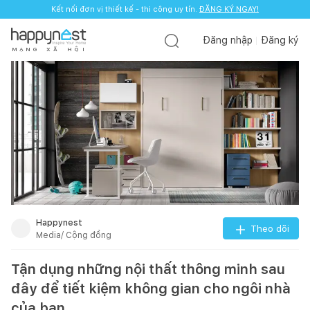
Kết nối đơn vị thiết kế - thi công uy tín.
ĐĂNG KÝ NGAY!
Đăng nhập
Đăng ký
M
Ạ
N
G
X
Ã
H
Ộ
I
Happynest
Theo dõi
Media/ Cộng đồng
Tận dụng những nội thất thông minh sau
đây để tiết kiệm không gian cho ngôi nhà
của bạn