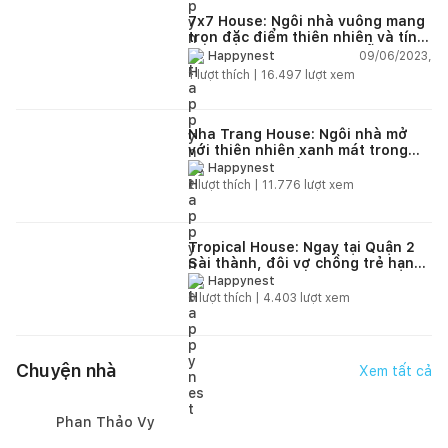
7x7 House: Ngôi nhà vuông mang
trọn đặc điểm thiên nhiên và tính
cách của con người Đà Nẵng
09/06/2023,
Happynest
1
lượt thích |
16.497
lượt xem
Nha Trang House: Ngôi nhà mở
với thiên nhiên xanh mát trong
từng khoảng sống
Happynest
2
lượt thích |
11.776
lượt xem
Tropical House: Ngay tại Quận 2
Sài thành, đôi vợ chồng trẻ hạnh
phúc trong căn hộ chung cư với
Happynest
“nắng vàng, biển xanh” miền
0
lượt thích |
4.403
lượt xem
nhiệt đới
Chuyện nhà
Xem tất cả
Phan Thảo Vy