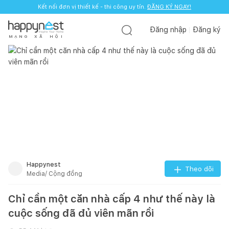
Kết nối đơn vị thiết kế - thi công uy tín.
ĐĂNG KÝ NGAY!
Đăng nhập
Đăng ký
M
Ạ
N
G
X
Ã
H
Ộ
I
Happynest
Theo dõi
Media/ Cộng đồng
Chỉ cần một căn nhà cấp 4 như thế này là
cuộc sống đã đủ viên mãn rồi