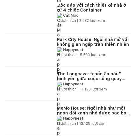
Độc đáo với cách thiết kế nhà ở
từ 4 chiếc Container
Cát Mộc
1
lượt thích |
2.532
lượt xem
Park City House: Ngôi nhà mở với
không gian ngập tràn thiên nhiên
Happynest
0
lượt thích |
5.539
lượt xem
The Longcave: “chốn ẩn náu”
bình yên giữa cuộc sống quay
cuồng
Happynest
4
lượt thích |
11.130
lượt xem
MeMo House: Ngôi nhà như một
ngọn đồi xanh nhỏ được bao bọc
bởi vườn cây từ dưới lên trên
Happynest
1
lượt thích |
12.129
lượt xem