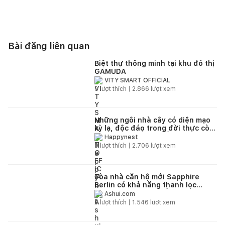
Bài đăng liên quan
Biệt thự thông minh tại khu đô thị
GAMUDA
VITY SMART OFFICIAL
0
lượt thích |
2.866
lượt xem
Những ngôi nhà cây có diện mạo
kỳ lạ, độc đáo trong đời thực còn
hơn cả từ thế giới cổ tích
Happynest
0
lượt thích |
2.706
lượt xem
Tòa nhà căn hộ mới Sapphire
Berlin có khả năng thanh lọc
không khí thành phố
Ashui.com
0
lượt thích |
1.546
lượt xem