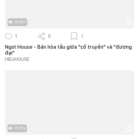
13.067
1
0
1
Ngơi House - Bản hòa tấu giữa "cổ truyền" và "đương
đại"
HIEUHOUSE
10.362