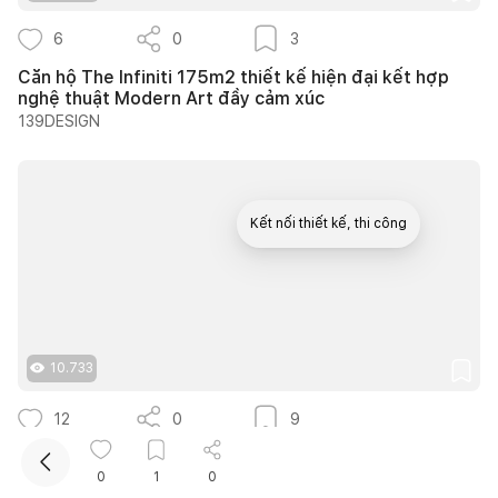
6
0
3
Căn hộ The Infiniti 175m2 thiết kế hiện đại kết hợp
nghệ thuật Modern Art đầy cảm xúc
139DESIGN
Kết nối thiết kế, thi công
Mua sắm hoàn thiện nhà
10.733
12
0
9
25 ý tưởng lựa chọn cây trồng lối đi sân vườn tạo
bóng mát quanh năm cho nhà phố
0
1
0