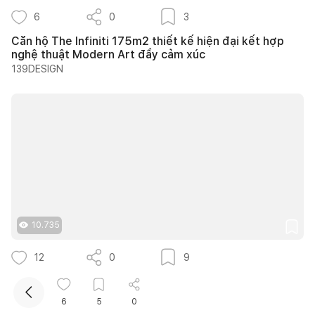
6
0
3
Căn hộ The Infiniti 175m2 thiết kế hiện đại kết hợp
nghệ thuật Modern Art đầy cảm xúc
139DESIGN
Kết nối thiết kế, thi công
Mua sắm hoàn thiện nhà
10.735
12
0
9
25 ý tưởng lựa chọn cây trồng lối đi sân vườn tạo
bóng mát quanh năm cho nhà phố
6
5
0
Nguyễn Quỳnh Hương