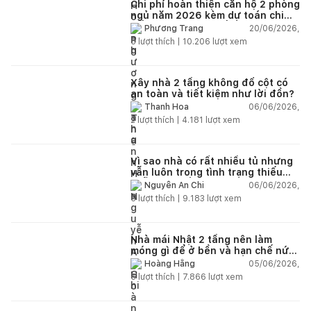
Chi phí hoàn thiện căn hộ 2 phòng
ngủ năm 2026 kèm dự toán chi
tiết và ví dụ thực tế
20/06/2026,
Phương Trang
5
lượt thích |
10.206
lượt xem
Xây nhà 2 tầng không đổ cột có
an toàn và tiết kiệm như lời đồn?
06/06/2026,
Thanh Hoa
2
lượt thích |
4.181
lượt xem
Vì sao nhà có rất nhiều tủ nhưng
vẫn luôn trong tình trạng thiếu
chỗ chứa đồ?
06/06/2026,
Nguyễn An Chi
5
lượt thích |
9.183
lượt xem
Nhà mái Nhật 2 tầng nên làm
móng gì để ở bền và hạn chế nứt
lún?
05/06/2026,
Hoàng Hằng
5
lượt thích |
7.866
lượt xem