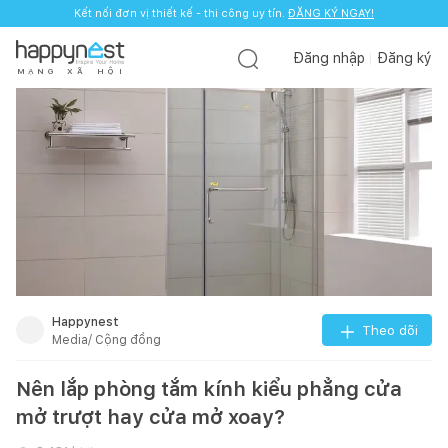
Kết nối đơn vị thiết kế - thi công uy tín.
ĐĂNG KÝ NGAY!
Đăng nhập
Đăng ký
M
Ạ
N
G
X
Ã
H
Ộ
I
Happynest
Theo dõi
Media/ Cộng đồng
Nên lắp phòng tắm kính kiểu phẳng cửa
mở trượt hay cửa mở xoay?