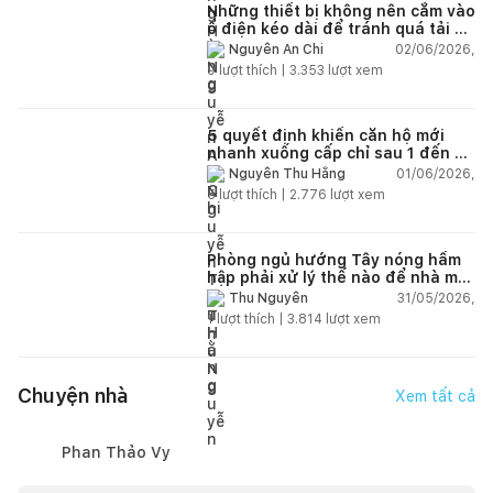
Những thiết bị không nên cắm vào
ổ điện kéo dài để tránh quá tải và
chập cháy trong nhà
02/06/2026,
Nguyễn An Chi
9
lượt thích |
3.353
lượt xem
5 quyết định khiến căn hộ mới
nhanh xuống cấp chỉ sau 1 đến 2
năm
01/06/2026,
Nguyễn Thu Hằng
5
lượt thích |
2.776
lượt xem
Phòng ngủ hướng Tây nóng hầm
hập phải xử lý thế nào để nhà mát
hơn?
31/05/2026,
Thu Nguyễn
1
lượt thích |
3.814
lượt xem
Chuyện nhà
Xem tất cả
Phan Thảo Vy