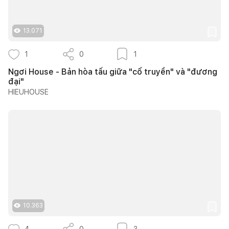
13.071
1
0
1
Ngơi House - Bản hòa tấu giữa "cổ truyền" và "đương
đại"
HIEUHOUSE
10.363
4
0
3