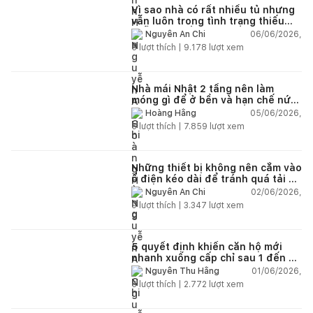
Vì sao nhà có rất nhiều tủ nhưng
vẫn luôn trong tình trạng thiếu
chỗ chứa đồ?
06/06/2026,
Nguyễn An Chi
5
lượt thích |
9.178
lượt xem
Nhà mái Nhật 2 tầng nên làm
móng gì để ở bền và hạn chế nứt
lún?
05/06/2026,
Hoàng Hằng
5
lượt thích |
7.859
lượt xem
Những thiết bị không nên cắm vào
ổ điện kéo dài để tránh quá tải và
chập cháy trong nhà
02/06/2026,
Nguyễn An Chi
9
lượt thích |
3.347
lượt xem
5 quyết định khiến căn hộ mới
nhanh xuống cấp chỉ sau 1 đến 2
năm
01/06/2026,
Nguyễn Thu Hằng
5
lượt thích |
2.772
lượt xem