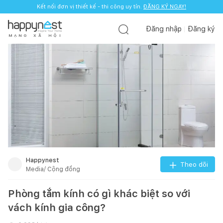
Kết nối đơn vị thiết kế - thi công uy tín.
ĐĂNG KÝ NGAY!
Đăng nhập
Đăng ký
M
Ạ
N
G
X
Ã
H
Ộ
I
Happynest
Theo dõi
Media/ Cộng đồng
Phòng tắm kính có gì khác biệt so với
vách kính gia công?