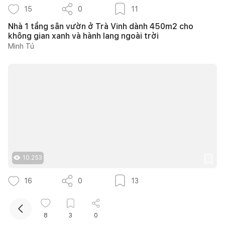
15
0
11
Nhà 1 tầng sân vườn ở Trà Vinh dành 450m2 cho
không gian xanh và hành lang ngoài trời
Minh Tú
Kết nối thiết kế, thi công
Mua sắm hoàn thiện nhà
10.253
16
0
13
14 ý tưởng thiết kế cầu thang ngoài trời thông thoáng
giúp tối ưu diện tích cho nhà phố nhỏ hẹp
8
3
0
Như Ý