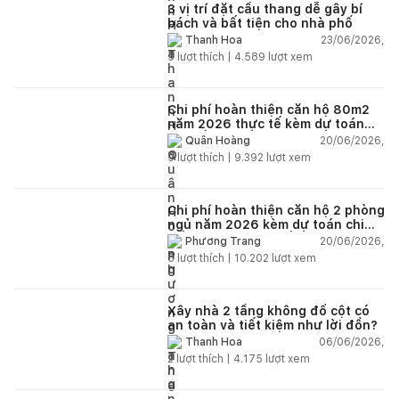
3 vị trí đặt cầu thang dễ gây bí
bách và bất tiện cho nhà phố
23/06/2026,
Thanh Hoa
5
lượt thích |
4.589
lượt xem
Chi phí hoàn thiện căn hộ 80m2
năm 2026 thực tế kèm dự toán
chi tiết từng hạng mục
20/06/2026,
Quân Hoàng
9
lượt thích |
9.392
lượt xem
Chi phí hoàn thiện căn hộ 2 phòng
ngủ năm 2026 kèm dự toán chi
tiết và ví dụ thực tế
20/06/2026,
Phương Trang
5
lượt thích |
10.202
lượt xem
Xây nhà 2 tầng không đổ cột có
an toàn và tiết kiệm như lời đồn?
06/06/2026,
Thanh Hoa
2
lượt thích |
4.175
lượt xem