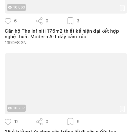
10.063
6
0
3
Căn hộ The Infiniti 175m2 thiết kế hiện đại kết hợp
nghệ thuật Modern Art đầy cảm xúc
139DESIGN
10.737
12
0
9
25 ý tưởng lựa chọn cây trồng lối đi sân vườn tạo