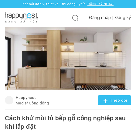
Kết nối đơn vị thiết kế - thi công uy tín.
ĐĂNG KÝ NGAY!
Đăng nhập
Đăng ký
M
Ạ
N
G
X
Ã
H
Ộ
I
Happynest
Theo dõi
Media/ Cộng đồng
Cách khử mùi tủ bếp gỗ công nghiệp sau
khi lắp đặt