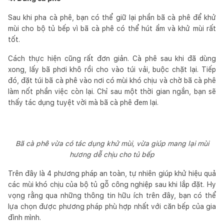
Sau khi pha cà phê, bạn có thể giữ lại phần bã cà phê để khử
mùi cho bộ tủ bếp vì bã cà phê có thể hút ẩm và khử mùi rất
tốt.
Cách thực hiện cũng rất đơn giản. Cà phê sau khi đã dùng
xong, lấy bã phơi khô rồi cho vào túi vải, buộc chặt lại. Tiếp
đó, đặt túi bã cà phê vào nơi có mùi khó chịu và chờ bã cà phê
làm nốt phần việc còn lại. Chỉ sau một thời gian ngắn, bạn sẽ
thấy tác dụng tuyệt vời mà bã cà phê đem lại.
Bã cà phê vừa có tác dụng khử mùi, vừa giúp mang lại mùi
hương dễ chịu cho tủ bếp
Trên đây là 4 phương pháp an toàn, tự nhiên giúp khử hiệu quả
các mùi khó chịu của bộ tủ gỗ công nghiệp sau khi lắp đặt. Hy
vọng rằng qua những thông tin hữu ích trên đây, bạn có thể
lựa chọn được phương pháp phù hợp nhất với căn bếp của gia
đình mình.