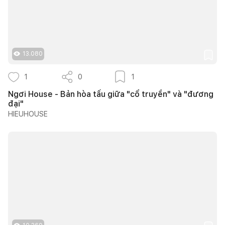
13.080
1
0
1
Ngơi House - Bản hòa tấu giữa "cổ truyền" và "đương
đại"
HIEUHOUSE