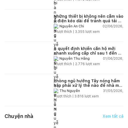
Những thiết bị không nên cắm vào
ổ điện kéo dài để tránh quá tải và
chập cháy trong nhà
02/06/2026,
Nguyễn An Chi
9
lượt thích |
3.355
lượt xem
5 quyết định khiến căn hộ mới
nhanh xuống cấp chỉ sau 1 đến 2
năm
01/06/2026,
Nguyễn Thu Hằng
5
lượt thích |
2.776
lượt xem
Phòng ngủ hướng Tây nóng hầm
hập phải xử lý thế nào để nhà mát
hơn?
31/05/2026,
Thu Nguyễn
1
lượt thích |
3.816
lượt xem
Chuyện nhà
Xem tất cả