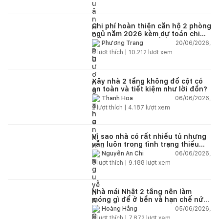
Chi phí hoàn thiện căn hộ 2 phòng
ngủ năm 2026 kèm dự toán chi
tiết và ví dụ thực tế
20/06/2026,
Phương Trang
5
lượt thích |
10.212
lượt xem
Xây nhà 2 tầng không đổ cột có
an toàn và tiết kiệm như lời đồn?
06/06/2026,
Thanh Hoa
2
lượt thích |
4.187
lượt xem
Vì sao nhà có rất nhiều tủ nhưng
vẫn luôn trong tình trạng thiếu
chỗ chứa đồ?
06/06/2026,
Nguyễn An Chi
5
lượt thích |
9.188
lượt xem
Nhà mái Nhật 2 tầng nên làm
móng gì để ở bền và hạn chế nứt
lún?
05/06/2026,
Hoàng Hằng
5
lượt thích |
7.872
lượt xem