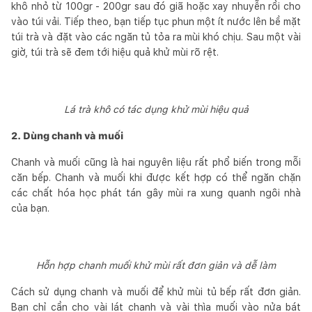
khô nhỏ từ 100gr - 200gr sau đó giã hoặc xay nhuyễn rồi cho
vào túi vải. Tiếp theo, bạn tiếp tục phun một ít nước lên bề mặt
túi trà và đặt vào các ngăn tủ tỏa ra mùi khó chịu. Sau một vài
giờ, túi trà sẽ đem tới hiệu quả khử mùi rõ rệt.
Lá trà khô có tác dụng khử mùi hiệu quả
2. Dùng chanh và muối
Chanh và muối cũng là hai nguyên liệu rất phổ biến trong mỗi
căn bếp. Chanh và muối khi được kết hợp có thể ngăn chặn
các chất hóa học phát tán gây mùi ra xung quanh ngôi nhà
của bạn.
Hỗn hợp chanh muối khử mùi rất đơn giản và dễ làm
Cách sử dụng chanh và muối để khử mùi tủ bếp rất đơn giản.
Bạn chỉ cần cho vài lát chanh và vài thìa muối vào nửa bát