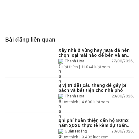
Bài đăng liên quan
Xây nhà ở vùng hay mưa đá nên
chọn loại mái nào để bền và an
toàn?
27/06/2026,
Thanh Hoa
2
lượt thích |
11.044
lượt xem
3 vị trí đặt cầu thang dễ gây bí
bách và bất tiện cho nhà phố
23/06/2026,
Thanh Hoa
5
lượt thích |
4.600
lượt xem
Chi phí hoàn thiện căn hộ 80m2
năm 2026 thực tế kèm dự toán
chi tiết từng hạng mục
20/06/2026,
Quân Hoàng
9
lượt thích |
9.402
lượt xem