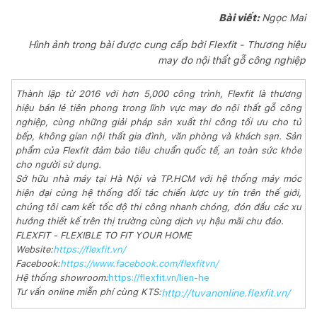
Bài viết:
Ngọc Mai
Hình ảnh trong bài được cung cấp bởi Flexfit - Thương hiệu
may đo nội thất gỗ công nghiệp
Thành lập từ 2016 với hơn 5,000 công trình, Flexfit là thương
hiệu bán lẻ tiên phong trong lĩnh vực may đo nội thất gỗ công
nghiệp, cùng những giải pháp sản xuất thi công tối ưu cho tủ
bếp, không gian nội thất gia đình, văn phòng và khách sạn. Sản
phẩm của Flexfit đảm bảo tiêu chuẩn quốc tế, an toàn sức khỏe
cho người sử dụng.
Sở hữu nhà máy tại Hà Nội và TP.HCM với hệ thống máy móc
hiện đại cùng hệ thống đối tác chiến lược uy tín trên thế giới,
chúng tôi cam kết tốc độ thi công nhanh chóng, đón đầu các xu
hướng thiết kế trên thị trường cùng dịch vụ hậu mãi chu đáo.
FLEXFIT - FLEXIBLE TO FIT YOUR HOME
Website:
https://flexfit.vn/
Facebook:
https://www.facebook.com/flexfitvn/
Hệ thống showroom:
https://flexfit.vn/lien-he
Tư vấn online miễn phí cùng KTS:
http://tuvanonline.flexfit.vn/