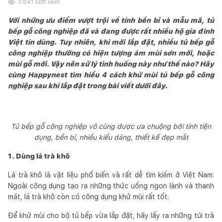
3.841
lượt xem
Với những ưu điểm vượt trội về tính bền bỉ và mẫu mã, tủ
bếp gỗ công nghiệp đã và đang được rất nhiều hộ gia đình
Việt tin dùng. Tuy nhiên, khi mới lắp đặt, nhiều tủ bếp gỗ
công nghiệp thường có hiện tượng ám mùi sơn mới, hoặc
mùi gỗ mới. Vậy nên xử lý tình huống này như thế nào? Hãy
cùng Happynest tìm hiểu 4 cách khử mùi tủ bếp gỗ công
nghiệp sau khi lắp đặt trong bài viết dưới đây.
Tủ bếp gỗ công nghiệp vô cùng được ưa chuộng bởi tính tiện
dụng, bền bỉ, nhiều kiểu dáng, thiết kế đẹp mắt
1. Dùng lá trà khô
Lá trà khô là vật liệu phổ biến và rất dễ tìm kiếm ở Việt Nam.
Ngoài công dụng tạo ra những thức uống ngon lành và thanh
mát, lá trà khô còn có công dụng khử mùi rất tốt.
Để khử mùi cho bộ tủ bếp vừa lắp đặt, hãy lấy ra những túi trà