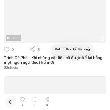
11.990
5
0
3
Kết nối thiết kế, thi công
Trình Cà Phê - Khi những vật liệu cũ được kể lại bằng
một ngôn ngữ thiết kế mới
Mua sắm hoàn thiện nhà
S2studio
7
5
0