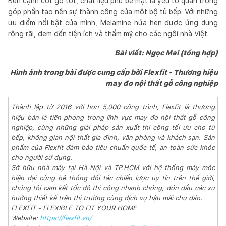
Bên cạnh cốt gỗ tốt, chất liệu phủ bề mặt là yếu tố quan trọng
góp phần tạo nên sự thành công của một bộ tủ bếp. Với những
ưu điểm nổi bật của mình, Melamine hứa hẹn được ứng dụng
rộng rãi, đem đến tiện ích và thẩm mỹ cho các ngôi nhà Việt.
Bài viết: Ngọc Mai (tổng hợp)
Hình ảnh trong bài được cung cấp bởi Flexfit - Thương hiệu
may đo nội thất gỗ công nghiệp
Thành lập từ 2016 với hơn 5,000 công trình, Flexfit là thương
hiệu bán lẻ tiên phong trong lĩnh vực may đo nội thất gỗ công
nghiệp, cùng những giải pháp sản xuất thi công tối ưu cho tủ
bếp, không gian nội thất gia đình, văn phòng và khách sạn. Sản
phẩm của Flexfit đảm bảo tiêu chuẩn quốc tế, an toàn sức khỏe
cho người sử dụng.
Sở hữu nhà máy tại Hà Nội và TP.HCM với hệ thống máy móc
hiện đại cùng hệ thống đối tác chiến lược uy tín trên thế giới,
chúng tôi cam kết tốc độ thi công nhanh chóng, đón đầu các xu
hướng thiết kế trên thị trường cùng dịch vụ hậu mãi chu đáo.
FLEXFIT - FLEXIBLE TO FIT YOUR HOME
Website:
https://flexfit.vn/