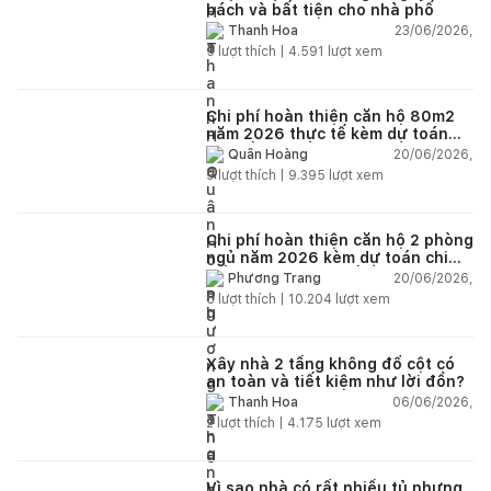
bách và bất tiện cho nhà phố
23/06/2026,
Thanh Hoa
5
lượt thích |
4.591
lượt xem
Chi phí hoàn thiện căn hộ 80m2
năm 2026 thực tế kèm dự toán
chi tiết từng hạng mục
20/06/2026,
Quân Hoàng
9
lượt thích |
9.395
lượt xem
Chi phí hoàn thiện căn hộ 2 phòng
ngủ năm 2026 kèm dự toán chi
tiết và ví dụ thực tế
20/06/2026,
Phương Trang
5
lượt thích |
10.204
lượt xem
Xây nhà 2 tầng không đổ cột có
an toàn và tiết kiệm như lời đồn?
06/06/2026,
Thanh Hoa
2
lượt thích |
4.175
lượt xem
Vì sao nhà có rất nhiều tủ nhưng