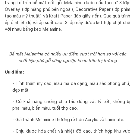
trang trí trên bề mặt cốt gỗ. Melamine được cấu tạo từ 3 lớp:
Overlay (lớp màng phủ bên ngoài), Decorative Paper (lớp phim
tạo màu mỹ thuật) và Kraft Paper (lớp giấy nền). Qua quá trình
ép ở nhiệt độ và áp suất cao, 3 lớp này được kết hợp chặt chẽ
với nhau bằng keo Melamine.
Bề mặt Melamine có nhiều ưu điểm vượt trội hơn so với các
chất liệu phủ gỗ công nghiệp khác trên thị trường
Ưu điểm:
- Tính thẩm mỹ cao, mẫu mã đa dạng, màu sắc phong phú,
đẹp mắt.
- Có khả năng chống chịu tác động vật lý tốt, không bị
phai màu, biến màu, tuổi thọ cao.
- Giá thành Melamine thường rẻ hơn Acrylic và Laminate.
- Chịu được hóa chất và nhiệt độ cao, thích hợp khu vực