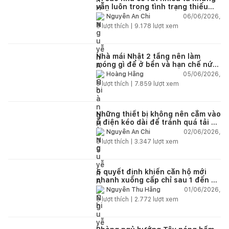
vẫn luôn trong tình trạng thiếu
chỗ chứa đồ?
06/06/2026,
Nguyễn An Chi
5
lượt thích |
9.178
lượt xem
Nhà mái Nhật 2 tầng nên làm
móng gì để ở bền và hạn chế nứt
lún?
05/06/2026,
Hoàng Hằng
5
lượt thích |
7.859
lượt xem
Những thiết bị không nên cắm vào
ổ điện kéo dài để tránh quá tải và
chập cháy trong nhà
02/06/2026,
Nguyễn An Chi
9
lượt thích |
3.347
lượt xem
5 quyết định khiến căn hộ mới
nhanh xuống cấp chỉ sau 1 đến 2
năm
01/06/2026,
Nguyễn Thu Hằng
5
lượt thích |
2.772
lượt xem