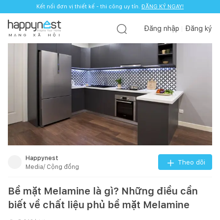
Kết nối đơn vị thiết kế - thi công uy tín.
ĐĂNG KÝ NGAY!
Đăng nhập
Đăng ký
M
Ạ
N
G
X
Ã
H
Ộ
I
Happynest
Theo dõi
Media/ Cộng đồng
Bề mặt Melamine là gì? Những điều cần
biết về chất liệu phủ bề mặt Melamine