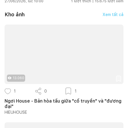
27/06/2026, lúc 10:00
1
lượt thích |
15.675
lượt xem
Kho ảnh
Xem tất cả
13.060
1
0
1
Ngơi House - Bản hòa tấu giữa "cổ truyền" và "đương
đại"
HIEUHOUSE