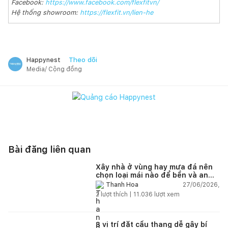
Facebook:
https://www.facebook.com/flexfitvn/
Hệ thống showroom:
https://flexfit.vn/lien-he
Theo dõi
Happynest
Media/ Cộng đồng
Bài đăng liên quan
Xây nhà ở vùng hay mưa đá nên
chọn loại mái nào để bền và an
toàn?
27/06/2026,
Thanh Hoa
2
lượt thích |
11.036
lượt xem
3 vị trí đặt cầu thang dễ gây bí