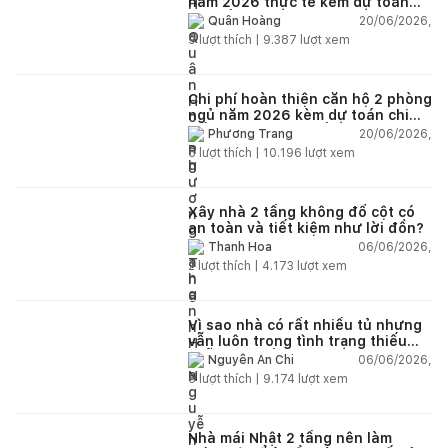
năm 2026 thực tế kèm dự toán
chi tiết từng hạng mục
20/06/2026,
Quân Hoàng
9
lượt thích |
9.387
lượt xem
Chi phí hoàn thiện căn hộ 2 phòng
ngủ năm 2026 kèm dự toán chi
tiết và ví dụ thực tế
20/06/2026,
Phương Trang
5
lượt thích |
10.196
lượt xem
Xây nhà 2 tầng không đổ cột có
an toàn và tiết kiệm như lời đồn?
06/06/2026,
Thanh Hoa
2
lượt thích |
4.173
lượt xem
Vì sao nhà có rất nhiều tủ nhưng
vẫn luôn trong tình trạng thiếu
chỗ chứa đồ?
06/06/2026,
Nguyễn An Chi
5
lượt thích |
9.174
lượt xem
Nhà mái Nhật 2 tầng nên làm