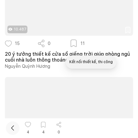
10.487
15
0
11
20 ý tưởng thiết kế cửa sổ giếng trời giúp phòng ngủ
cuối nhà luôn thông thoáng
Kết nối thiết kế, thi công
Nguyễn Quỳnh Hương
Mua sắm hoàn thiện nhà
4
4
0
16.649