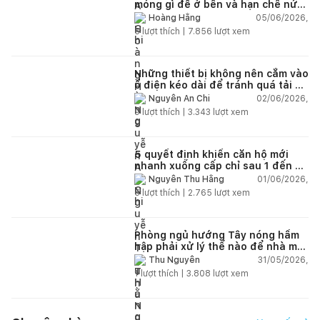
móng gì để ở bền và hạn chế nứt
lún?
05/06/2026,
Hoàng Hằng
5
lượt thích |
7.856
lượt xem
Những thiết bị không nên cắm vào
ổ điện kéo dài để tránh quá tải và
chập cháy trong nhà
02/06/2026,
Nguyễn An Chi
9
lượt thích |
3.343
lượt xem
5 quyết định khiến căn hộ mới
nhanh xuống cấp chỉ sau 1 đến 2
năm
01/06/2026,
Nguyễn Thu Hằng
5
lượt thích |
2.765
lượt xem
Phòng ngủ hướng Tây nóng hầm
hập phải xử lý thế nào để nhà mát
hơn?
31/05/2026,
Thu Nguyễn
1
lượt thích |
3.808
lượt xem