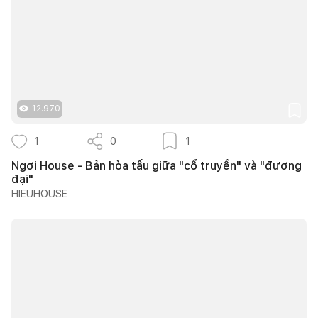
12.970
1
0
1
Ngơi House - Bản hòa tấu giữa "cổ truyền" và "đương
đại"
HIEUHOUSE