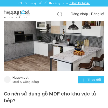
Kết nối đơn vị thiết kế - thi công uy tín.
ĐĂNG KÝ NGAY!
Đăng nhập
Đăng ký
M
Ạ
N
G
X
Ã
H
Ộ
I
Happynest
Theo dõi
Media/ Cộng đồng
Có nên sử dụng gỗ MDF cho khu vực tủ
bếp?