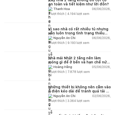
an toàn và tiết kiệm như lời đồn?
06/06/2026,
Thanh Hoa
2
lượt thích |
4.194
lượt xem
Vì sao nhà có rất nhiều tủ nhưng
vẫn luôn trong tình trạng thiếu
chỗ chứa đồ?
06/06/2026,
Nguyễn An Chi
5
lượt thích |
9.193
lượt xem
Nhà mái Nhật 2 tầng nên làm
móng gì để ở bền và hạn chế nứt
lún?
05/06/2026,
Hoàng Hằng
5
lượt thích |
7.878
lượt xem
Những thiết bị không nên cắm vào
ổ điện kéo dài để tránh quá tải và
chập cháy trong nhà
02/06/2026,
Nguyễn An Chi
9
lượt thích |
3.364
lượt xem