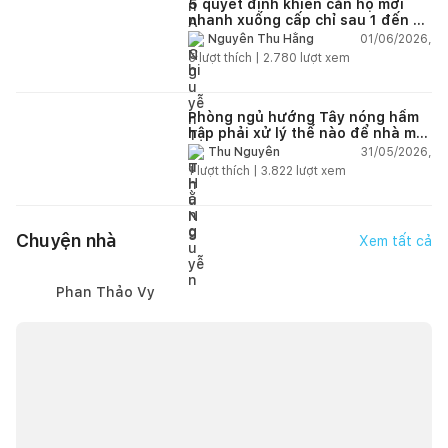
5 quyết định khiến căn hộ mới
nhanh xuống cấp chỉ sau 1 đến 2
năm
01/06/2026,
Nguyễn Thu Hằng
5
lượt thích |
2.780
lượt xem
Phòng ngủ hướng Tây nóng hầm
hập phải xử lý thế nào để nhà mát
hơn?
31/05/2026,
Thu Nguyễn
1
lượt thích |
3.822
lượt xem
Chuyện nhà
Xem tất cả
Phan Thảo Vy