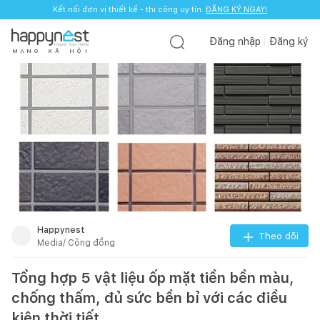
Kết nối đơn vị thiết kế - thi công uy tín.
ĐĂNG KÝ NGAY!
Đăng nhập
Đăng ký
M
Ạ
N
G
X
Ã
H
Ộ
I
Happynest
Theo dõi
Media/ Cộng đồng
Tổng hợp 5 vật liệu ốp mặt tiền bền màu,
chống thấm, đủ sức bền bỉ với các điều
kiện thời tiết