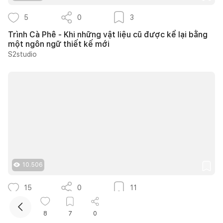
5
0
3
Trình Cà Phê - Khi những vật liệu cũ được kể lại bằng
một ngôn ngữ thiết kế mới
S2studio
Kết nối thiết kế, thi công
Mua sắm hoàn thiện nhà
10.506
15
0
11
20 ý tưởng thiết kế cửa sổ giếng trời giúp phòng ngủ
cuối nhà luôn thông thoáng
8
7
0