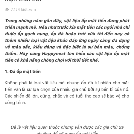
7.124
lượt xem
Trong những năm gần đây, vật liệu ốp mặt tiền đang phát
triển mạnh mẽ. Nếu như trước kia mặt tiền các ngôi nhà chỉ
được ốp gạch nung, ốp đá hoặc trát vữa thì đến nay có
thêm nhiều loại vật liệu khác đáp ứng ngày càng đa dạng
về màu sắc, kiểu dáng và đặc biệt là sự bền màu, chống
thấm. Hãy cùng Happynest tìm hiểu các vật liệu ốp mặt
tiền có khả năng chống chọi với thời tiết nhé.
1. Đá ốp mặt tiền
Không phải là loại vật liệu mới nhưng ốp đá tự nhiên cho mặt
tiền vẫn là sự lựa chọn của nhiều gia chủ bởi sự bền bỉ của nó.
Các phiến đã lớn, cứng, chắc và có tuổi thọ cao sẽ bảo vệ cho
công trình.
Đá là vật liệu quen thuộc nhưng vẫn được các gia chủ ưa
chuộng để sử dụng ốp mặt tiền