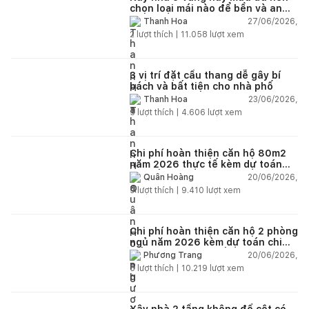
chọn loại mái nào để bền và an
toàn?
27/06/2026,
Thanh Hoa
2
lượt thích |
11.058
lượt xem
3 vị trí đặt cầu thang dễ gây bí
bách và bất tiện cho nhà phố
23/06/2026,
Thanh Hoa
5
lượt thích |
4.606
lượt xem
Chi phí hoàn thiện căn hộ 80m2
năm 2026 thực tế kèm dự toán
chi tiết từng hạng mục
20/06/2026,
Quân Hoàng
9
lượt thích |
9.410
lượt xem
Chi phí hoàn thiện căn hộ 2 phòng
ngủ năm 2026 kèm dự toán chi
tiết và ví dụ thực tế
20/06/2026,
Phương Trang
5
lượt thích |
10.219
lượt xem
Xây nhà 2 tầng không đổ cột có