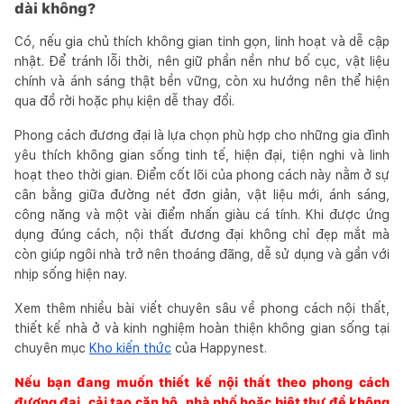
dài không?
Có, nếu gia chủ thích không gian tinh gọn, linh hoạt và dễ cập
nhật. Để tránh lỗi thời, nên giữ phần nền như bố cục, vật liệu
chính và ánh sáng thật bền vững, còn xu hướng nên thể hiện
qua đồ rời hoặc phụ kiện dễ thay đổi.
Phong cách đương đại là lựa chọn phù hợp cho những gia đình
yêu thích không gian sống tinh tế, hiện đại, tiện nghi và linh
hoạt theo thời gian. Điểm cốt lõi của phong cách này nằm ở sự
cân bằng giữa đường nét đơn giản, vật liệu mới, ánh sáng,
công năng và một vài điểm nhấn giàu cá tính. Khi được ứng
dụng đúng cách, nội thất đương đại không chỉ đẹp mắt mà
còn giúp ngôi nhà trở nên thoáng đãng, dễ sử dụng và gần với
nhịp sống hiện nay.
Xem thêm nhiều bài viết chuyên sâu về phong cách nội thất,
thiết kế nhà ở và kinh nghiệm hoàn thiện không gian sống tại
chuyên mục
Kho kiến thức
của Happynest.
Nếu bạn đang muốn thiết kế nội thất theo phong cách
đương đại, cải tạo căn hộ, nhà phố hoặc biệt thự để không