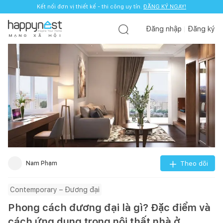
Kết nối đơn vị thiết kế - thi công uy tín.
ĐĂNG KÝ NGAY!
Đăng nhập
Đăng ký
M
Ạ
N
G
X
Ã
H
Ộ
I
Nam Phạm
Theo dõi
Contemporary – Đương đại
Phong cách đương đại là gì? Đặc điểm và
cách ứng dụng trong nội thất nhà ở