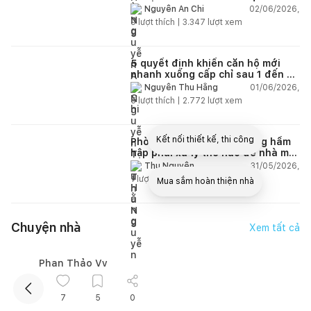
chập cháy trong nhà
02/06/2026,
Nguyễn An Chi
9
lượt thích |
3.347
lượt xem
5 quyết định khiến căn hộ mới
nhanh xuống cấp chỉ sau 1 đến 2
năm
01/06/2026,
Nguyễn Thu Hằng
5
lượt thích |
2.772
lượt xem
Kết nối thiết kế, thi công
Phòng ngủ hướng Tây nóng hầm
hập phải xử lý thế nào để nhà mát
hơn?
31/05/2026,
Thu Nguyễn
1
lượt thích |
3.811
lượt xem
Mua sắm hoàn thiện nhà
Chuyện nhà
Xem tất cả
Phan Thảo Vy
7
5
0