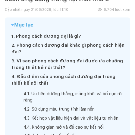
Cập nhật ngày
21/06/2026, lúc 21:10
6.704
lượt xem
Mục lục
1
.
Phong cách đương đại là gì?
2
.
Phong cách đương đại khác gì phong cách hiện
đại?
3
.
Vì sao phong cách đương đại được ưa chuộng
trong thiết kế nội thất?
4
.
Đặc điểm của phong cách đương đại trong
thiết kế nội thất
4
.
1
.
Ưu tiên đường thẳng, mảng khối và bố cục rõ
ràng
4
.
2
.
Sử dụng màu trung tính làm nền
4
.
3
.
Kết hợp vật liệu hiện đại và vật liệu tự nhiên
4
.
4
.
Không gian mở và đề cao sự kết nối