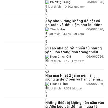
tiết và ví dụ thực tế
20/06/2026,
Phương Trang
5
lượt thích |
10.202
lượt xem
Xây nhà 2 tầng không đổ cột có
an toàn và tiết kiệm như lời đồn?
06/06/2026,
Thanh Hoa
2
lượt thích |
4.175
lượt xem
Vì sao nhà có rất nhiều tủ nhưng
vẫn luôn trong tình trạng thiếu
chỗ chứa đồ?
06/06/2026,
Nguyễn An Chi
5
lượt thích |
9.178
lượt xem
Nhà mái Nhật 2 tầng nên làm
móng gì để ở bền và hạn chế nứt
lún?
05/06/2026,
Hoàng Hằng
5
lượt thích |
7.859
lượt xem
Những thiết bị không nên cắm vào
ổ điện kéo dài để tránh quá tải và