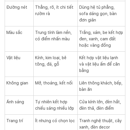
Đường nét
Thẳng, rõ, ít chi tiết
Dùng hệ tủ phẳng,
rườm rà
sofa dáng gọn, bàn
đơn giản
Màu sắc
Trung tính làm nền,
Trắng, xám, be kết hợp
có điểm nhấn màu
đen, xanh, cam đất
hoặc vàng đồng
Vật liệu
Kính, kim loại, bê
Kết hợp vật liệu lạnh
tông, đá, gỗ
và vật liệu ấm để cân
bằng
Không gian
Mở, thoáng, kết nối
Liên thông khách, bếp,
bàn ăn
Ánh sáng
Tự nhiên kết hợp
Cửa kính lớn, đèn hắt,
chiếu sáng nhiều lớp
đèn thả, đèn điểm
Trang trí
Ít nhưng có chọn lọc
Tranh nghệ thuật, cây
xanh, đèn decor