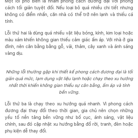
Một lỗi phổ biến là nhầm phong cách đương đại với phong
cách tối giản tuyệt đối. Nếu loại bỏ quá nhiều chi tiết nhưng
không có điểm nhấn, căn nhà có thể trở nên lạnh và thiếu cá
tính.
Lỗi thứ hai là dùng quá nhiều vật liệu bóng, kính, kim loại hoặc
màu xám khiến không gian thiếu cảm giác ấm áp. Với nhà ở gia
đình, nên cân bằng bằng gỗ, vải, thảm, cây xanh và ánh sáng
vàng dịu.
Những lỗi thường gặp khi thiết kế phong cách đương đại là tối
giản quá mức, lạm dụng vật liệu lạnh hoặc chạy theo xu hướng
nhất thời khiến không gian thiếu sự cân bằng, ấm áp và tính
bền vững.
Lỗi thứ ba là chạy theo xu hướng quá nhanh. Vì phong cách
đương đại thay đổi theo thời gian, gia chủ nên chọn những
yếu tố nền tảng bền vững như bố cục, ánh sáng, vật liệu
chính, sau đó cập nhật xu hướng bằng đồ rời, tranh, đèn hoặc
phụ kiện dễ thay đổi.