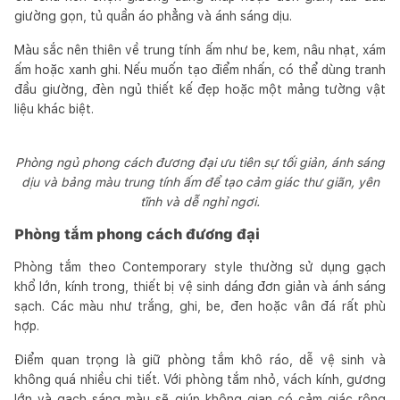
giường gọn, tủ quần áo phẳng và ánh sáng dịu.
Màu sắc nên thiên về trung tính ấm như be, kem, nâu nhạt, xám
ấm hoặc xanh ghi. Nếu muốn tạo điểm nhấn, có thể dùng tranh
đầu giường, đèn ngủ thiết kế đẹp hoặc một mảng tường vật
liệu khác biệt.
Phòng ngủ phong cách đương đại ưu tiên sự tối giản, ánh sáng
dịu và bảng màu trung tính ấm để tạo cảm giác thư giãn, yên
tĩnh và dễ nghỉ ngơi.
Phòng tắm phong cách đương đại
Phòng tắm theo Contemporary style thường sử dụng gạch
khổ lớn, kính trong, thiết bị vệ sinh dáng đơn giản và ánh sáng
sạch. Các màu như trắng, ghi, be, đen hoặc vân đá rất phù
hợp.
Điểm quan trọng là giữ phòng tắm khô ráo, dễ vệ sinh và
không quá nhiều chi tiết. Với phòng tắm nhỏ, vách kính, gương
lớn và gạch sáng màu sẽ giúp không gian có cảm giác rộng